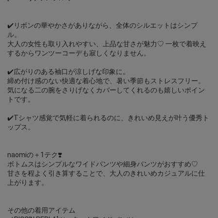
✔️リボンの華やかさがありながら、全体のシルエットはシンプ
ル。
大人の女性も取り入れやすい、上品な甘さが魅力♡ 一枚で着映え
するからワンツーコーデも寂しくなりません。
✔️広がりのある袖口が涼しげな印象に。
締め付け感のない快適な着心地で、暑い季節もストレスフリー。
気になる二の腕をさりげなくカバーしてくれるのも嬉しいポイン
トです。
✔️Tシャツ感覚で気軽に着られるのに、きれいめ見えが叶う優秀ト
ップス。
naomiの＋1テク❣️
ボトムスはシンプルなワイドパンツや細身パンツがおすすめ♡
甘さを程よく引き算することで、大人のきれいめカジュアルに仕
上がります。
その他の着用アイテム