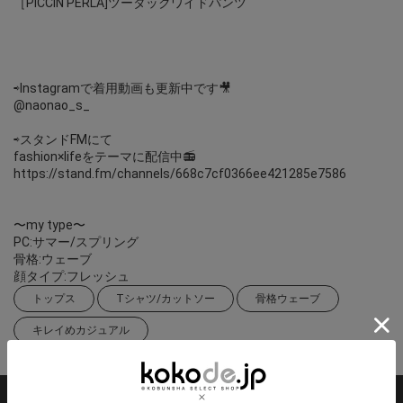
［PICCIN PERLA]ツータックワイドパンツ
⇨Instagramで着用動画も更新中です🎥
@naonao_s_
⇨スタンドFMにて
fashion×lifeをテーマに配信中📻
https://stand.fm/channels/668c7cf0366ee421285e7586
〜my type〜
PC:サマー/スプリング
骨格:ウェーブ
顔タイプ:フレッシュ
トップス
Tシャツ/カットソー
骨格ウェーブ
キレイめカジュアル
掲載アイテム