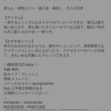
楽ちん・体型カバー・後ろ姿・着回し・大人の日常
【アイテム】
一見するとシンプルなネイビーのワンピースですが、魅力は後ろ
姿にあります。落ち着いたネイビーカラーは上品で、幅広い年代
の方に取り入れやすい一枚です。
【おすすめシーン】
休日のお出かけはもちろん、旅行やショッピング、美術館巡りな
どリラックスしたい日にもぴったり。アクセサリーやバッグ次第
で、きれいめな印象にもアレンジできます。
◇櫻井雪/CiCi data ◇
年齢:40代
顔タイプ：フレッシュ
骨格:ストレート
パーソナルカラー:spring/winter
悩み:上半身立体感がある
お気軽にフォローください♡
↓↓
Instagram：cicilovemila
RED BOOK ID：959015300