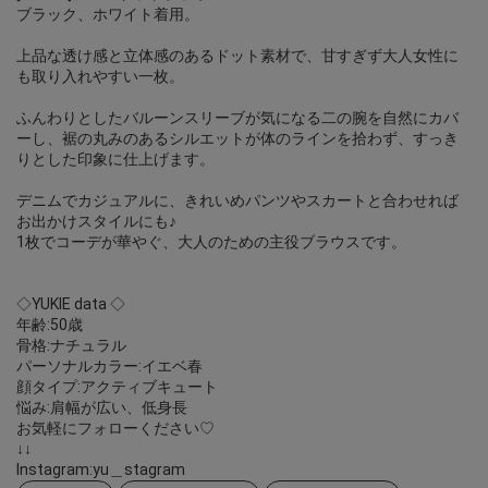
ブラック、ホワイト着用。
上品な透け感と立体感のあるドット素材で、甘すぎず大人女性に
も取り入れやすい一枚。
ふんわりとしたバルーンスリーブが気になる二の腕を自然にカバ
ーし、裾の丸みのあるシルエットが体のラインを拾わず、すっき
りとした印象に仕上げます。
デニムでカジュアルに、きれいめパンツやスカートと合わせれば
お出かけスタイルにも♪
1枚でコーデが華やぐ、大人のための主役ブラウスです。
◇YUKIE data ◇
年齢:50歳
骨格:ナチュラル
パーソナルカラー:イエベ春
顔タイプ:アクティブキュート
悩み:肩幅が広い、低身長
お気軽にフォローください♡
↓↓
Instagram:yu＿stagram