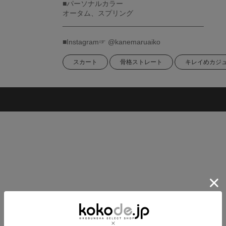
■パーソナルカラー
オータム、スプリング
___________________________________
■Instagram☞ @kanemaruaiko
スカート
骨格ストレート
キレイめカジ