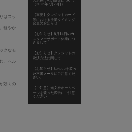
のお届けへの影響について
（2026年7月29日）
【重要】クレジットカード
りはスッ
等における決済タイミング
変更のお知らせ
。軽やか
【お知らせ】8月14日のカ
スタマーサポート休業につ
きまして
ックなモ
【お知らせ】クレジットの
決済方法に関して
む、ヘル
【お知らせ】kokodeを装っ
た不審メールにご注意くだ
さい。
が効くの
【ご注意】光文社ホームペ
ージを装った広告にご注意
ください