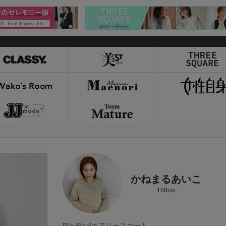
かねまるあいこ
158cm
[BayBee]エアリースカート