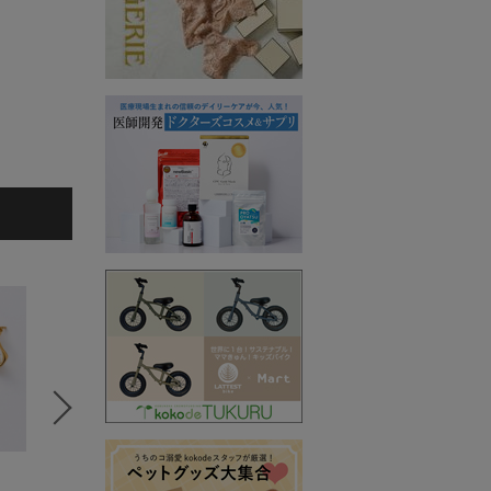
5
6
7
kokode plus
kokode plus
kokode
Nei/nor
Nei/nor
Limue
イヤーカフ
イヤーカフ
デニムパン