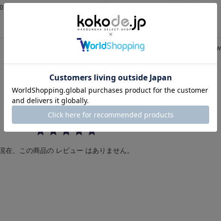
60円
6,490円
3,300円
Review
0.
0 レビュー
0
s
t
a
r
r
a
t
i
現在、この商品の レビュー はありません。
n
g