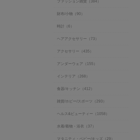
ファッション雑貨（384）
財布/小物（90）
時計（6）
ヘアアクセサリー（73）
アクセサリー（435）
アンダーウェア（155）
インテリア（268）
食器/キッチン（412）
雑貨/ホビー/スポーツ（293）
ヘルス&ビューティー（1058）
水着/着物・浴衣（37）
マタニティ・ベビー/キッズ（29）