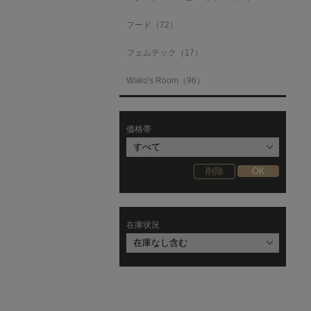
フード（72）
フェムテック（17）
Wako's Room（96）
価格帯
在庫状況