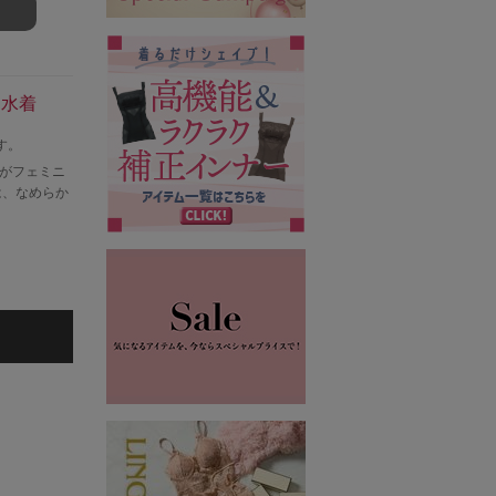
ス水着
す。
プがフェミニ
は、なめらか