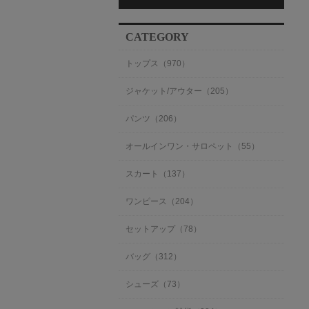
CATEGORY
トップス（970）
ジャケット/アウター（205）
パンツ（206）
オールインワン・サロペット（55）
スカート（137）
ワンピース（204）
セットアップ（78）
バッグ（312）
シューズ（73）