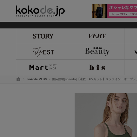
kokode.jp
トップページ
kokode PLUS
＞ 優待価格[speedo]【速乾・UVカット】リファインドオープ