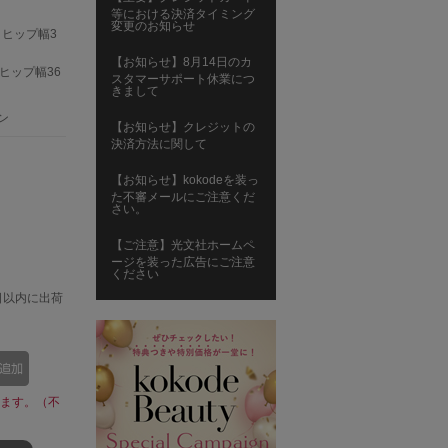
等における決済タイミング
変更のお知らせ
m、ヒップ幅3
【お知らせ】8月14日のカ
、ヒップ幅36
スタマーサポート休業につ
きまして
ン
【お知らせ】クレジットの
決済方法に関して
【お知らせ】kokodeを装っ
た不審メールにご注意くだ
さい。
【ご注意】光文社ホームペ
ージを装った広告にご注意
ください
日以内に出荷
ます。（不