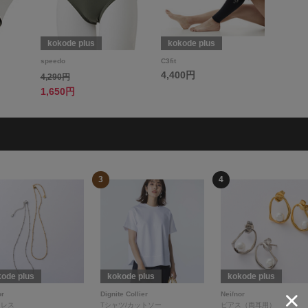
kokode plus
kokode plus
speedo
C3fit
4,400円
4,290円
1,650円
3
4
ode plus
kokode plus
kokode plus
or
Dignite Collier
Nei/nor
クレス
Tシャツ/カットソー
ピアス（両耳用）