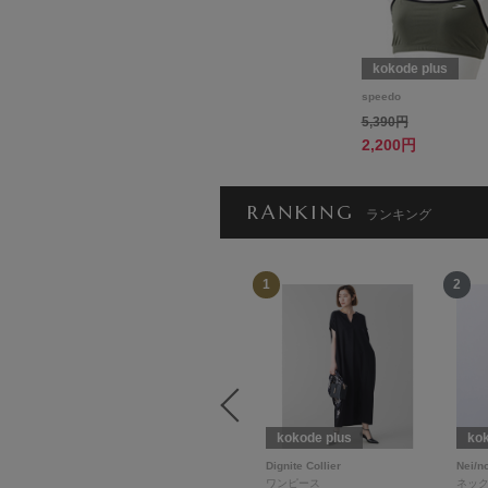
kokode plus
speedo
5,390円
2,200円
RANKING
ランキング
12
1
2
kokode plus
kokode plus
kok
pono
Dignite Collier
Nei/n
イヤーカフ
ワンピース
ネッ