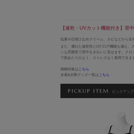
【速乾・UVカット機能付き】背
塩素や日焼け止めクリーム、カビなどから生
また、優れた速乾性とUV CUT機能も備え
ンな雰囲気で背中をきれいに見せます。クロ
で肌あたりがよく、ストレスなく着用できま
掲載特集は
こちら
水着&水際グッズ一覧は
こちら
PICKUP ITEM
ピックアップ