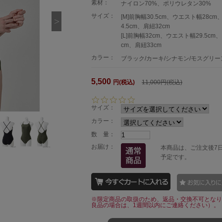
素材：
ナイロン70%、ポリウレタン30%
サイズ：
[M]前胸幅30.5cm、ウエスト幅28c
4.5cm、肩紐32cm
[L]前胸幅32cm、ウエスト幅29.5cm
cm、肩紐33cm
カラー：
ブラック/カーキ/シナモン/モスグリー
5,500
円(税込)
11,000円(税込)
0.
0
サイズ：
s
カラー：
t
a
数 量：
r
お届け：
本商品は、ご注文後7
r
a
予定です。
t
i
n
g
※限定商品の取扱のため、返品・交換不可となり
良品の場合は、1週間以内にご連絡ください）。