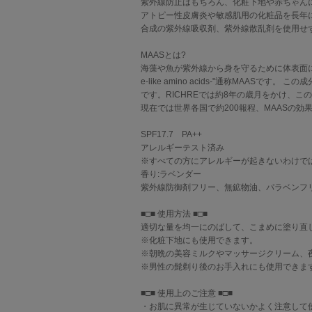
紫外線防止はもちろん、化粧下地や赤ちゃん
アトピー性皮膚炎や敏感肌用の化粧品を長年
合成の紫外線吸収剤、紫外線散乱剤を使用せず
MAASとは?
海藻や魚が紫外線から身を守るために体表面にも
e-like amino acids-"通称MAA
です。RICHREでは約8年の歳月をかけ、こ
現在では世界各国で約200報程、MAASの
SPF17.7 PA++
アレルギーテスト済み
※すべての方にアレルギーが起きないわけで
香り:ラベンダー
紫外線防御剤フリー、無鉱物油、パラベンフ
■□■ 使用方法 ■□■
適切な量を均一にのばして、こまめに塗り直
※化粧下地にも使用できます。
※朝晩の美容ミルクやマッサージクリーム、
※男性の髭剃り後のお手入れにも使用できま
■□■ 使用上のご注意 ■□■
・お肌に異常が生じていないかよく注意して