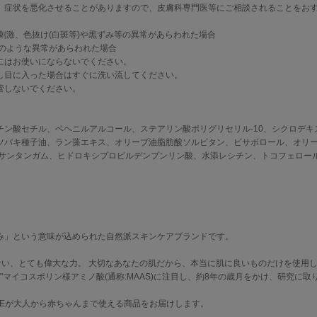
、症状を悪化させることがありますので、皮膚科専門医等にご相談されることをお
、刺激、色抜け(白斑等)や黒ずみ等の異常があらわれた場合
記のような異常があらわれた場合
にはお使いにならないでください。
し目に入った場合はすぐに洗い流してください。
管しないでください。
チン酸セチル、ベヘニルアルコール、ステアリン酸ポリグリセリル-10、シクロデキ
ツバキ種子油、ラン藻エキス、オリーブ油脂肪酸ソルビタン、ビサボロール、オリ
キサンタンガム、ヒドロキシプロピルデンプンリン酸、水添レシチン、トコフェロー
み」という意味が込められた自然派スキンケアブランドです。
ない、とても偉大な力。 大切なあなたの肌だから、本当に肌に良いものだけを使用
分"マイコスポリン様アミノ酸(通称:MAAS)に注目し、約8年の歳月をかけ、研究に取
CHREが大人から赤ちゃんまで使える商品をお届けします。