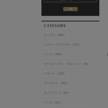
CATEGORY
トップス（990）
ジャケット/アウター（212）
パンツ（208）
オールインワン・サロペット（56）
スカート（138）
ワンピース（205）
セットアップ（80）
バッグ（311）