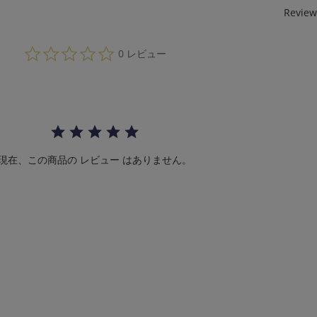
Review
0.
0 レビュー
0
s
t
a
r
r
a
t
i
現在、この商品の レビュー はありません。
n
g