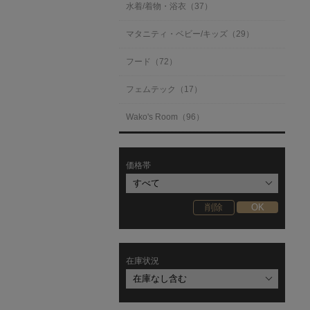
水着/着物・浴衣（37）
マタニティ・ベビー/キッズ（29）
フード（72）
フェムテック（17）
Wako's Room（96）
価格帯
在庫状況