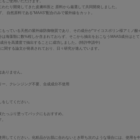
にもご使用いただけます。
にわたり開発してきた皮膚科医と 原料から厳選して共同開発しました。
、 自然原料である"MAAS"配合のみで紫外線をカット。
っている天然の紫外線防御物質であり、その成分が"マイコスポリン様アミノ酸-myco
Sです。 この成分は海藻類に数%程しか含まれておらず、そこから抽出をおこなうMAAS成分は
の成分を高濃度で抽出することに成功しました。(特許申請中)
効果に関する論文が発表されており、日々研究が進んでいます。
はありません。
リー、クレンジング不要、合成成分不使用
しをしてください。
夜たっぷり塗ってパックにもおすすめ。
す。
使用してください。化粧品がお肌に合わないとき即ち次のような場合には、使用を