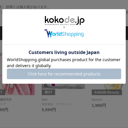
す。効果には個人差があります。
、持続性がある潤いで、長時間守られている感じ。匂いもラベンダーで癒され、子
3
4
T
美ST
kokode Beauty
炭酸研究所
DAC
Kaminii
ンケア
美容食品・サプリメント
1,980円
350円
5,594円