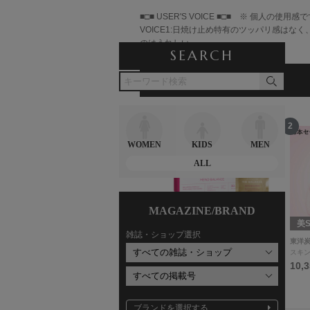
■□■ USER'S VOICE ■□■
※ 個人の使用感で
VOICE1:
日焼け止め特有のツッパリ感はなく
のはうれしい。
SEARCH
RANKING
ランキング
12
1
2
WOMEN
KIDS
MEN
ALL
MAGAZINE/BRAND
Team Mature
kokode Beauty
美S
雑誌・ショップ選択
AFFECTIVE BODY PLUMPER
SIMPLISSE
東洋
ボディケア
美容食品・サプリメント
スキ
8,800円
10,800円
10,
ブランドを選択する