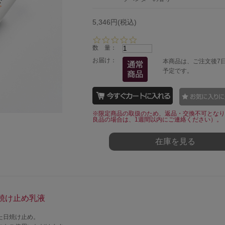
5,346円(税込)
0.
0
数 量：
s
お届け：
本商品は、ご注文後7
t
予定です。
a
r
r
a
t
※限定商品の取扱のため、返品・交換不可となり
i
良品の場合は、1週間以内にご連絡ください）。
n
g
在庫を見る
焼け止め乳液
た日焼け止め。