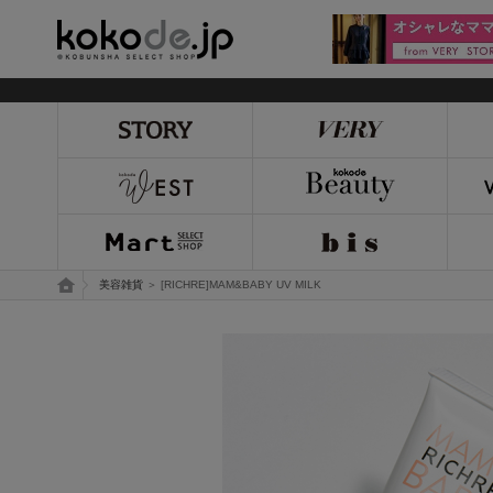
kokode.jp
トップページ
美容雑貨
＞ [RICHRE]MAM&BABY UV MILK