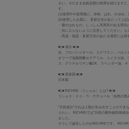
さい。そのまま化粧品類の使用を続けますと
す。
(1)使用中や使用後に、赤味、はれ、かゆみ
(2)使用したお肌に、直射日光があたって上
・傷やはれもの、しっしん等異常のある部位
・目に入らないように注意してください。も
・高温・低温・直射日光のあたる場所には保
■□■ 成分 ■□■
水、プロパンジオール、スクワラン、パルミ
オリーブ油脂肪酸セテアリル、コメヌカ油、
ス、グリチルリチン酸2K、ラベンダー油、
■□■ 原産国 ■□■
日本製
■□■ RICHRE〈リシェル〉とは? ■□■
リシェス・ドゥ・ラ・ナチュール「自然の恵
"天然成分"それは人類が生み出すことのでき
りたい。 RICHREでは"天然の紫外線防御成
ました。
そうして誕生したのがRICHREです。 RI