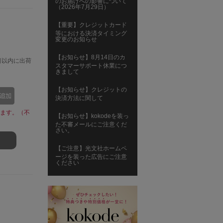
のお届けへの影響について
（2026年7月29日）
【重要】クレジットカード
等における決済タイミング
変更のお知らせ
【お知らせ】8月14日のカ
日以内に出荷
スタマーサポート休業につ
きまして
【お知らせ】クレジットの
決済方法に関して
ます。（不
【お知らせ】kokodeを装っ
た不審メールにご注意くだ
さい。
【ご注意】光文社ホームペ
ージを装った広告にご注意
ください