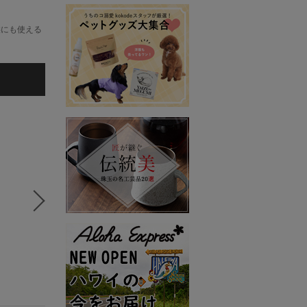
供にも使える
5
6
7
kokode Beauty
kokode Beauty
kokode
BICHERIE.
Ohim Ohim Bym
HERBAN 
長傘
コート
フェイスタ
13,750円
35,860円
3,234円