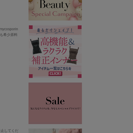
sporin
とても希少原料
中止してくだ