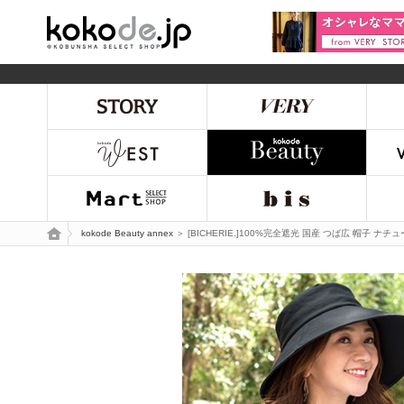
kokode.jp
トップページ
kokode Beauty annex
＞ [BICHERIE.]100%完全遮光 国産 つば広 帽子 