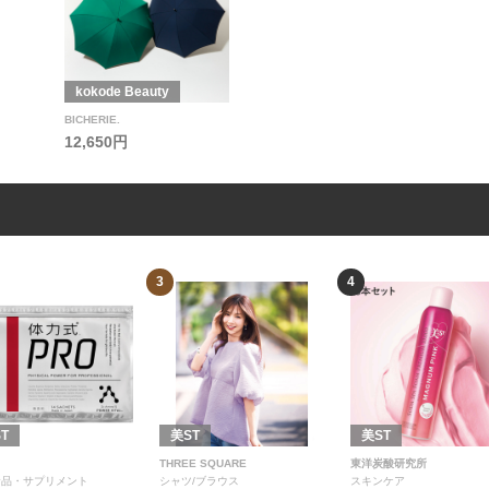
kokode Beauty
BICHERIE.
12,650円
3
4
T
美ST
美ST
THREE SQUARE
東洋炭酸研究所
食品・サプリメント
シャツ/ブラウス
スキンケア