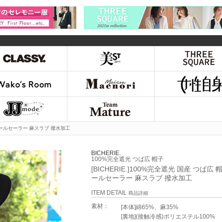
ナチュールセーラー 麻スラブ 撥水加工
BICHERIE.
100%完全遮光 つば広 帽子
[BICHERIE.]100%完全遮光 国産 つば広
ールセーラー 麻スラブ 撥水加工
ITEM DETAIL
商品詳細
素材：
[本体]綿65%、麻35%
[裏地](接触冷感)ポリエステル100%