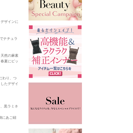
とデザインに
語でナチュラ
。天然の麻素
、春夏にピッ
だわり、つ
りしたデザイ
し、黒ラミネ
側にあご紐