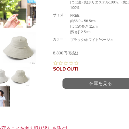
[つば裏](表)ポリエステル100%、(裏
100%
サイズ：
FREE
約56.0～58.5cm
[つばの長さ]11cm
[深さ]12.5cm
カラー：
ブラック/ホワイト/ベージュ
8,800円(税込)
0.
0
SOLD OUT!
s
t
a
在庫を見る
r
r
a
t
i
n
g
を守ることを考え照り返しも防ぐ!