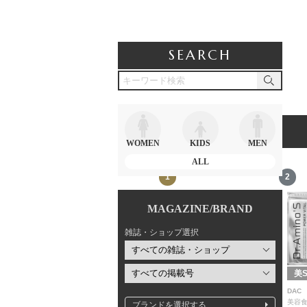
SEARCH
RANKING
ランキング
WOMEN
KIDS
MEN
ALL
12
1
2
MAGAZINE/BRAND
雑誌・ショップ選択
kokode Beauty
kokode Beauty
美S
SpaLuce
SIMPLISSE
DAC
美容食品・サプリメント
美容
3,850円
ブランドを選択する