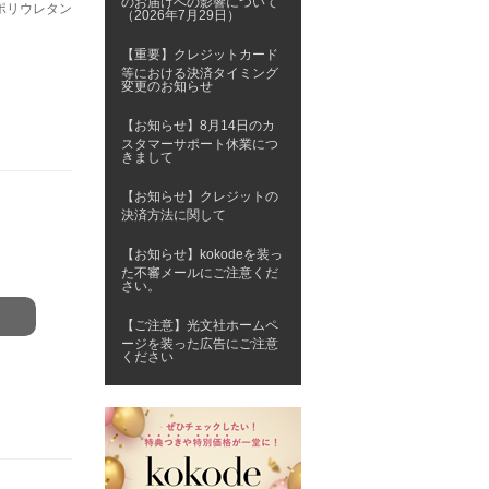
のお届けへの影響について
)ポリウレタン
（2026年7月29日）
【重要】クレジットカード
等における決済タイミング
変更のお知らせ
【お知らせ】8月14日のカ
スタマーサポート休業につ
きまして
【お知らせ】クレジットの
決済方法に関して
【お知らせ】kokodeを装っ
た不審メールにご注意くだ
さい。
【ご注意】光文社ホームペ
ージを装った広告にご注意
ください