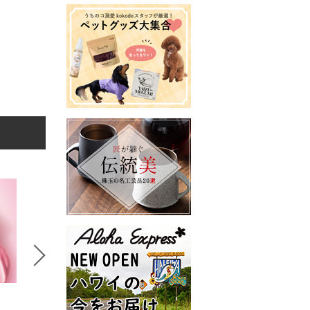
5
6
7
美ST
美ST
kokode
DAC
BICHERIE.
Kaminii
美容食品・サプリメント
帽子
1,980円