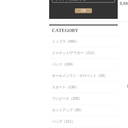
10,800円
5,5
CATEGORY
トップス（990）
ジャケット/アウター（212）
パンツ（208）
オールインワン・サロペット（56）
スカート（138）
ワンピース（205）
セットアップ（80）
バッグ（311）