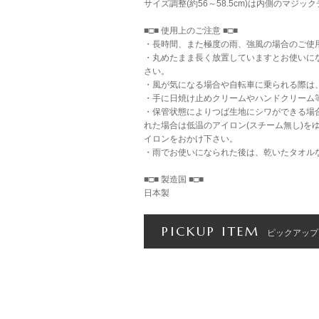
サイズ調整(約56～58.5cm)は内側のマジ
■□■ 使用上のご注意 ■□■
・長時間、また極度の雨、強風の場合のご使
・丸めたまま長く放置していますとお使いに
さい。
・風が気になる場合や自転車に乗られる際は
・手に日焼け止めクリームやハンドクリーム
・保管状態によりつば生地にシワができる場
れた場合は低温のアイロン(スチーム無し)
イロンをおかけ下さい。
・雨でお使いになられた後は、乾いたタオル
■□■ 製造国 ■□■
日本製
PICKUP ITEM
ピックアップ