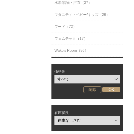
水着/着物・浴衣（37）
マタニティ・ベビー/キッズ（29）
フード（72）
フェムテック（17）
Wako's Room（96）
価格帯
在庫状況