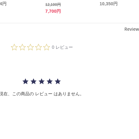
94円
10,350円
12,100円
7,700円
Review
0.
0 レビュー
0
s
t
a
r
r
a
t
i
現在、この商品の レビュー はありません。
n
g