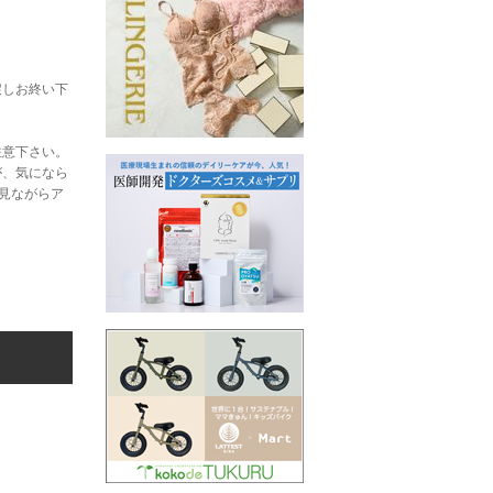
戻しお終い下
注意下さい。
が、気になら
見ながらア