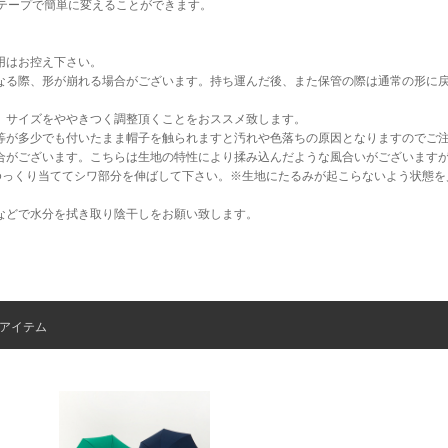
ックテープで簡単に変えることができます。
用はお控え下さい。
なる際、形が崩れる場合がございます。持ち運んだ後、また保管の際は通常の形に
、サイズをややきつく調整頂くことをおススメ致します。
等が多少でも付いたまま帽子を触られますと汚れや色落ちの原因となりますのでご
合がございます。こちらは生地の特性により揉み込んだような風合いがございます
をゆっくり当ててシワ部分を伸ばして下さい。※生地にたるみが起こらないよう状態を
などで水分を拭き取り陰干しをお願い致します。
アイテム