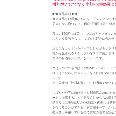
機能性だけでなく小顔小頭効果に
■□■ 商品詳細 ■□■
遮光商品もお洒落なものを。「シンプルだけ
妥協しない物づくりで BICHERIE.は取り組
程よい360度つば広で、つばのアップダウ
ルという意味をもち、つばをお好みに合わせ
涼し気なコットンをベースとしながらサラリ
材から生まれるナチュラルなスラブ感がさり
タリのお洒落シンプルなハットです。
つば広の中でもつば11cmのキレイ目カジ
ばにはこだわりのステッチを入れお好みに合
ンです。
全て国産の「純日本製」で、お洒落で使いや
つばをやや下に向け長さを360度11cmに
ートに徹底することで照り返しからもお顔を
頭周りには表地にUV撥水加工・内側には紫
を付けることができる「あご紐ループ」が付
撥水加工を施しているので突然の雨でも安心