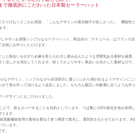
まで徹底的にこだわった日本製セーラーハット
どさりげなくどこかお洒落」「こんなデザインの遮光帽子が欲しかった」 機能性
みます。
ンがしやすいお洒落シンプルなセーラーハット。商品名の「ナチュール」はフランス
て自然にお作りいただけます。
とした風合いを出すため麻を取り入れ少し揉み込んだような雰囲気ある素材を厳選
げく涼しさを演出してくれます。軽くてかぶりやすい風合いを生かした素材なので
ュアルなデザイン。シンプルながら頭頂部分に優しいふわり感が出るようデザインにこ
わせて形を作って頂けるよう追及しました。もちろん幅広い年齢層に合うようお作
すいデザインにもこだわりました。
することで、首もカバーすることを目的としています。つば裏に100%遮光生地を採用
守ります。
外線遮蔽繊維使用の裏地を重ねて使う構造で遮光し、通気性をもたせております。内
いています。
です。