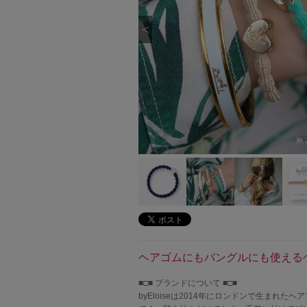
ヘアゴムにもバングルにも使える
■□■ ブランドについて ■□■
byEloiseは2014年にロンドンで生ま