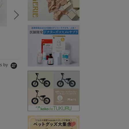
kokode Beauty
kokode Beauty
美ST
Ohim Ohim Bym
HERBAN ESSENTIALS
THREE S
コート
フェイスタオル
シャツ/ブ
35,860円
3,234円
12,100円
7,700円
s by