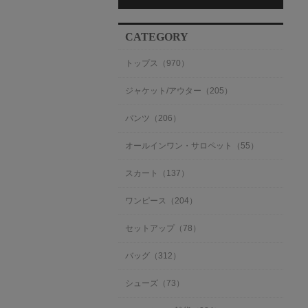
CATEGORY
トップス（970）
ジャケット/アウター（205）
パンツ（206）
オールインワン・サロペット（55）
スカート（137）
ワンピース（204）
セットアップ（78）
バッグ（312）
シューズ（73）