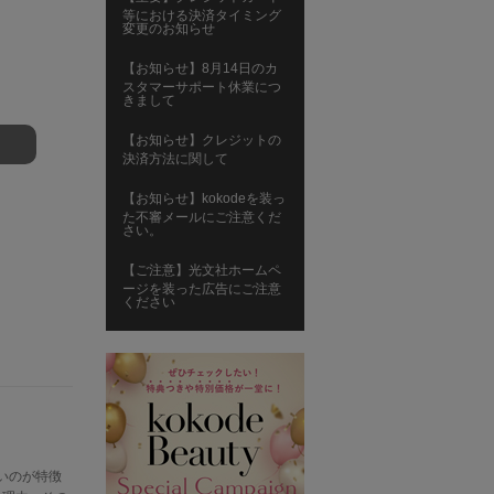
等における決済タイミング
変更のお知らせ
【お知らせ】8月14日のカ
スタマーサポート休業につ
きまして
【お知らせ】クレジットの
決済方法に関して
【お知らせ】kokodeを装っ
た不審メールにご注意くだ
さい。
【ご注意】光文社ホームペ
ージを装った広告にご注意
ください
くいのが特徴