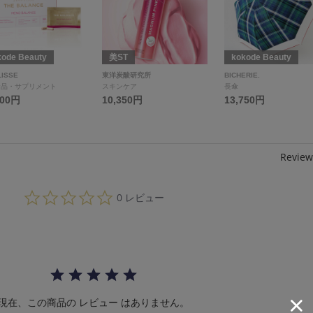
kode Beauty
美ST
kokode Beauty
LISSE
東洋炭酸研究所
BICHERIE.
食品・サプリメント
スキンケア
長傘
800円
10,350円
13,750円
Review
0.
0 レビュー
0
s
t
a
r
r
a
t
i
現在、この商品の レビュー はありません。
n