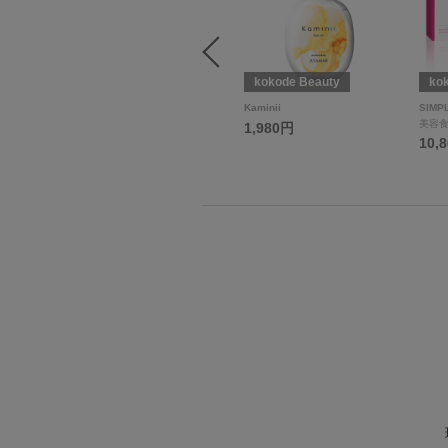
Team Mature
kokode Beauty
ko
nainen
Kaminii
SIMP
パンツ
美容
1,980円
7,150円
10,