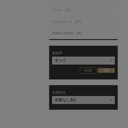
フード（72）
フェムテック（17）
Wako's Room（96）
価格帯
在庫状況