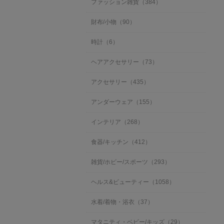
ファッション雑貨（384）
財布/小物（90）
時計（6）
ヘアアクセサリー（73）
アクセサリー（435）
アンダーウェア（155）
インテリア（268）
食器/キッチン（412）
雑貨/ホビー/スポーツ（293）
ヘルス&ビューティー（1058）
水着/着物・浴衣（37）
マタニティ・ベビー/キッズ（29）