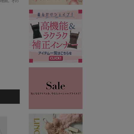
の理由。その
5
6
7