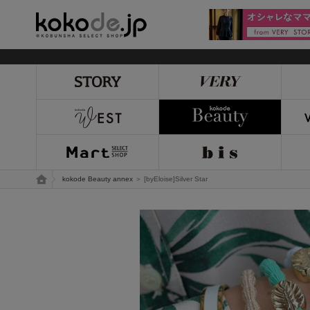
kokode.jp
トップページ
kokode Beauty annex
＞ [byEloise]Silver Star