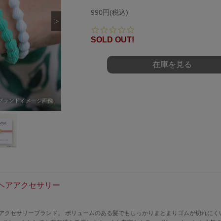
990円(税込)
0.
0
SOLD OUT!
s
t
a
在庫を見る
r
r
a
t
i
n
g
ヘアアクセサリー
れたヘアアクセサリーブランド。 ボリュームのある髪でもしっかりまとまりゴムが切れに