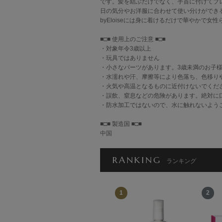
です。髪を結ぶだけでなく、手首に付けてブ
日の気分やお洋服に合わせて使い分けができ
byEloiseには身に着けるだけで華やかで
■□■ 使用上のご注意 ■□■
・対象年令3歳以上
・玩具ではありません
・小さなパーツがあります。3歳未満のお子
・水濡れや汗、摩擦等により色落ち、色移り
・火気や高温となるものに近付けないでくだ
・誤飲、窒息などの危険があります。絶対に
・防水加工ではないので、水に触れないよう
■□■ 製造国 ■□■
中国
RANKING
ランキング
12
1
2