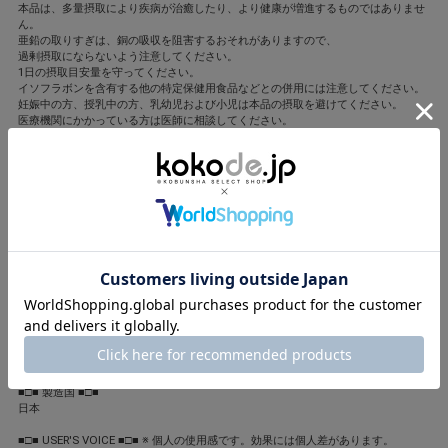
本品は、多量摂取により疾病が治癒したり、より健康が増進するものではありませ
ん。
亜鉛の取りすぎは、銅の吸収を阻害するおそれがありますので、
過剰摂取にならないよう注意してください。
1日の摂取目安量を守ってください。
イソフラボンを含有する他の特定保健用食品などとの併用には注意してください。
妊娠中の方、授乳中の方、乳幼児および小児は本品の摂取を避けてください。
医療機関にかかっている方は医師に相談してください。
本品は特定保健用食品と異なり、消費者庁長官による個別審査をうけたものではあ
りません。
保存方法 高温多湿や直射日光を避けてください。
開封後はキャップをしっかりしめてお早めにお召し上がりください。
■□■ 全成分 ■□■
ショ糖(国内製造)、N-アセチルグルコサミン(エビ・カニを含む)、フィッシュコラー
ゲン(ゼラチンを含む)、大豆イソフラボン抽出物(アグリコン含有)、寒天/ビタミン
C、グルコン酸亜鉛、着色料(酸化チタン、青色2号)、結晶セルロース、ショ糖脂肪
酸エステル、増粘多糖類、微粒二酸化ケイ素、ステアリン酸カルシウム、乳酸カル
シウム、ビタミンB2、ヒドロキシプロビルセルロース、プルラン、シェラック、ビ
オチン、葉酸、カルナウバロウ
■□■ 製造国 ■□■
日本
■□■ USER'S VOICE ■□■ ※ 個人の使用感です。効果には個人差があります。