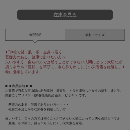
t
i
n
在庫を見る
g
商品説明
素材・サイズ
1日3粒で髪・肌・爪 全身へ届く
基礎力のある、健康でありたい方へ
失いやすく、自らの力では補うことができない人間にとって大切な必
須ミネラル「亜鉛」を筆頭に、自ら作り出しにくい栄養素を厳選し、1
粒に凝縮しています。
■□■ 商品詳細 ■□■
お薬箱で有名な富山県の老舗薬局「廣貫堂」と共同開発した女性の薄毛、抜け毛、
白髪にサプリメント(栄養機能食品:亜鉛・ビオチン)です。
基礎力のある、健康でありたい方へ・・・
毛髪に不足しがちな栄養を補給したい方
失いやすく、自らの力では補うことができない人間にとって大切な必須ミネラル
「亜鉛」を筆頭に、自ら作り出しにくい栄養素を厳選。