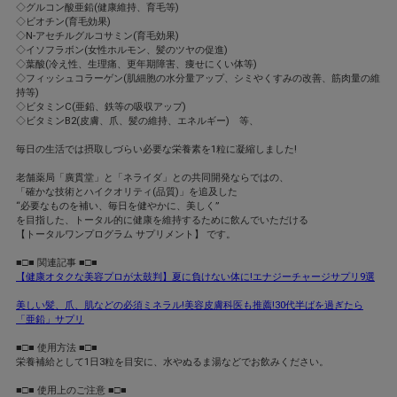
◇グルコン酸亜鉛(健康維持、育毛等)
◇ビオチン(育毛効果)
◇N-アセチルグルコサミン(育毛効果)
◇イソフラボン(女性ホルモン、髪のツヤの促進)
◇葉酸(冷え性、生理痛、更年期障害、痩せにくい体等)
◇フィッシュコラーゲン(肌細胞の水分量アップ、シミやくすみの改善、筋肉量の維
持等)
◇ビタミンC(亜鉛、鉄等の吸収アップ)
◇ビタミンB2(皮膚、爪、髪の維持、エネルギー) 等、
毎日の生活では摂取しづらい必要な栄養素を1粒に凝縮しました!
老舗薬局「廣貫堂」と「ネライダ」との共同開発ならではの、
「確かな技術とハイクオリティ(品質)」を追及した
“必要なものを補い、毎日を健やかに、美しく”
を目指した、トータル的に健康を維持するために飲んでいただける
【トータルワンプログラム サプリメント】 です。
■□■ 関連記事 ■□■
【健康オタクな美容プロが太鼓判】夏に負けない体に!エナジーチャージサプリ9選
美しい髪、爪、肌などの必須ミネラル!美容皮膚科医も推薦!30代半ばを過ぎたら
「亜鉛」サプリ
■□■ 使用方法 ■□■
栄養補給として1日3粒を目安に、水やぬるま湯などでお飲みください。
■□■ 使用上のご注意 ■□■