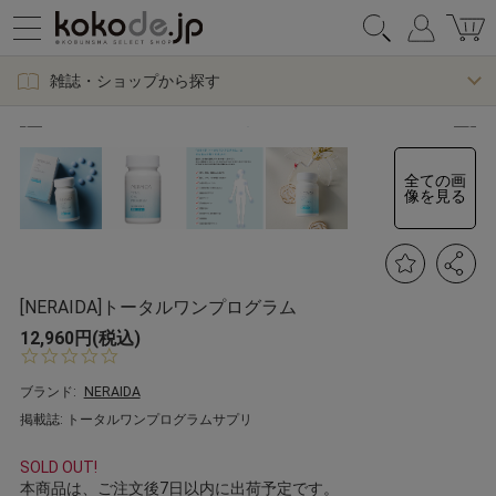
雑誌・ショップから探す
全ての画
像を見る
[NERAIDA]トータルワンプログラム
12,960円(税込)
0.
0
s
ブランド:
NERAIDA
t
掲載誌: トータルワンプログラムサプリ
a
r
r
SOLD OUT!
a
本商品は、ご注文後7日以内に出荷予定です。