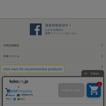
n
g
最新情報発信中！
おすすめ商品や
最新ファッションはこちら
年間定期購読
和食スタイル
光文社70周年アニバーサリー
本屋さんへ行こう！キャンペーン
Information
Official Site