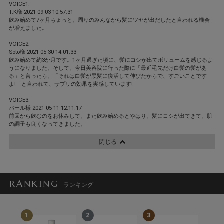
VOICE1:
T.K様 2021-09-03 10:57:31
飲み始めて7ヶ月ちょっと。周りのみんなから髪にツヤが出だしたと言われる機会
が増えました。
VOICE2:
Soto様 2021-05-30 14:01:33
飲み始めて約3か月です。1ヶ月過ぎた頃に、髪にコシが出てボリュームを感じるよ
うになりました。そして、今日美容院に行った際に「最近毛先だけ白髪の髪があ
る」と言ったら、「それは白髪が黒髪に復活して伸びたからで、すごいことです
よ!」と言われて、サプリの効果を実感しています!
VOICE3:
パール様 2021-05-11 12:11:17
前回から飲むのをお休みして、また飲み始めるとやはり、髪にコシが出てきて、肌
の調子も良くなってきました。
閉じる
RANKING
ランキング
1
2
3
4