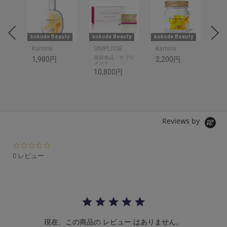
uty
kokode Beauty
kokode Beauty
kokode Beauty
美S
Kaminii
SIMPLISSE
Kaminii
美容食品・サプリ
ス
1,980円
2,200円
メント
10
10,800円
Reviews by
0.
0
0 レビュー
s
t
a
r
r
a
t
現在、この商品の レビュー はありません。
i