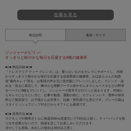
t
i
n
在庫を見る
g
商品説明
素材・サイズ
ジンジャーがピリッ!
すっきりと軽やかな毎日を応援する8種の健康茶
■□■ 商品詳細 ■□■
『トレスマリア ティー クレンズ』は、要らないものをキレイにサポートし、内側
からすっきりと軽やかな毎日を応援する佐賀県産の健康茶。おばあちゃんの知恵
袋“腸内キレイ”茶を、お客様の声を元に現代版にアレンジしました。クレンズ・温
める・巡るに着目して、爽やかな発酵プーアル茶やギムネマシルベスタなどの野草
をベースに8種をブレンドし、ジンジャーや唐辛子がぴりっと温まります。内側か
らキレイになりたい方に、仕事や勉強、運動の前に。カフェインレス、香料や保存
料など無添加で、お子様からお年寄り、妊娠・授乳期でも安心です。グレーの袋は
スタイリッシュでジップ付きだからギフトにも最適です。
■□■ 使用方法 ■□■
マグカップや携帯ボトルに熱湯350mL程度注いで10分以上置く。ティーバッグを取
り出す必要がないので、熱湯を足してお楽しみいただけます。
冷やしても美味。水出しの場合は30分以上置く。