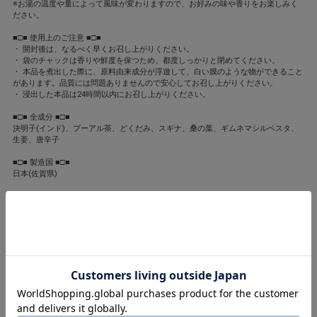
※お湯の温度や量によって風味が変わりますので、お好みの味や香りをお楽しみく
ださい。
■□■ 使用上のご注意 ■□■
・ 開封後は、なるべく早くお召し上がりください。
・ 袋のチャックは香りや鮮度を保つため、都度しっかりと閉めてください。
・ 本品を煮出した際に、原料由来成分が浮遊して、白い膜のような物ができること
があります。品質には問題ありませんので安心してお召し上がりください。
・ 浸出した本品は24時間以内にお召し上がりください。
■□■ 全成分 ■□■
決明子(インド)、プーアル茶、どくだみ、スギナ、桑の葉、ギムネマシルベスタ、
生姜、唐辛子
■□■ 製造国 ■□■
日本(佐賀県)
■□■ USER'S VOICE ■□■ ※ 個人の使用感です。効果には個人差があります。
VOICE1:
おかげさまで毎日快腸です!渋味も苦味も無くて本当に美味しい! 食事やスィーツと
の相性もバッチリ! ホットでもアイスでも美味しいので、出掛ける時は水筒にティ
ーバッグを入れたまま持ち歩いてます。
VOICE2:
糖質を控えているから助かっています!病院の先生から、桑の葉茶を飲むように勧め
られていました。桑の葉茶だけでは飲みにくいから、豆乳を加えたりして飲んでい
ましたが、毎日は飲みにくかったです。このクレンズなら、このままで美味しいか
ら毎日飲みやすいし、食事中、仕事中にも飲めるからすごく助かっています!