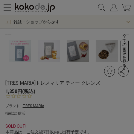
雑誌・ショップから探す
全
て
の
画
像
を
見
る
[TRES MARIA]トレスマリア ティー クレンズ
1,350円(税込)
0.
0
s
ブランド:
TRES MARIA
t
掲載誌: 腸活
a
r
r
SOLD OUT!
a
本商品は、ご注文後7日以内に出荷予定です。