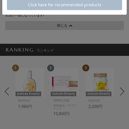
VOICE3:
ピリッとくるクレンズお気に入りです!体をキレイにしたい時期なので、クレンズが
生活の一部になっています!
閉じる
RANKING
ランキング
1
2
3
4
uty
kokode Beauty
kokode Beauty
kokode Beauty
美S
Kaminii
SIMPLISSE
Kaminii
美容食品・サプリ
ス
1,980円
2,200円
メント
10
10,800円