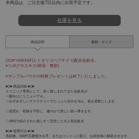
a
本商品は、ご注文後7日以内に出荷予定です。
t
i
n
在庫を見る
g
商品説明
素材・サイズ
CICA*+DW-EGF(ヒトオリゴペプチド-1)配合化粧水。
※ツボクサエキス(保湿・整肌)
※サンプルパウチの特典プレゼントは終了いたしました。
■□■ 商品詳細 ■□■
クリニック専用として、長く親しまれてきた化粧水が
一般向けにリニューアル。
◇みずみずしいテクスチャーでたっぷり水分を与え、肌を柔軟にします。
◇肌荒れ・乾燥を予防し、健やかで美しい肌へ導きます。
◇SNSで紹介された後にすぐ完売した大人気化粧水
■□■ 使用方法 ■□■
洗顔後、500円玉硬貨大を手、またはコットンに取り、お顔全体に馴染ませます。