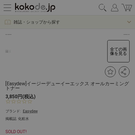
雑誌・ショップから探す
全ての画
像を見る
[Easydew]イージーデューイーエックス オールカーミング
トナー
3,850円(税込)
0.
0
s
ブランド:
Easydew
t
掲載誌: 化粧水
a
r
r
SOLD OUT!