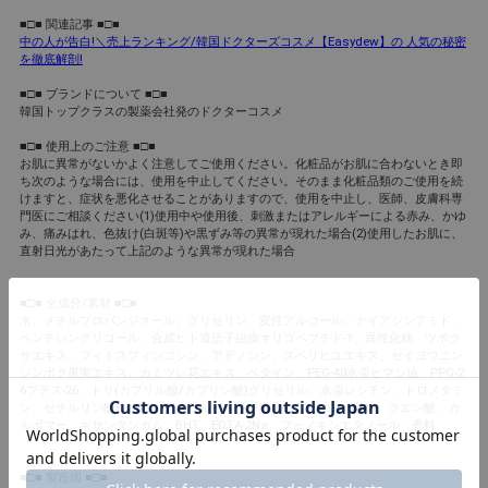
■□■ 関連記事 ■□■
中の人が告白!＼売上ランキング/韓国ドクターズコスメ【Easydew】の 人気の秘密
を徹底解剖!
■□■ ブランドについて ■□■
韓国トップクラスの製薬会社発のドクターコスメ
■□■ 使用上のご注意 ■□■
お肌に異常がないかよく注意してご使用ください。化粧品がお肌に合わないとき即
ち次のような場合には、使用を中止してください。そのまま化粧品類のご使用を続
けますと、症状を悪化させることがありますので、使用を中止し、医師、皮膚科専
門医にご相談ください(1)使用中や使用後、刺激またはアレルギーによる赤み、かゆ
み、痛みはれ、色抜け(白斑等)や黒ずみ等の異常が現れた場合(2)使用したお肌に、
直射日光があたって上記のような異常が現れた場合
■□■ 全成分/素材 ■□■
水、メチルプロパンジオール、グリセリン、変性アルコール、ナイアシンアミド、
ペンチレングリコール、合成ヒト遺伝子組換オリゴペプチド-1、異性化糖、ツボク
サエキス、フィトスフィンゴシン、アデノシン、スベリヒユエキス、セイヨウニン
ジンボク果実エキス、カミツレ花エキス、ベタイン、PEG-40水添ヒマシ油、PPG-2
6ブテス-26、トリ(カプリル酸/カプリン酸)グリセリル、水添レシチン、トロメタミ
ン、セチルリン酸K、BG、アスコルビルリン酸Na、、クエン酸Na、クエン酸、カ
ルボマー、キサンタンガム、BHT、EDTA-2Na、フェノキシエタノール、香料
■□■ 製造国 ■□■