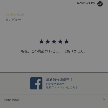
Reviews by
0.
0
0 レビュー
s
t
a
r
r
a
t
現在、この商品の レビュー はありません。
i
n
g
最新情報発信中！
おすすめ商品や
最新ファッションはこちら
年間定期購読