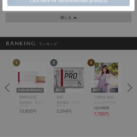
韓国
閉じる
RANKING
ランキング
1
2
3
4
uty
kokode Beauty
美ST
美ST
美S
SIMPLISSE
DAC
THREE SQUARE
美容食品・サプリ
美容食品・サプリ
シャツ/ブラウス
ス
メント
メント
12,100円
10
10,800円
5,594円
7,700円