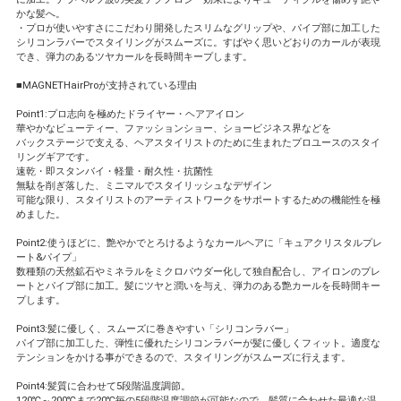
かな髪へ。
・プロが使いやすさにこだわり開発したスリムなグリップや、パイプ部に加工した
シリコンラバーでスタイリングがスムーズに。すばやく思いどおりのカールが表現
でき、弾力のあるツヤカールを長時間キープします。
■MAGNETHairProが支持されている理由
Point1:プロ志向を極めたドライヤー・ヘアアイロン
華やかなビューティー、ファッションショー、ショービジネス界などを
バックステージで支える、ヘアスタイリストのために生まれたプロユースのスタイ
リングギアです。
速乾・即スタンバイ・軽量・耐久性・抗菌性
無駄を削ぎ落した、ミニマルでスタイリッシュなデザイン
可能な限り、スタイリストのアーティストワークをサポートするための機能性を極
めました。
Point2:使うほどに、艶やかでとろけるようなカールヘアに「キュアクリスタルプレ
ート&パイプ」
数種類の天然鉱石やミネラルをミクロパウダー化して独自配合し、アイロンのプレ
ートとパイプ部に加工。髪にツヤと潤いを与え、弾力のある艶カールを長時間キー
プします。
Point3:髪に優しく、スムーズに巻きやすい「シリコンラバー」
パイプ部に加工した、弾性に優れたシリコンラバーが髪に優しくフィット。適度な
テンションをかける事ができるので、スタイリングがスムーズに行えます。
Point4:髪質に合わせて5段階温度調節。
120℃～200℃まで20℃毎の5段階温度調節が可能なので、髪質に合わせた最適な温