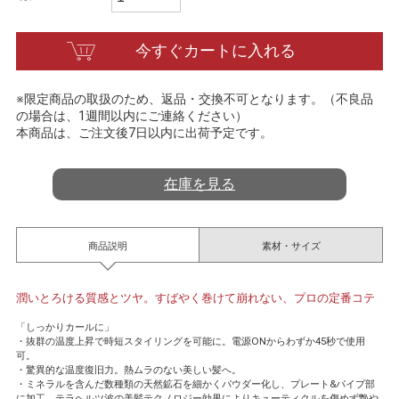
a
t
i
今すぐカートに入れる
n
g
※限定商品の取扱のため、返品・交換不可となります。（不良品
の場合は、1週間以内にご連絡ください）
本商品は、ご注文後7日以内に出荷予定です。
在庫を見る
商品説明
素材・サイズ
潤いとろける質感とツヤ。すばやく巻けて崩れない、プロの定番コテ
「しっかりカールに」
・抜群の温度上昇で時短スタイリングを可能に。電源ONからわずか45秒で使用
可。
・驚異的な温度復旧力。熱ムラのない美しい髪へ。
・ミネラルを含んだ数種類の天然鉱石を細かくパウダー化し、プレート&パイプ部
に加工。テラヘルツ波の美髪テクノロジー効果によりキューティクルを傷めず艶や