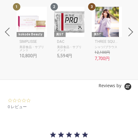
1
2
3
4
uty
kokode Beauty
美ST
美ST
美S
SIMPLISSE
DAC
THREE SQUARE
美容食品・サプリ
美容食品・サプリ
シャツ/ブラウス
ス
メント
メント
12,100円
10
10,800円
5,594円
7,700円
Reviews by
0.
0
0 レビュー
s
t
a
r
r
a