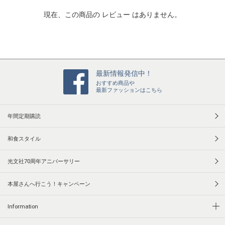
t
現在、この商品の レビュー はありません。
i
n
g
最新情報発信中！
おすすめ商品や
最新ファッションはこちら
年間定期購読
和食スタイル
光文社70周年アニバーサリー
本屋さんへ行こう！キャンペーン
Information