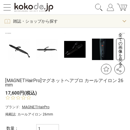
雑誌・ショップから探す
全
て
の
画
像
を
見
る
[MAGNETHairPro]マグネットヘアプロ カールアイロン 26
mm
17,600円(税込)
0.
0
s
ブランド:
MAGNETHairPro
t
掲載誌: カールアイロン 26mm
a
r
r
数量：