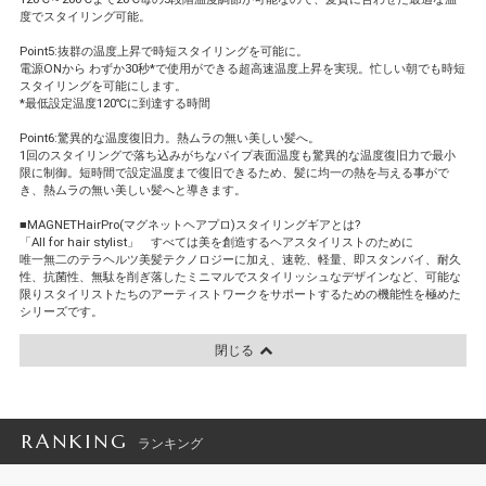
度でスタイリング可能。
Point5:抜群の温度上昇で時短スタイリングを可能に。
電源ONから わずか30秒*で使用ができる超高速温度上昇を実現。忙しい朝でも時短
スタイリングを可能にします。
*最低設定温度120℃に到達する時間
Point6:驚異的な温度復旧力。熱ムラの無い美しい髪へ。
1回のスタイリングで落ち込みがちなパイプ表面温度も驚異的な温度復旧力で最小
限に制御。短時間で設定温度まで復旧できるため、髪に均一の熱を与える事がで
き、熱ムラの無い美しい髪へと導きます。
■MAGNETHairPro(マグネットヘアプロ)スタイリングギアとは?
「All for hair stylist」 すべては美を創造するヘアスタイリストのために
唯一無二のテラヘルツ美髪テクノロジーに加え、速乾、軽量、即スタンバイ、耐久
性、抗菌性、無駄を削ぎ落したミニマルでスタイリッシュなデザインなど、可能な
限りスタイリストたちのアーティストワークをサポートするための機能性を極めた
シリーズです。
閉じる
RANKING
ランキング