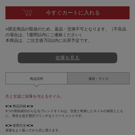
t
i
今すぐカートに入れる
n
g
※限定商品の取扱のため、返品・交換不可となります。（不良品
の場合は、1週間以内にご連絡ください）
本商品は、ご注文後7日以内に出荷予定です。
在庫を見る
商品説明
素材・サイズ
爪と甘皮に栄養を与えるオイル。
■□■ 商品詳細 ■□■
6つの有効成分からなるブレンドオイルは、甘皮と乾燥したネイルの成長ととも
に、再生を促す贅沢でリッチなトリートメントです。
■□■ 使用方法 ■□■
容器をよく振ってから爪に塗ります。