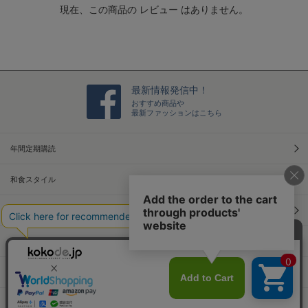
現在、この商品の レビュー はありません。
i
n
g
最新情報発信中！
おすすめ商品や
最新ファッションはこちら
年間定期購読
和食スタイル
光文社70周年アニバーサリー
本屋さんへ行こう！キャンペーン
Information
Official Site