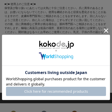
■□■ 使用上のご注意 ■□■
保管及び取り扱いにあたっては火気に十分ご注意ください。爪に異常のあるとき
は、お使いにならないでください。使用を継続されると症状を悪化させることがあ
りますので、皮膚科専門医等にご相談されることをおすすめします。目に入らない
ようご注意ください。自に入った場合は、こすらずにすぐに洗い流してください。
その後、目に異物感など異常が残る場合は、眼科専門医へご相談されることをおす
すめします。極端に高温又は低温の場所、直射日光のあたる場所には保管しないで
ください。開封後はなるべくお早めにご使用ください。乳児、子供の手の届かない
所に保管してください。 ネイルカラーにうすめ液を加えたり、他のネイルカラーを
注ぎたす場合は、ビン上部に十分な空間を残して入れてください。
■□■ 全成分 ■□■
アーモンド油、ククイナッツ油、バオバブ種子油、ペルシアグルミ種子油、クダモ
ノトケイソウ種子油、ヤシ油、酢酸トコフェロール、トコフェロール
■□■ 製造国 ■□■
フランス
閉じる
RANKING
ランキング