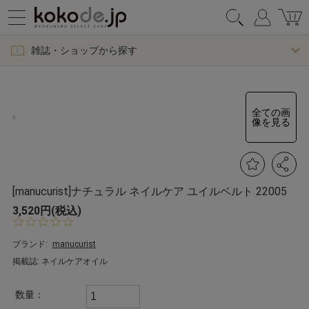
雑誌・ショップから探す
全ての画
像を見る
[manucurist]ナチュラル ネイルケア ユイルベルト 22005
3,520円(税込)
0.
0
s
ブランド:
manucurist
t
掲載誌: ネイルケアオイル
a
r
r
数量：
a