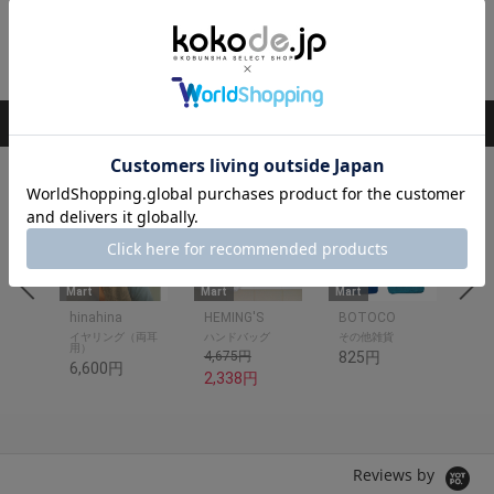
閉じる
RANKING
ランキング
1
2
3
4
Mart
Mart
Mart
Mar
hinahina
HEMING'S
BOTOCO
og
イヤリング（両耳
ハンドバッグ
その他雑貨
食
用）
4,675円
825円
2,
6,600円
2,338円
Reviews by