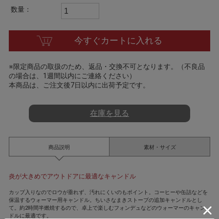
a
数量：
t
i
n
g
今すぐカートに入れる
※限定商品の取扱のため、返品・交換不可となります。（不良品
の場合は、1週間以内にご連絡ください）
本商品は、ご注文後7日以内に出荷予定です。
在庫を見る
商品説明
素材・サイズ
炎が大きめでアウトドアに最適なキャンドル
カップ入りなのでロウが垂れず、汚れにくいのもポイント。コーヒーや缶詰などを
保温するウォーマー用キャンドル。ちいさなまきストーブの追加キャンドルとし
て。約2時間半燃焼するので、卓上で楽しむフォンデュなどのウォーマーのキャン
ドルに最適です。