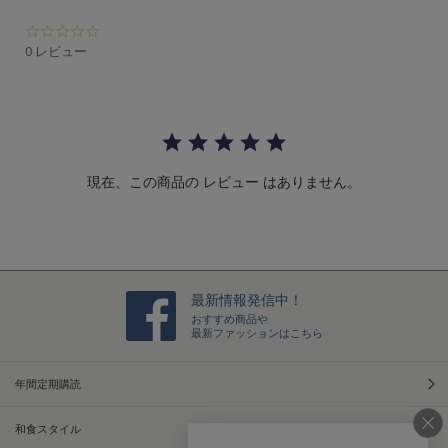
0.
0
0 レビュー
s
t
a
r
r
a
t
現在、この商品の レビュー はありません。
i
n
g
最新情報発信中！
おすすめ商品や
最新ファッションはこちら
年間定期購読
和食スタイル