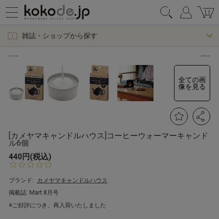
雑誌・ショップから探す
全ての画
像を見る
[カメヤマキャンドルハウス]コーヒーウォーマーキャンド
ル6個
440円(税込)
0.
0
s
ブランド:
カメヤマキャンドルハウス
t
掲載誌: Mart 8月号
a
r
※ご好評につき、再入荷いたしました
r