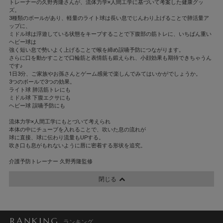
トレーナーの久野秀隆さんが、流体力学×人間工学に基づいて考案した健康グッ
ズ。
3種類のボールがあり、軽量のライト球は長い息でじんわり上げることで肺活量ア
ップに、
ミドル球は浮遊している状態をキープすることで下腹部の筋トレに、いちばん重い
ヘビー球は
強く短い息で勢いよく上げることで喉を締め誤嚥予防につながります。
さらに口を動かすことで口輪筋と表情筋も鍛えられ、小顔効果も期待できちゃうん
です♪
1日3分、ご家族やお孫さんとゲーム感覚で楽しんでみてはいかがでしょうか。
3つのボールで3つの効果。
ライト球 肺活筋トレにも
ミドル球 下腹エクサにも
ヘビー球 誤嚥予防にも
流体力学×人間工学にもとづいて考えられ
本体の中にチューブを入れることで、吹いた息の流れが
球に直接、球に伝わり流量もUPする。
吹き口も息がもれないように唇に密着する形状を追究。
介護予防トレーナー 久野秀隆監修
閉じる
RANKING
ランキング