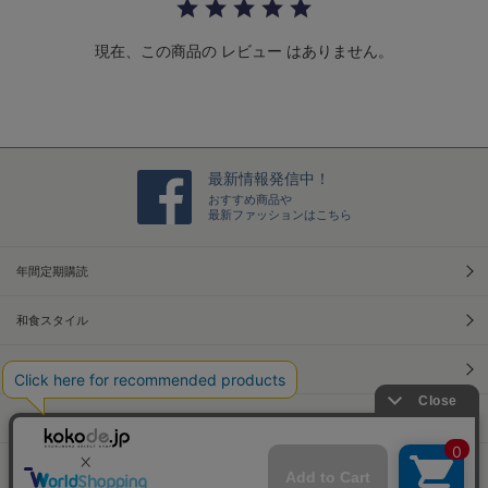
a
t
現在、この商品の レビュー はありません。
i
n
g
最新情報発信中！
おすすめ商品や
最新ファッションはこちら
年間定期購読
和食スタイル
光文社70周年アニバーサリー
本屋さんへ行こう！キャンペーン
Information