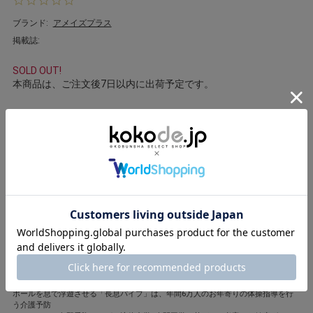
0
s
ブランド:
アメイズプラス
t
掲載誌:
a
r
r
SOLD OUT!
a
本商品は、ご注文後7日以内に出荷予定です。
t
i
n
在庫を見る
g
商品説明
素材・サイズ
「長～～～いき健康パイプ」
昭和の懐かしおもちゃ吹上パイプが、令和では健康グッズに。
【編集部コメント】
遊び感覚で楽しく誤ご 嚥えん予防ができる万能健康グッズ
ボールを息で浮遊させる「長息パイプ」は、年間6万人のお年寄りの体操指導を行
う介護予防