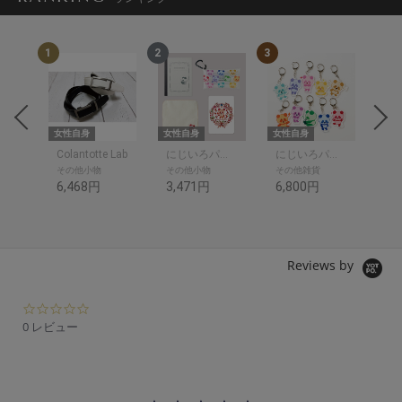
1
2
3
4
女性自身
女性自身
女性自身
女性
タイ
Colantotte Lab
にじいろパンダ ルンルン
にじいろパンダ ルンルン
bep
その他小物
その他小物
その他雑貨
シ
6,468円
3,471円
6,800円
4,
Reviews by
0.
0
0 レビュー
s
t
a
r
r