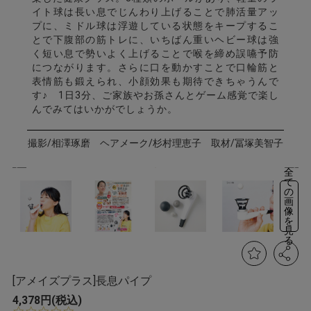
イト球は長い息でじんわり上げることで肺活量アッ
プに、ミドル球は浮遊している状態をキープするこ
とで下腹部の筋トレに、いちばん重いヘビー球は強
く短い息で勢いよく上げることで喉を締め誤嚥予防
につながります。さらに口を動かすことで口輪筋と
表情筋も鍛えられ、小顔効果も期待できちゃうんで
す♪　1日3分、ご家族やお孫さんとゲーム感覚で楽し
んでみてはいかがでしょうか。
撮影/相澤琢磨 ヘアメーク/杉村理恵子 取材/冨塚美智子
全
て
の
画
像
を
見
る
[アメイズプラス]長息パイプ
4,378円(税込)
0.