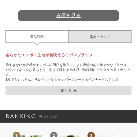
t
i
n
在庫を見る
g
商品説明
素材・サイズ
柔らかなエンボス生地が着映えるリボンブラウス
強すぎない光沢感がエンボスの凹凸を際立て、より表情のある華やかなブラウス。
ややハイネックな首もとと、肘まで隠れる袖丈感で端境期にピッタリのアイテムで
す。
1枚でももちろん、サロペットやジャンパースカートのインナーとしても◎
閉じる
RANKING
ランキング
1
2
3
4