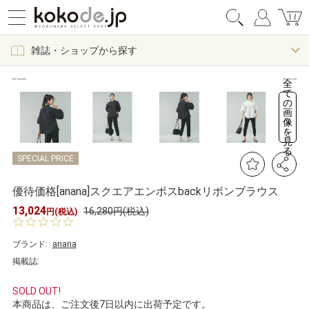
雑誌・ショップから探す
全
て
の
画
像
を
見
る
SPECIAL PRICE
優待価格[anana]スクエアエンボスbackリボンブラウス
13,024
16,280円(税込)
円(税込)
0.
0
s
ブランド:
anana
t
掲載誌:
a
r
r
SOLD OUT!
a
本商品は、ご注文後7日以内に出荷予定です。