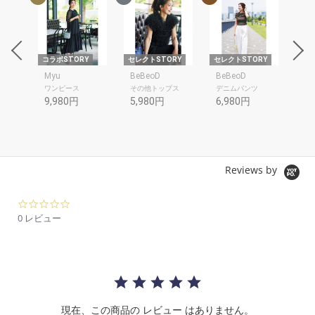
om
コラボSTORY
セレクトSTORY
セレクトSTORY
コラ
om
Myu
BeBeoD
BeBeoD
SP
ワンピース
その他トップス
デニムパンツ
シャ
9,980円
5,980円
6,980円
10
Reviews by
0.
0
0 レビュー
s
t
a
r
r
a
t
現在、この商品の レビュー はありません。
i