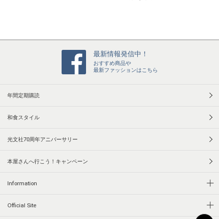
n
g
最新情報発信中！
おすすめ商品や
最新ファッションはこちら
年間定期購読
和食スタイル
光文社70周年アニバーサリー
本屋さんへ行こう！キャンペーン
Information
Official Site