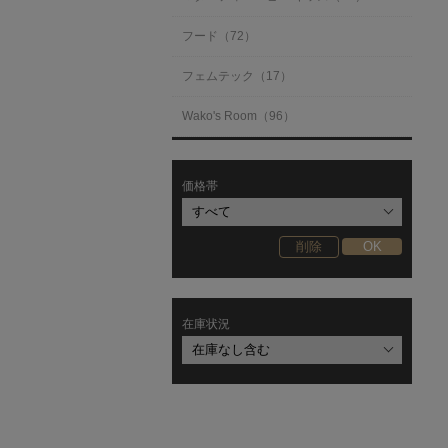
フード（72）
フェムテック（17）
Wako's Room（96）
価格帯
在庫状況