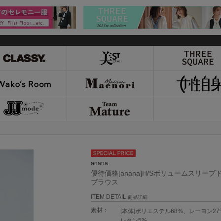
anana
優待価格[anana]H/Sボリュームスリー
ブラウス
ITEM DETAIL
商品詳細
素材：
[本体]ポリエステル68%、レーヨン2
レタン5%