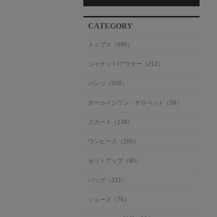
者
る
様
o
CATEGORY
n
5
トップス（990）
A
p
r
ジャケット/アウター（212）
2
0
パンツ（208）
2
3
オールインワン・サロペット（56）
スカート（138）
ワンピース（205）
セットアップ（80）
バッグ（311）
シューズ（76）