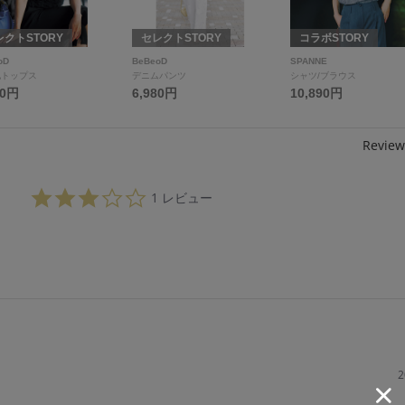
レクトSTORY
セレクトSTORY
コラボSTORY
oD
BeBeoD
SPANNE
他トップス
デニムパンツ
シャツ/ブラウス
80円
6,980円
10,890円
Review
3.
1 レビュー
0
s
t
a
r
r
a
t
i
n
g
2