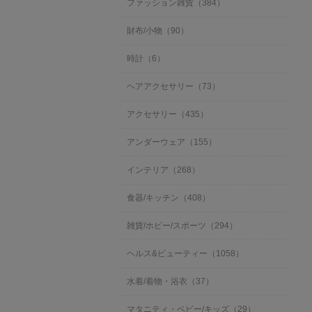
ファッション雑貨（384）
財布/小物（90）
時計（6）
ヘアアクセサリー（73）
アクセサリー（435）
アンダーウェア（155）
インテリア（268）
食器/キッチン（408）
雑貨/ホビー/スポーツ（294）
ヘルス&ビューティー（1058）
水着/着物・浴衣（37）
マタニティ・ベビー/キッズ（29）