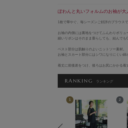
ぽわんと丸いフォルムのお袖が大
1枚で華やぐ、毎シーズンご好評のブラウス
お袖の内側には裏地をつけてふんわりボリュ
細いリボンはそのまま垂らしても、結んでもO
ベスト部分は肌触りのよいニットソー素材。
お袖とスカート部分にはシワになりにくい綿
着丈に前後差をつけ、後ろはお尻にかかる着
RANKING
ランキング
12
1
2