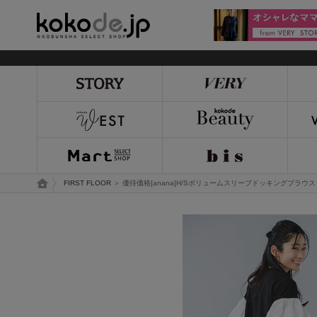
kokode.jp
トップページ
FIRST FLOOR
＞ 優待価格[anana]H/Sボリュームスリーブドッキングブラウス