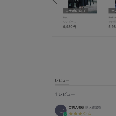
Wako's Room
コラボSTORY
セ
Wako'sRoom
Myu
BeBe
食器
ワンピース
その
3,080円
9,980円
5,9
レビュー
1 レビュー
ご購入者様
購入確認済
ご
3.