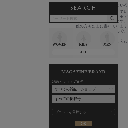
0
ネックラインが詰まっている
s
SEARCH
R
r
よくこのサイトを利用してい
t
e
e
思ったより大きいため、モデ
a
v
v
ったと多少後悔しています。
r
i
i
他の方もたまに書いています
r
e
e
商品も値段も安くないので、
a
w
w
だけましたら幸いです。
t
b
s
何とぞご検討のほど宜しくお
i
y
t
WOMEN
KIDS
MEN
n
'
ご
a
シェアする
g
ALL
S
購
t
h
入
i
a
者
n
r
様
g
MAGAZINE/BRAND
e
o
ネ
R
n
ッ
雑誌・ショップ選択
e
5
ク
v
A
ラ
i
p
イ
e
r
ン
w
2
が
b
0
詰
y
ブランドを選択する
2
ま
ご
3
っ
購
て
入
い