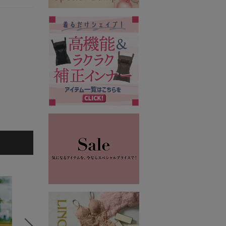
5
6
7