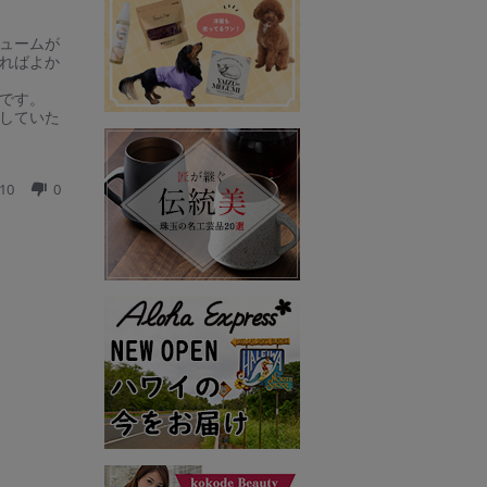
ュームが
ればよか
です。
していた
10
0