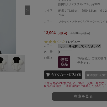
[別布]ポリエステル62%、綿38%
サイズ：
[F]着丈73/85cm、身幅46.5cm、袖丈
7cm
カラー：
ブラック×ブラック/ブラック×ホワイ
13,904
円(税込)
17,380円(税込)
3.
1 レビュー
0
カラー：
s
数 量：
t
a
お届け：
本商品は、ご注文後7
r
予定です。
r
a
t
i
n
※限定商品の取扱のため、返品・交換不可となり
g
良品の場合は、1週間以内にご連絡ください）。
在庫を見る