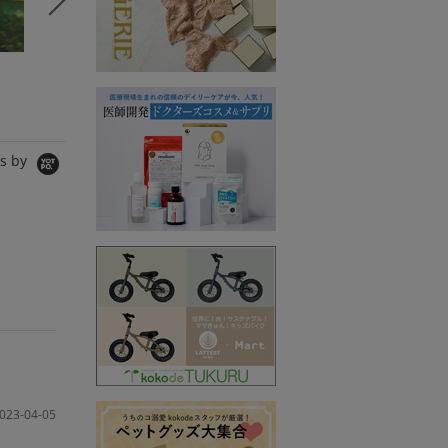
セレクトSTORY
コラボSTORY
コラボS
BeBeoD
MERI
SPANNE
シャツ/ブラウス
ワンピース
Tシャツ/
5,980円
8,990円
11,000
s by
023-04-05