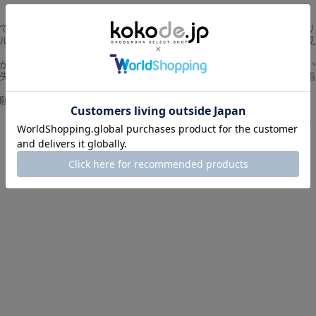
て、大概素敵なのですが、この商品はネックラインが狭くて、袖のボリ
ルさんの写真からみる印象とは違うなぁと思いました。もっと慎重に見
が、切実に思うのは、返品不可なのに写真が少なすぎで、想像しづらい
失敗した時のリスクが高いです。どうかもう少し、親切なサイトを目指
願い致します
このレビューは参考になりましたか？