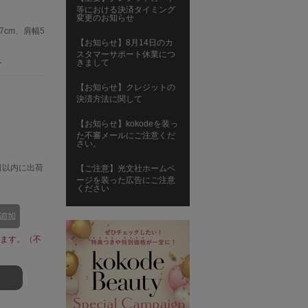
等における決済タイミング
変更のお知らせ
27cm、肩幅5
【お知らせ】8月14日のカ
スタマーサポート休業につ
ト
きまして
【お知らせ】クレジットの
決済方法に関して
【お知らせ】kokodeを装っ
た不審メールにご注意くだ
さい。
日以内に出荷
【ご注意】光文社ホームペ
ージを装った広告にご注意
ください
ます。（不