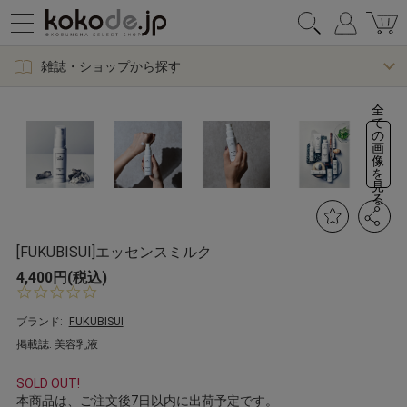
雑誌・ショップから探す
全
て
の
画
像
を
見
る
[FUKUBISUI]エッセンスミルク
4,400円(税込)
0.
0
s
ブランド:
FUKUBISUI
t
掲載誌: 美容乳液
a
r
r
SOLD OUT!
a
本商品は、ご注文後7日以内に出荷予定です。