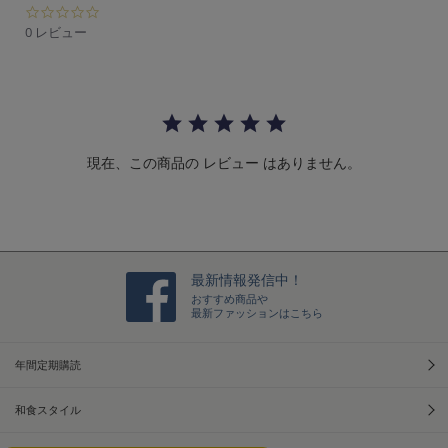
0.
0
0 レビュー
s
t
a
r
r
a
t
現在、この商品の レビュー はありません。
i
n
g
最新情報発信中！
おすすめ商品や
最新ファッションはこちら
年間定期購読
和食スタイル