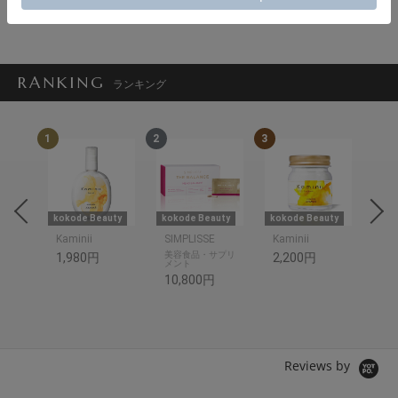
閉じる
RANKING
ランキング
1
2
3
4
uty
kokode Beauty
kokode Beauty
kokode Beauty
美S
Kaminii
SIMPLISSE
Kaminii
美容食品・サプリ
ス
1,980円
2,200円
メント
10
10,800円
Reviews by