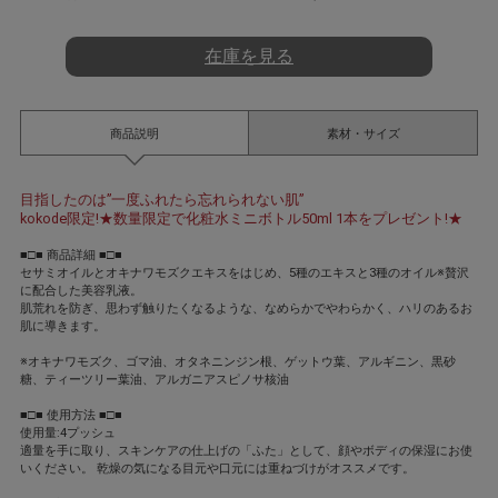
t
i
n
在庫を見る
g
商品説明
素材・サイズ
目指したのは”一度ふれたら忘れられない肌”
kokode限定!★数量限定で化粧水ミニボトル50ml 1本をプレゼント!★
■□■ 商品詳細 ■□■
セサミオイルとオキナワモズクエキスをはじめ、5種のエキスと3種のオイル※贅沢
に配合した美容乳液。
肌荒れを防ぎ、思わず触りたくなるような、なめらかでやわらかく、ハリのあるお
肌に導きます。
※オキナワモズク、ゴマ油、オタネニンジン根、ゲットウ葉、アルギニン、黒砂
糖、ティーツリー葉油、アルガニアスピノサ核油
■□■ 使用方法 ■□■
使用量:4プッシュ
適量を手に取り、スキンケアの仕上げの「ふた」として、顔やボディの保湿にお使
いください。 乾燥の気になる目元や口元には重ねづけがオススメです。