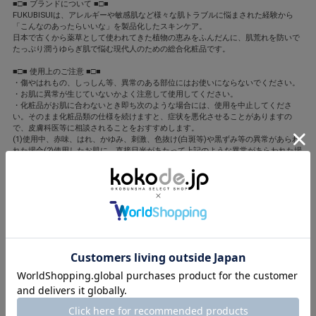
■□■ ブランドについて ■□■
FUKUBISUIは、アレルギーや敏感肌など様々な肌トラブルに悩まされた経験から
「こんなのあったらいいな」を製品化したスキンケア。
日本で古くから薬草として使われてきた植物の恵みをふんだんに、肌荒れを防いで
たっぷり潤うゆらぎ肌で悩む現代人のための総合化粧品です。
■□■ 使用上のご注意 ■□■
・傷やはれもの、しっしん等、異常のある部位にはお使いにならないでください。
・お肌に異常が生じていないかよく注意して使用してください。
・化粧品がお肌に合わないとき即ち次のような場合には、使用を中止してくださ
い。そのまま化粧品類の仕様を続けますと、症状を悪化させることがありますの
で、皮膚科医等に相談されることをおすすめします。
(1)使用中、赤味、はれ、かゆみ、刺激、色抜け(白斑等)や黒ずみ等の異常があらわ
れた場合(2)使用したお肌に、直接日光があたって上記のような異常があらわれた場
合
・目に入ったときは、こすらずすぐに洗い流してください。
・直射日光や高温多湿を避け、お子様の手の届かないところに保管してください。
■□■ 全成分/素材 ■□■
水、グリセリン、ゴマ油、ステアリン酸、ポリソルベート60、オキナワモズクエキ
ス、ステアリン酸ソルビタン、テトラオレイン酸ソルベスー40、水添ナタネ油アル
コール、ステアリン酸グリセリル(SE)、ティーツリー葉油、ゲットウ葉エキス、黒
砂糖エキス、オタネニンジン根エキス、アルガニアスピノサ核油、BG、カルボマ
ー、アルギニン、メチルパラベン、プロピルパラベン
■□■ 製造国 ■□■
日本