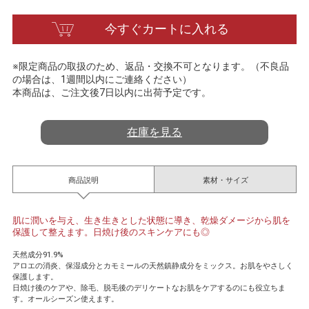
t
i
今すぐカートに入れる
n
g
※限定商品の取扱のため、返品・交換不可となります。（不良品
の場合は、1週間以内にご連絡ください）
本商品は、ご注文後7日以内に出荷予定です。
在庫を見る
商品説明
素材・サイズ
肌に潤いを与え、生き生きとした状態に導き、乾燥ダメージから肌を
保護して整えます。日焼け後のスキンケアにも◎
天然成分91.9%
アロエの消炎、保湿成分とカモミールの天然鎮静成分をミックス。お肌をやさしく
保護します。
日焼け後のケアや、除毛、脱毛後のデリケートなお肌をケアするのにも役立ちま
す。オールシーズン使えます。