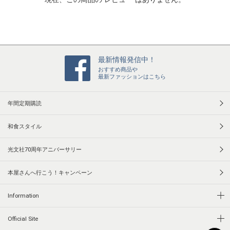
i
n
g
最新情報発信中！
おすすめ商品や
最新ファッションはこちら
年間定期購読
和食スタイル
光文社70周年アニバーサリー
本屋さんへ行こう！キャンペーン
Information
Official Site