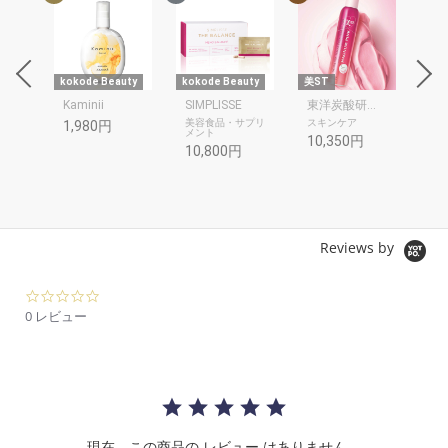
re
kokode Beauty
kokode Beauty
美ST
kok
Kaminii
SIMPLISSE
東洋炭酸研究所
BIC
プス
美容食品・サプリ
スキンケア
長
1,980円
メント
10,350円
13
10,800円
Reviews by
0.
0
0 レビュー
s
t
a
r
r
a
t
現在、この商品の レビュー はありません。