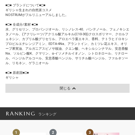
■□■ ブランドについて■□■
ギリシャ生まれの自然派コスメ
NOSTRUMがフルリニューアルしました。
■□■ 全成分/素材 ■□■
水、グリセリン、プロパンジオール、リシノレス-40、パンテノール、フェノキシエ
タノール、(アクリレーツ/アクリル酸アルキル(C10-30))クロスポリマー、クロルフ
ェネシン、カプリル酸グリセリル、アロエベラ葉エキス、香料、テトラヒドロキシ
プロピルエチレンジアミン、EDTA-4Na、アラントイン、カミツレ花エキス、オリ
ーブ果実油、アルガニアスピノサ核油、クエン酸、ヘキシルシンナマル、安息香酸
Na、ソルビン酸K、クマリン、α-イソメチルイオノン、シトロネロール、リナロー
ル、ベンジルアルコール、安息香酸ベンジル、サリチル酸ベンジル、ファルネソー
ル、リモネン、ゲラニオール
■□■ 原産国■□■
ギリシャ
閉じる
RANKING
ランキング
1
2
3
4