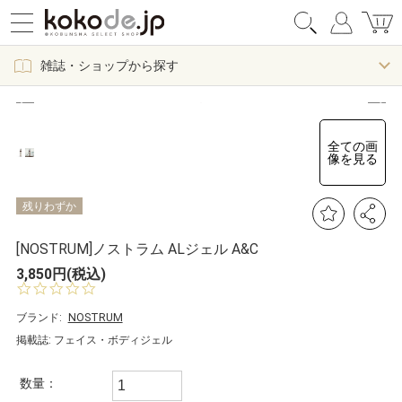
雑誌・ショップから探す
全ての画
像を見る
残りわずか
[NOSTRUM]ノストラム ALジェル A&C
3,850円(税込)
0.
0
s
ブランド:
NOSTRUM
t
掲載誌: フェイス・ボディジェル
a
r
r
数量：
a