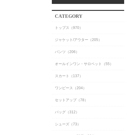
CATEGORY
トップス（970）
ジャケット/アウター（205）
パンツ（206）
オールインワン・サロペット（55）
スカート（137）
ワンピース（204）
セットアップ（78）
バッグ（312）
シューズ（73）