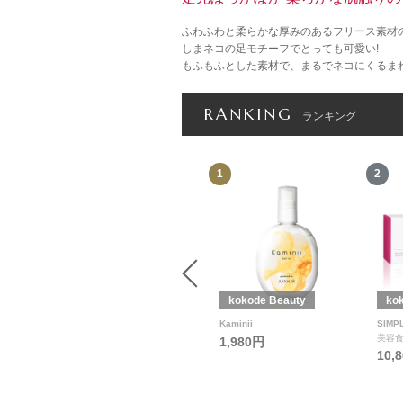
ふわふわと柔らかな厚みのあるフリース素材
しまネコの足モチーフでとっても可愛い!
もふもふとした素材で、まるでネコにくるま
RANKING
ランキング
12
1
2
kokode Beauty
kokode Beauty
ko
SpaLuce
Kaminii
SIMP
美容
4,268円
1,980円
10,