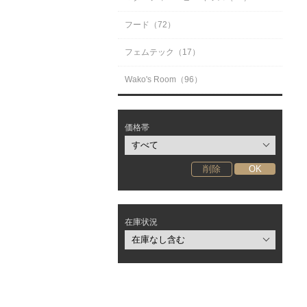
フード（72）
フェムテック（17）
Wako's Room（96）
価格帯
在庫状況