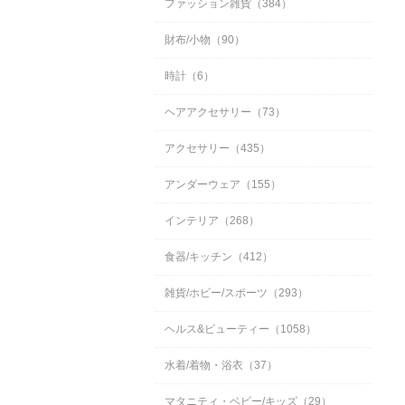
ファッション雑貨（384）
財布/小物（90）
時計（6）
ヘアアクセサリー（73）
アクセサリー（435）
アンダーウェア（155）
インテリア（268）
食器/キッチン（412）
雑貨/ホビー/スポーツ（293）
ヘルス&ビューティー（1058）
水着/着物・浴衣（37）
マタニティ・ベビー/キッズ（29）