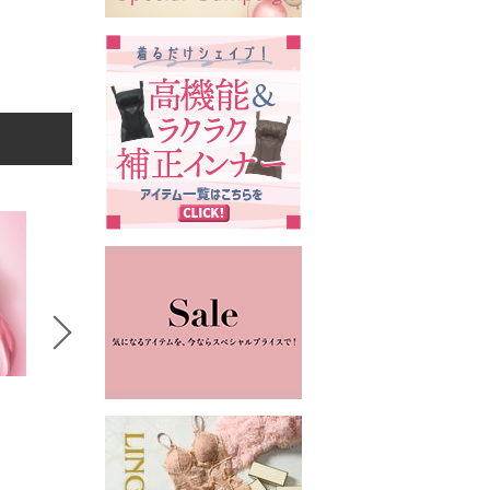
5
6
7
kokode Beauty
kokode Beauty
kokode
furelte
furelte
BICHERIE
長傘
6,930円
4,400円
13,750