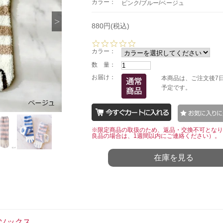
カラー：
ピンク/ブルー/ベージュ
880円(税込)
0.
0
カラー：
s
数 量：
t
a
お届け：
本商品は、ご注文後7
r
予定です。
r
a
t
i
n
※限定商品の取扱のため、返品・交換不可となり
g
良品の場合は、1週間以内にご連絡ください）。
在庫を見る
のソックス