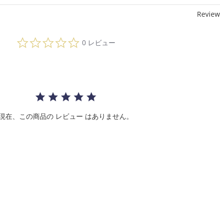
Review
0.
0 レビュー
0
s
t
a
r
r
a
t
i
現在、この商品の レビュー はありません。
n
g