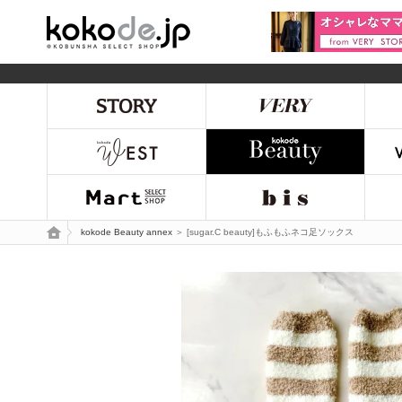
kokode.jp
トップページ
kokode Beauty annex
＞ [sugar.C beauty]もふもふネコ足ソックス