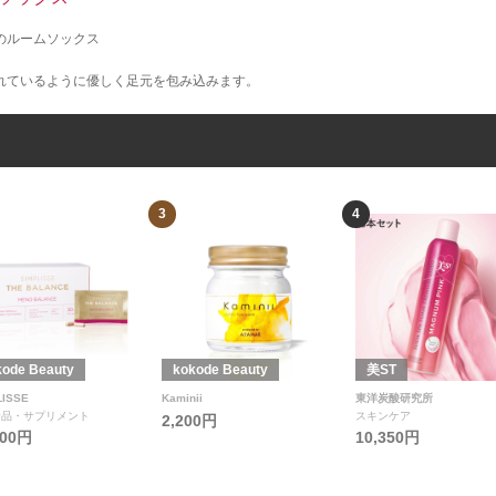
のルームソックス
れているように優しく足元を包み込みます。
3
4
kode Beauty
kokode Beauty
美ST
LISSE
Kaminii
東洋炭酸研究所
食品・サプリメント
スキンケア
2,200円
800円
10,350円