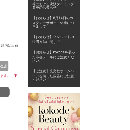
等における決済タイミング
変更のお知らせ
【お知らせ】8月14日のカ
スタマーサポート休業につ
きまして
【お知らせ】クレジットの
決済方法に関して
日以内に出荷
【お知らせ】kokodeを装っ
た不審メールにご注意くだ
さい。
【ご注意】光文社ホームペ
ます。（不
ージを装った広告にご注意
ください