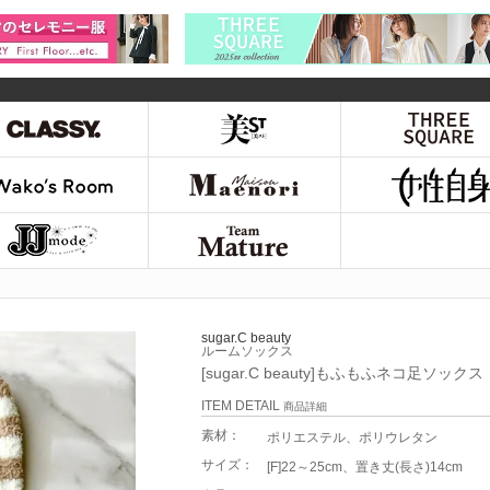
sugar.C beauty
ルームソックス
[sugar.C beauty]もふもふネコ足ソックス
ITEM DETAIL
商品詳細
素材：
ポリエステル、ポリウレタン
サイズ：
[F]22～25cm、置き丈(長さ)14cm