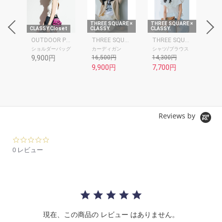
RE ×
THREE SQUARE ×
THREE SQUARE ×
THR
CLASSY.Closet
CLASSY.
CLASSY.
CLA
THREE SQUARE
OUTDOOR PRODUCTS
THREE SQUARE
THREE SQUARE
ショルダーバッグ
カーディガン
シャツ/ブラウス
シ
9,900円
16,500円
14,300円
19
9,900円
7,700円
9,
Reviews by
0.
0
0 レビュー
s
t
a
r
r
a
t
現在、この商品の レビュー はありません。
i