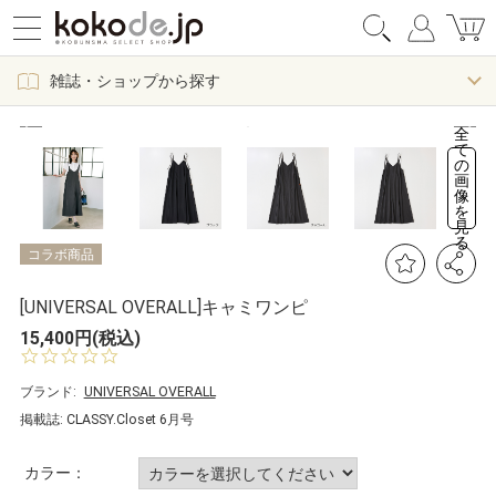
雑誌・ショップから探す
全
て
の
画
像
を
見
る
コラボ商品
[UNIVERSAL OVERALL]キャミワンピ
15,400円(税込)
0.
0
s
ブランド:
UNIVERSAL OVERALL
t
掲載誌: CLASSY.Closet 6月号
a
r
r
カラー：
a