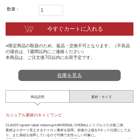
t
i
数量：
n
g
今すぐカートに入れる
※限定商品の取扱のため、返品・交換不可となります。（不良品
の場合は、1週間以内にご連絡ください）
本商品は、ご注文後7日以内に出荷予定です。
在庫を見る
商品説明
素材・サイズ
カジュアル素材のキャミワンピ
CLASSY.×green label relaxing×UNIVERSAL OVERALLトリプルコラボ第二弾。
素材はスポーツ見えするナイロン素材を採用。前後の上端をVネック仕様にしてお
り、また肩紐も祖即しているので可憐で女性らしい印象に。