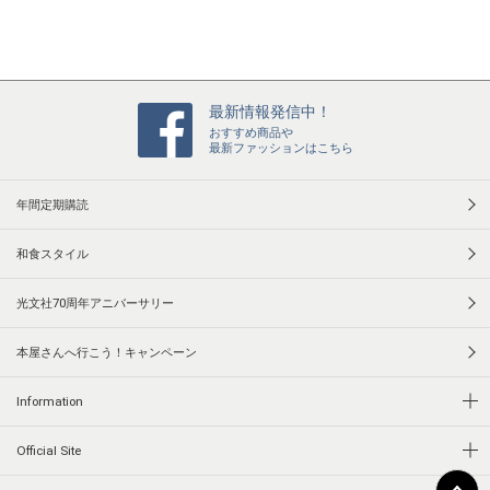
n
g
最新情報発信中！
おすすめ商品や
最新ファッションはこちら
年間定期購読
和食スタイル
光文社70周年アニバーサリー
本屋さんへ行こう！キャンペーン
Information
Official Site