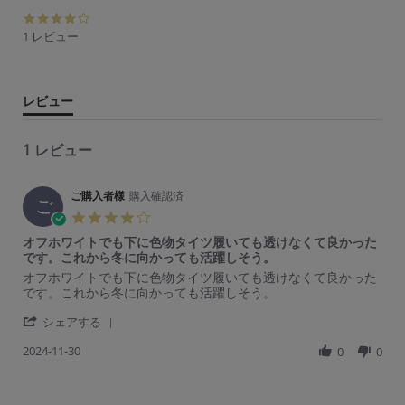
4.
0
1 レビュー
s
t
a
r
レビュー
r
a
t
1 レビュー
i
n
g
ご購入者様
購入確認済
ご
4.
0
オフホワイトでも下に色物タイツ履いても透けなくて良かった
s
です。これから冬に向かっても活躍しそう。
t
R
r
オフホワイトでも下に色物タイツ履いても透けなくて良かった
a
e
e
です。これから冬に向かっても活躍しそう。
r
v
v
r
'
i
i
シェアする
a
S
e
e
t
2024-11-30
h
0
0
w
w
i
a
b
s
n
r
y
t
g
e
ご
a