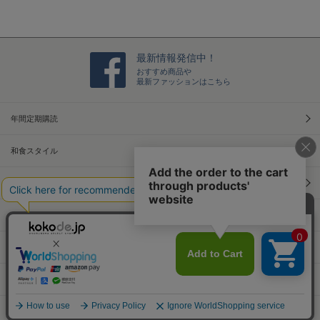
R
購
t
e
入
i
v
者
n
i
様
g
e
o
オ
最新情報発信中！
w
n
フ
おすすめ商品や
b
3
ホ
最新ファッションはこちら
y
0
ワ
ご
N
イ
購
o
ト
年間定期購読
入
v
で
者
2
も
様
和食スタイル
0
下
o
2
に
n
4
色
光文社70周年アニバーサリー
3
物
0
タ
N
イ
本屋さんへ行こう！キャンペーン
o
ツ
v
履
Information
2
い
0
て
2
も
Official Site
4
透
け
な
PCサイトへ