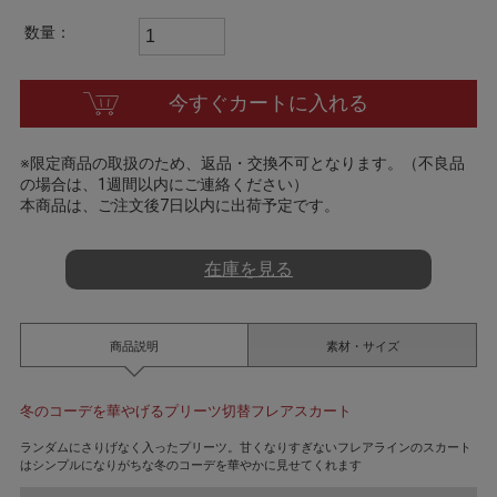
t
i
数量：
n
g
今すぐカートに入れる
※限定商品の取扱のため、返品・交換不可となります。（不良品
の場合は、1週間以内にご連絡ください）
本商品は、ご注文後7日以内に出荷予定です。
在庫を見る
商品説明
素材・サイズ
冬のコーデを華やげるプリーツ切替フレアスカート
ランダムにさりげなく入ったプリーツ。甘くなりすぎないフレアラインのスカート
はシンプルになりがちな冬のコーデを華やかに見せてくれます