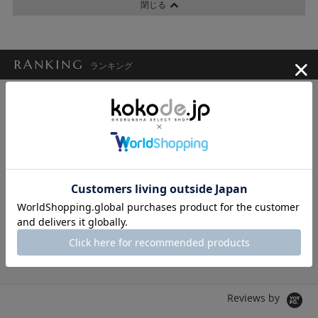
閉じる
RANKING
ランキング
1
2
3
4
ST
kokode WEST
kokode WEST
kokode WEST
kok
TOLNERA
SUGAR ROSE
SUGAR ROSE
ウス
Tシャツ/カットソ
ワンピース
Tシャツ/カットソ
Tシ
ー
ー
ー
17,600円
9,790円
10,780円
14
12,320円
6,853円
7,546円
10
Reviews by