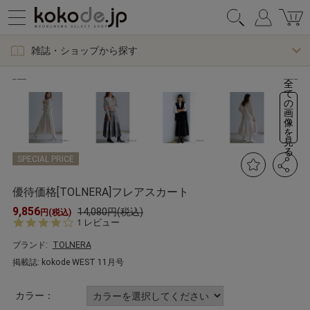
雑誌・ショップから探す
全
て
の
画
像
を
見
る
SPECIAL PRICE
優待価格[TOLNERA]フレアスカート
9,856
14,080円(税込)
円(税込)
4.
1 レビュー
0
s
ブランド:
TOLNERA
t
掲載誌: kokode WEST 11月号
a
r
r
カラー：
a