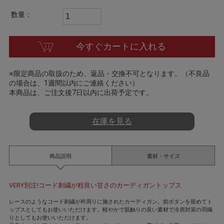
t
i
数量：
n
g
今すぐカートに入れる
※限定商品の取扱のため、返品・交換不可となります。（不良品
の場合は、1週間以内にご連絡ください）
本商品は、ご注文後7日以内に出荷予定です。
在庫を見る
商品説明
素材・サイズ
VERY別注!コード刺繍が程良い甘さのカーディガントップス
レースのようなコード刺繍が衿周りに施されたカーディガン。前ボタンを留めてト
ップスとしてもお使いいただけます。軽やかで肌触りの良い素材で冷房対策の羽織
りとしてもお使いいただけます。