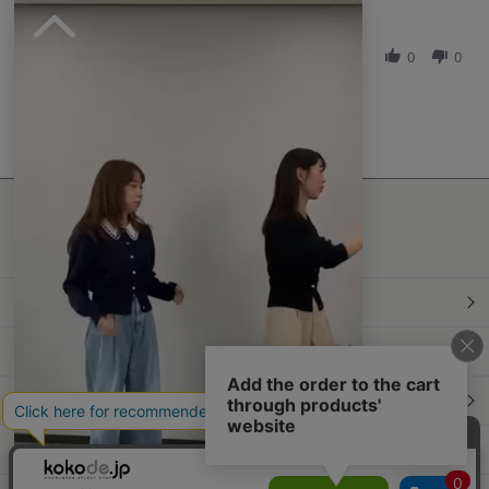
w
w
t
'
b
s
シェアする
i
S
y
t
n
2025-05-10
h
0
0
ご
a
g
a
購
t
r
入
i
e
者
n
R
様
g
e
o
可
v
n
愛
i
1
い
e
0
で
最新情報発信中！
w
M
す
おすすめ商品や
b
a
最新ファッションはこちら
y
y
ご
2
購
0
年間定期購読
入
2
者
5
様
和食スタイル
o
n
光文社70周年アニバーサリー
1
0
M
本屋さんへ行こう！キャンペーン
a
y