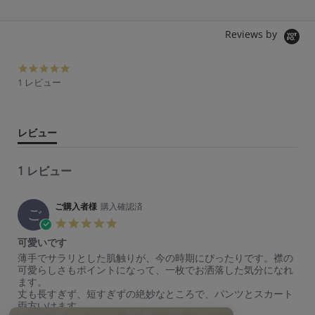
Reviews by
5.
0
1 レビュー
s
t
a
r
レビュー
r
a
t
1 レビュー
i
n
g
ご購入者様
購入確認済
ご
5.
0
可愛いです
s
R
r
薄手でサラリとした肌触りが、今の時期にぴったりです。襟の
t
e
e
可愛らしさもポイントになって、一枚でお洒落した気分になれ
a
v
v
ます。
r
i
i
丈も長すぎず、短すぎずの絶妙なところで、パンツとスカート
r
e
e
両方いけます。
a