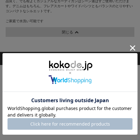
品良く、でも程よくカジュアルなカーディガンはシーン選ばずご使用いただけま
す。デニムはもちろん、フレアスカートやワイドパンツともバランスのとりやすい
コンパクトなシルエットです。
ご家庭で水洗い可能です
閉じる
RANKING
ランキング
1
2
3
4
THR
E
VERY STORE2
VERY STORE
VERY STORE2
VER
eldo
Emma Taylor
elu
ットソ
セットアップ
シャツ/ブラウス
エコバッグ/サブ
シャ
バッグ
23,100円
11,000円
14
11,330円