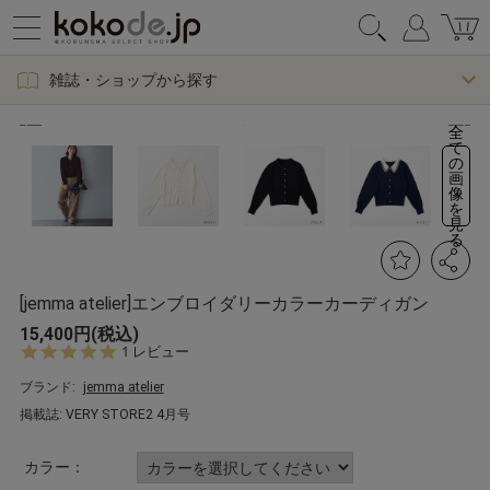
雑誌・ショップから探す
全
て
の
画
像
を
見
る
[jemma atelier]エンブロイダリーカラーカーディガン
15,400円(税込)
5.
1 レビュー
0
s
ブランド:
jemma atelier
t
掲載誌: VERY STORE2 4月号
a
r
r
カラー：
a