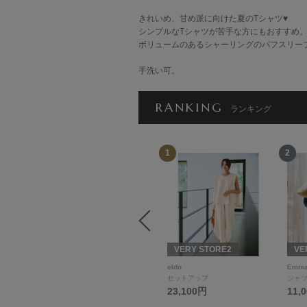
きれいめ、甘め派に向けた夏のTシャツ♥
シンプルなTシャツが苦手な方にもおすすめ
ボリュームのあるシャーリングのパフスリー
手洗い可。
RANKING
ランキング
12
1
2
THREE SQUARE × VE
RY
VERY STORE2
VE
THREE SQUARE
eldo
Emma
Tシャツ/カットソー
セットアップ
シャツ
16,500円
23,100円
11,