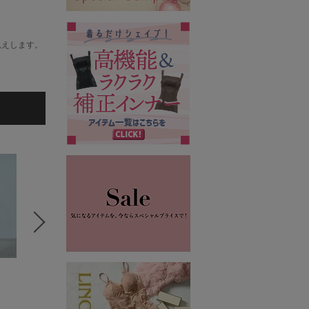
見えします。
5
6
7
VERY STORE
VERY STORE
VERY 
ALEGRE
FLICKA
ALEGRE
シャツ/ブラウス
パンツ
ワンピース
17,600円
14,300円
17,600