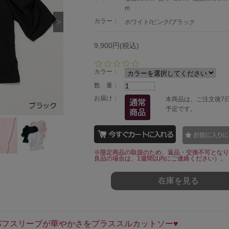
m
カラー：
ホワイト/ピンク/ブラック
9,900円(税込)
0.
0
カラー：
s
数 量：
t
a
お届け：
本商品は、ご注文後7
r
予定です。
r
a
t
i
n
※限定商品の取扱のため、返品・交換不可となり
g
良品の場合は、1週間以内にご連絡ください）。
在庫を見る
ングパフスリーブが華やかさをプラススルカットソー♥