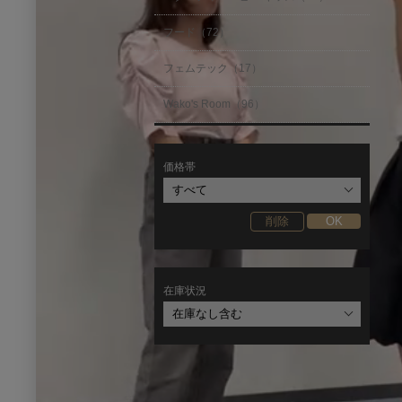
フード（72）
フェムテック（17）
Wako's Room（96）
価格帯
在庫状況