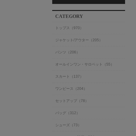
CATEGORY
トップス（970）
ジャケット/アウター（205）
パンツ（206）
オールインワン・サロペット（55）
スカート（137）
ワンピース（204）
セットアップ（78）
バッグ（312）
シューズ（73）