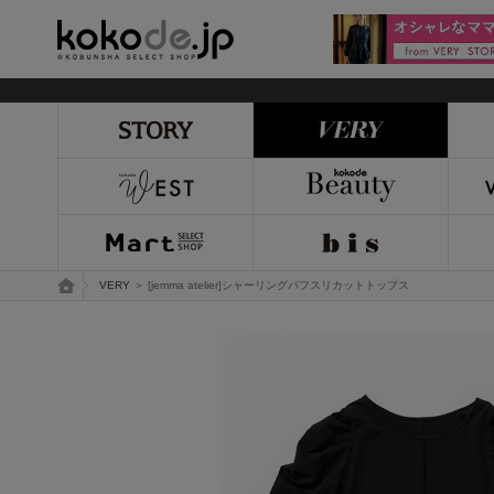
kokode.jp
トップページ
VERY
＞ [jemma atelier]シャーリングパフスリカットトップス