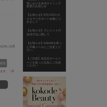
等における決済タイミング
変更のお知らせ
【お知らせ】8月14日のカ
スタマーサポート休業につ
きまして
【お知らせ】クレジットの
決済方法に関して
【お知らせ】kokodeを装っ
日以内に出荷
た不審メールにご注意くだ
さい。
【ご注意】光文社ホームペ
ージを装った広告にご注意
ください
ます。（不