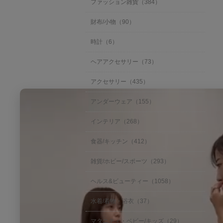
ファッション雑貨（384）
財布/小物（90）
時計（6）
ヘアアクセサリー（73）
アクセサリー（435）
アンダーウェア（155）
インテリア（268）
食器/キッチン（412）
雑貨/ホビー/スポーツ（293）
ヘルス&ビューティー（1058）
水着/着物・浴衣（37）
マタニティ・ベビー/キッズ（29）