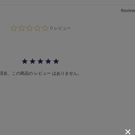
Review
0.
0 レビュー
0
s
t
a
r
r
a
t
i
現在、この商品の レビュー はありません。
n
g