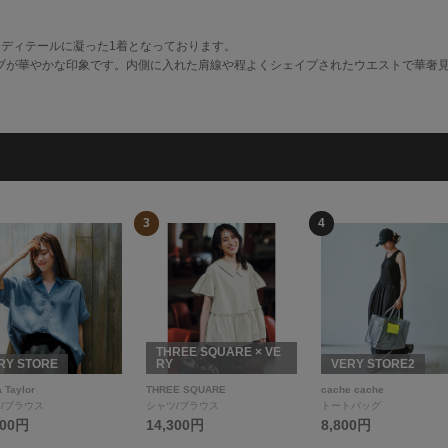
。ディテールに凝った1着となっております。
ブが華やかな印象です。内側に入れた肩線や程よくシェイプされたウエストで華奢
3
4
THREE SQUARE × VE
RY STORE
RY
VERY STORE2
 Taylor
THREE SQUARE
cache cache
/ブラウス
シャツ/ブラウス
トートバッグ
000円
14,300円
8,800円