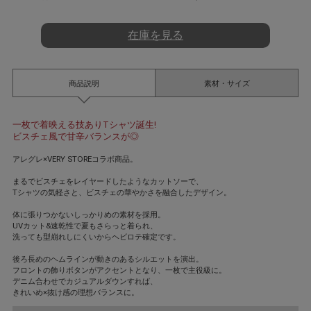
t
i
n
在庫を見る
g
商品説明
素材・サイズ
一枚で着映える技ありTシャツ誕生!
ビスチェ風で甘辛バランスが◎
アレグレ×VERY STOREコラボ商品。
まるでビスチェをレイヤードしたようなカットソーで、
Tシャツの気軽さと、ビスチェの華やかさを融合したデザイン。
体に張りつかないしっかりめの素材を採用。
UVカット&速乾性で夏もさらっと着られ、
洗っても型崩れしにくいからヘビロテ確定です。
後ろ長めのヘムラインが動きのあるシルエットを演出。
フロントの飾りボタンがアクセントとなり、一枚で主役級に。
デニム合わせでカジュアルダウンすれば、
きれいめ×抜け感の理想バランスに。