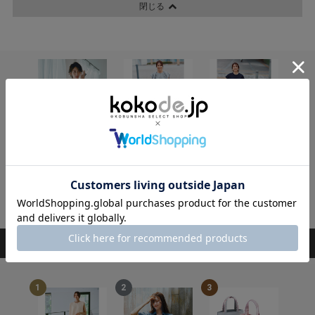
閉じる
VERY STORE
VERY STORE
VERY STORE
ALEGRE
ALEGRE
ALEGRE
13,200円
14,300円
19,800円
6,600円
7,150円
9,900円
SOLD OUT!
SOLD OUT!
RANKING
ランキング
1
2
3
4