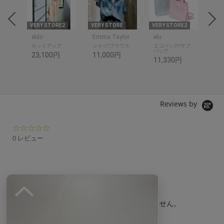
THR
E
VERY STORE2
VERY STORE
VERY STORE2
VER
eldo
Emma Taylor
elu
ットソ
セットアップ
シャツ/ブラウス
エコバッグ/サブ
シャ
バッグ
23,100円
11,000円
14
11,330円
Reviews by
0.
0
0 レビュー
s
t
a
r
r
a
t
現在、この商品の レビュー はありません。
i
n
g