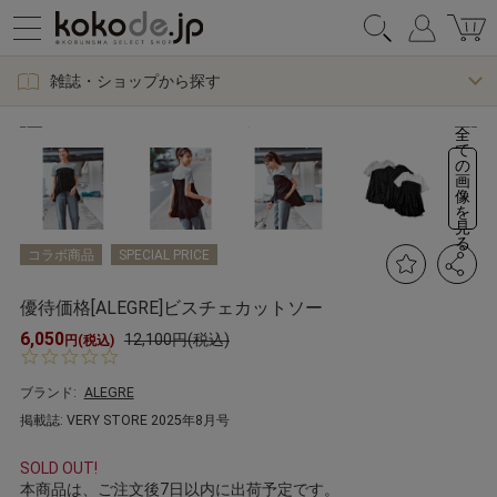
雑誌・ショップから探す
全
て
の
画
像
を
見
る
コラボ商品
SPECIAL PRICE
優待価格[ALEGRE]ビスチェカットソー
6,050
12,100円(税込)
円(税込)
0.
0
s
ブランド:
ALEGRE
t
掲載誌: VERY STORE 2025年8月号
a
r
r
SOLD OUT!
a
本商品は、ご注文後7日以内に出荷予定です。