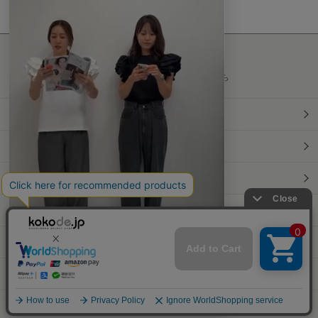
最新情報発信中！
おすすめ商品や
最新ファッションはこちら
年間定期購読
和食スタイル
光文社70周年アニバーサリー
本屋さんへ行こう！キャンペーン
Information
Official Site
PCサイトへ