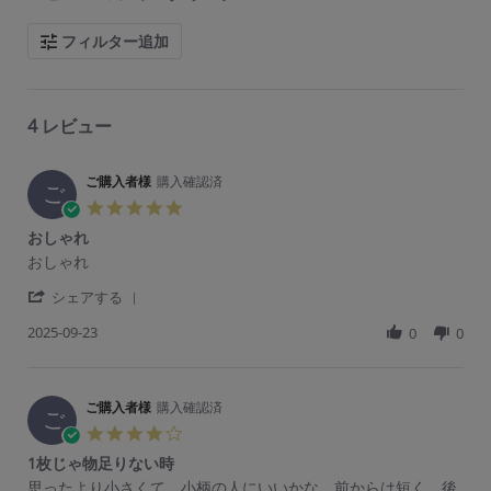
i
n
g
フィルター追加
4 レビュー
ご購入者様
購入確認済
ご
5.
0
おしゃれ
s
R
r
おしゃれ
t
e
e
a
'
v
v
シェアする
r
S
i
i
r
2025-09-23
h
0
0
e
e
a
a
w
w
t
r
b
s
i
e
y
t
n
R
ご購入者様
購入確認済
ご
a
g
ご
e
購
t
4.
v
入
i
0
1枚じゃ物足りない時
i
者
n
s
e
様
g
R
r
思ったより小さくて、小柄の人にいいかな。前からは短く、後
t