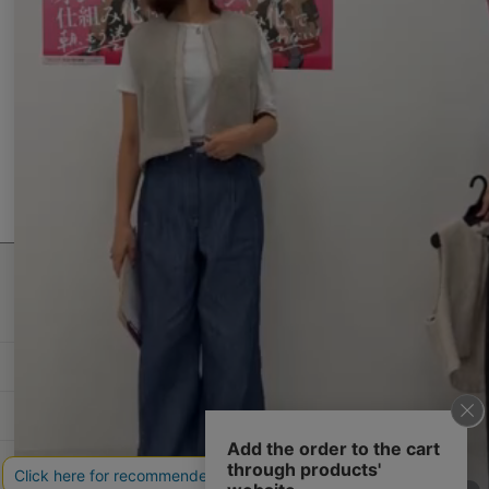
3
v
様
g
0
S
めちゃくちゃ可愛いかったです。
i
o
お
s
e
e
n
洒
R
r
秋の始めにTシャツに合わせて着ようと思ってます。
t
p
w
2
落
e
e
a
2
b
3
'
v
v
シェアする
r
0
y
S
S
i
i
r
2
ご
e
2025-09-20
h
0
0
e
e
a
5
購
p
a
w
w
t
入
2
r
b
s
i
者
0
e
y
t
n
様
2
R
ご
a
g
o
5
e
購
t
n
v
入
i
2
i
者
n
3
e
様
g
最新情報発信中！
S
w
o
め
おすすめ商品や
e
b
n
ち
最新ファッションはこちら
p
y
2
ゃ
2
ご
0
く
0
購
S
ち
年間定期購読
2
入
e
ゃ
5
者
p
可
様
和食スタイル
2
愛
o
0
い
n
2
か
光文社70周年アニバーサリー
2
5
っ