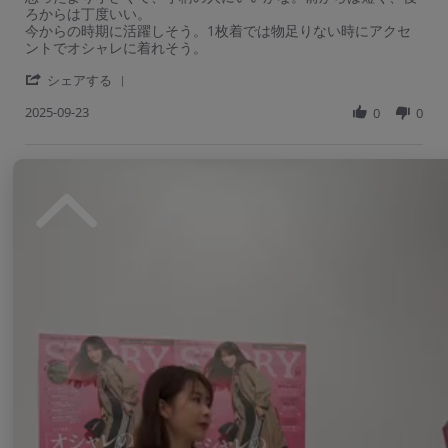
w
o
お
e
e
ろからは丁度いい。
a
b
n
し
v
v
今からの時期に活躍しそう。1枚着では物足りない時にアクセ
r
y
2
ゃ
i
i
ントでオシャレに着れそう。
r
ご
3
れ
e
e
a
購
S
'
w
w
シェアする
t
入
e
S
b
s
i
者
p
2025-09-23
h
0
0
y
t
n
様
2
a
ご
a
g
o
0
r
購
t
n
2
e
入
i
2
5
R
ご購入者様
購入確認済
者
n
ご
3
e
様
g
4.
S
v
o
1
0
e
お洒落
i
n
枚
s
p
e
2
じ
R
r
一目惚れです。グレーを選びましたがとても品の良い色です。
t
2
w
3
ゃ
e
e
丈感がトレンドなので、それも良かったです。ただサイズが1
a
0
b
S
物
v
v
つだけなので私には少し大きめでした。
r
2
y
e
足
i
i
r
5
ご
p
り
'
e
e
シェアする
a
購
2
な
S
w
w
t
入
0
い
2025-09-23
h
0
0
b
s
i
者
2
時
a
y
t
n
様
5
r
ご
a
g
o
e
購
t
n
R
ご購入者様
購入確認済
入
i
ご
2
e
者
n
5.