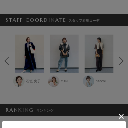
STAFF COORDINATE
スタッフ着用コーデ
i
石垣 央子
YUKIE
naomi
RANKING
ランキング
1
2
3
4