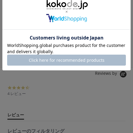
om
コラボSTORY
セレクトSTORY
セレクトSTORY
コラ
om
Myu
BeBeoD
BeBeoD
SP
ワンピース
その他トップス
デニムパンツ
シャ
9,980円
5,980円
6,980円
10
Reviews by
4.
5
4 レビュー
s
t
a
r
レビュー
r
a
t
レビューのフィルタリング