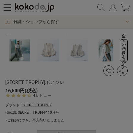
雑誌・ショップから探す
全
て
の
画
像
を
見
る
[SECRET TROPHY]ボアジレ
16,500円(税込)
4.
4 レビュー
5
s
ブランド:
SECRET TROPHY
t
掲載誌: SECRET TROPHY 10月号
a
r
※ご好評につき、再入荷いたしました
r
a