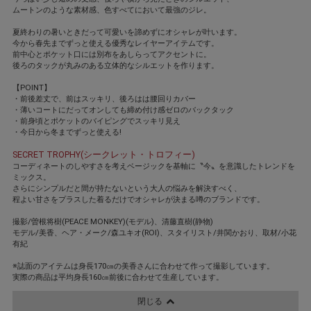
ムートンのような素材感、色すべてにおいて最強のジレ。
夏終わりの暑いときだって可愛いを諦めずにオシャレが叶います。
今から春先までずっと使える優秀なレイヤーアイテムです。
前中心とポケット口には別布をあしらってアクセントに。
後ろのタックが丸みのある立体的なシルエットを作ります。
【POINT】
・前後差丈で、前はスッキリ、後ろはは腰回りカバー
・薄いコートにだってオンしても締め付け感ゼロのバックタック
・前身頃とポケットのバイピングでスッキリ見え
・今日から冬までずっと使える!
SECRET TROPHY(シークレット・トロフィー)
コーディネートのしやすさを考えベージックを基軸に〝今〟を意識したトレンドを
ミックス。
さらにシンプルだと間が持たないという大人の悩みを解決すべく、
程よい甘さをプラスした着るだけでオシャレが決まる噂のブランドです。
撮影/曽根将樹(PEACE MONKEY)(モデル)、清藤直樹(静物)
モデル/美香、ヘア・メーク/森ユキオ(ROI)、スタイリスト/井関かおり、取材/小花
有紀
※誌面のアイテムは身長170㎝の美香さんに合わせて作って撮影しています。
実際の商品は平均身長160㎝前後に合わせて生産しています。
閉じる