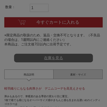
t
i
数量：
n
g
今すぐカートに入れる
※限定商品の取扱のため、返品・交換不可となります。（不良品
の場合は、1週間以内にご連絡ください）
本商品は、ご注文後7日以内に出荷予定です。
在庫を見る
商品説明
素材・サイズ
軽羽織りにもなる肉厚さが デニムコーデを高見えさせる
厚みもあるので、寒暖差のある季節の変わり目に重宝。
1枚で着ても様になるオーバーサイズ感やきちんと感も生まれる濃いめのインディ
ゴカラーは