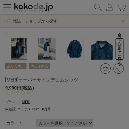
雑誌・ショップから探す
全
て
の
画
像
を
見
る
残りわずか
コラボ商品
[MERI]オーバーサイズデニムシャツ
9,990円(税込)
0.
0
s
ブランド:
MERI
t
掲載誌: コラボSTORY 10月号
a
r
r
カラー：
a