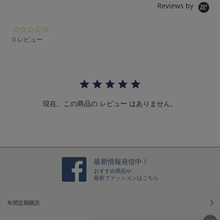
Reviews by
0.
0
0 レビュー
s
t
a
r
r
a
t
現在、この商品の レビュー はありません。
i
n
g
最新情報発信中！
おすすめ商品や
最新ファッションはこちら
年間定期購読