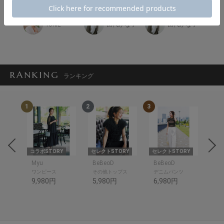
かな子
YUKIE
田代かな子
田代かな子
RANKING
ランキング
1
2
3
4
om
コラボSTORY
セレクトSTORY
セレクトSTORY
コラ
om
Myu
BeBeoD
BeBeoD
SP
ワンピース
その他トップス
デニムパンツ
シャ
9,980円
5,980円
6,980円
10