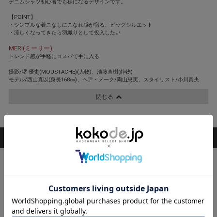
デニムシャツ初心者でも様になるデザインです。
【POINT】
・シンプルな着こなしにこなれ感が宿る、ビッグシルエット
・涼しくなってきたら羽織りとして投入したい
MERI(ミーリー)
トレンド感が手軽にコスパで手に入る
撮影/堺 優史(MOUSTACHE)(人物)、清藤直樹(静物)
モデル/西山真以(身長168㎝)、ヘア・メーク/陶山恵実、スタイリスト/小川真央
閉じる
STAFF COORDINATE
スタッフ着用コーデ