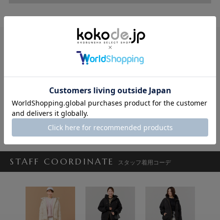
VERY STORE
VERY STORE
VERY STORE
ALEGRE
ALEGRE
ALEGRE
19,800円
16,500円
16,500円
9,900円
8,250円
SOLD OUT!
SOLD OUT!
SOLD OUT!
STAFF COORDINATE
スタッフ着用コーデ