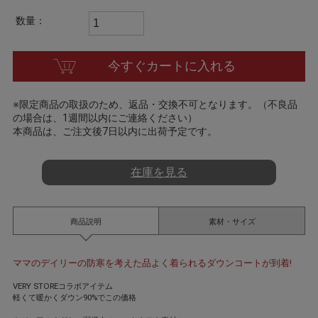
t
i
数量：
n
g
今すぐカートに入れる
※限定商品の取扱のため、返品・交換不可となります。（不良品
の場合は、1週間以内にご連絡ください）
本商品は、ご注文後7日以内に出荷予定です。
在庫を見る
商品説明
素材・サイズ
ママのデイリーの防寒を考えた品よく着られるダウンコートが到着!
VERY STOREコラボアイテム
軽くて暖かくダウン90%でこの価格