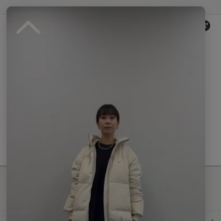
Reviews by
0.
0
0 レビュー
s
t
a
r
r
a
t
現在、この商品の レビュー はありません。
i
n
g
最新情報発信中！
おすすめ商品や
最新ファッションはこちら