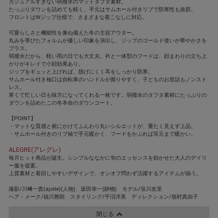
カジュアルすぎない弱撥水のマットタフタ素材。
たっぷりダウンを詰めても軽く、手元はサムホール付きリブで防寒性も抜群。
フロントはWジップ仕様で、さまざまな着こなしに対応。
可愛らしさと機能性を兼ね備えた冬の主役アウター。
丸みを帯びたフォルムが優しい印象を演出し、ジップのゴールド使いが華やかさを
プラス。
弱撥水だから、軽い雨の日でも大丈夫。衿と一体型のフードは、顔まわりの立ち上
がりがキレイで小顔効果あり。
ジップをギュッと上げれば、脱げにくく耳をしっかり防寒。
サムホール付き袖口は自転車のハンドルが握りやすく、子どものお世話もノンスト
レス。
寒くて忙しい日も味方になってくれる一枚です。弱撥水のタフタ素材にたっぷりの
ダウンを詰めたこの冬本命のダウンコート。
【POINT】
・マットな質感と裾にかけてふんわり丸いシルエットが、重たく見えず上品。
・サムホール付きのリブ袖で手元暖かく、フードをかぶれば耳元まで暖かい。
ALEGRE(アレグレ)
毎月ヒット商品が誕生。シンプルななかに旬のエッセンスを効かせた大人のデイリ
ー服を提案。
上質素材と着回しやすいデザインで、オンオフ問わず活躍するアイテムが揃う。
撮影/川﨑一貴(ajoite)(人物)、坂田幸一(静物) モデル/笹川友里
ヘア・メーク/福川雅顕 スタイリング/平沼洋美 ディレクション/嶺村真由子
閉じる