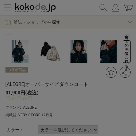
雑誌・ショップから探す
全
て
の
画
像
を
見
る
コラボ商品
[ALEGRE]オーバーサイズダウンコート
31,900円(税込)
0.
0
s
ブランド:
ALEGRE
t
掲載誌: VERY STORE 12月号
a
r
r
カラー：
a