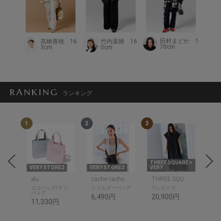
田村まどか 1
髙橋香穂 16
竹内菜摘 16
70cm
3cm
0cm
RANKING
ランキング
1
2
3
4
THREE SQUARE ×
E2
VERY STORE2
VERY STORE2
VERY
VER
elu
cache cache
THREE SQUARE
eld
プス
エコバッグ/サブ
ショルダーバッグ
ワンピース
セ
バッグ
6,490円
20,900円
23
11,330円