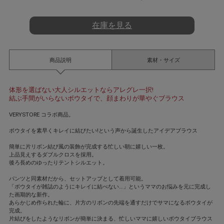
t
i
n
在庫を見る
g
商品説明
素材・サイズ
体形を選ばない大人シルエットならアレグレ一択!
結ぶ手間がいらないボウタイで、顔まわりが華やぐブラウス
VERYSTORE コラボ商品。
ボウタイを素早くキレイに結びたい!という声から誕生したアイデアブラウス
簡単に片リボン結び風の装飾が完成する忙しい朝に嬉しい一枚。
上品見えするダブルクロスを採用。
後ろ長めのゆったりテントシルエット。
パンツと同素材だから、セットアップとして着用可能。
「ボウタイが雑誌のようにキレイに結べない…」というママのお悩みを元に完成し
た画期的な新作。
あらかじめ作られた輪に、片方のリボンの先端を通すだけでサマになるボウタイが
完成。
片結びをしたようなリボンが簡単に決まる、忙しいママに嬉しいボウタイブラウス