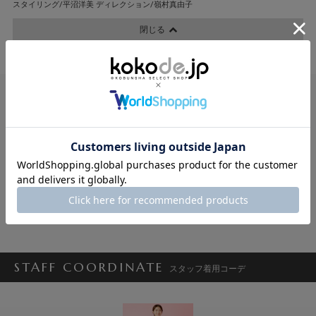
スタイリング/平沼洋美 ディレクション/嶺村真由子
閉じる
E
VERY STORE
VERY STORE
VERY STORE
VER
VERY STORE セレクション
VERY STORE セレクション
VERY STORE セレクション
ALEGRE
7,700円
18,700円
14,300円
1,
7,150円
SOLD OUT!
SOLD OUT!
STAFF COORDINATE
スタッフ着用コーデ