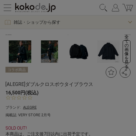
雑誌・ショップから探す
全
て
の
画
像
を
見
る
コラボ商品
[ALEGRE]ダブルクロスボウタイブラウス
16,500円(税込)
0.
0
s
ブランド:
ALEGRE
t
掲載誌: VERY STORE 2月号
a
r
r
SOLD OUT!
a
本商品は、ご注文後7日以内に出荷予定です。