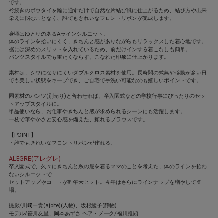
です。
衿続きのボウタイを輪に通すだけで自然な片結び風に仕上がるため、結び方や出来
栄えに悩むことなく、誰でもきれいなフロントリボンが完成します。
身頃はゆとりのあるAラインシルエット。
体のラインを拾いにくく、きちんと感がありながらもリラックスした着心地です。
裾には深めのスリットを入れているため、前だけインする着こなしも簡単。
パンツスタイルでも重たくならず、こなれた印象に仕上がります。
素材は、シワになりにくいダブルクロス素材を使用。長時間の式典や移動が多い日
でも美しい状態をキープでき、ご自宅で手洗い可能なのも嬉しいポイントです。
同素材のパンツ(別売り)と合わせれば、卒入園式などの学校行事にぴったりのセッ
トアップスタイルに。
単品使いなら、お仕事やきちんと感が求められるシーンにも活躍します。
一枚で華やかさと安心感を備えた、頼れるブラウスです。
【POINT】
・誰でもきれいなフロントリボンが作れる。
ALEGRE(アレグレ)
卒入園式で、久々にきちんと系の服を着るママのことを考えた、体のラインを拾わ
ないシルエットで
セットアップやコートが昨年大ヒット。今年はさらにラインナップを増やして登
場。
撮影/川﨑一貴(ajoite)(人物)、坂根綾子(静物)
モデル/笹川友里、岡本あずさ ヘア・メーク/福川雅顕