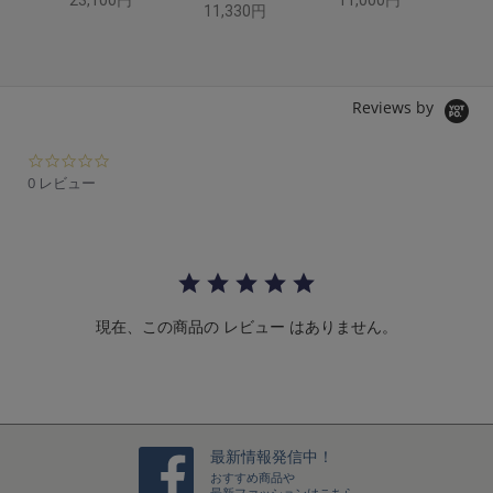
23,100円
11,000円
14
11,330円
Reviews by
0.
0
0 レビュー
s
t
a
r
r
a
t
現在、この商品の レビュー はありません。
i
n
g
最新情報発信中！
おすすめ商品や
最新ファッションはこちら