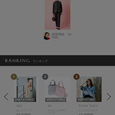
明賀琴絵 16
0cm
RANKING
ランキング
1
2
3
4
THR
E
VERY STORE2
VERY STORE2
VERY STORE
VER
eldo
elu
Emma Taylor
ットソ
セットアップ
エコバッグ/サブ
シャツ/ブラウス
シャ
バッグ