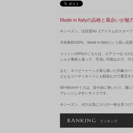
Made in Italyの品格と風合い
今シーズン、注目度No. 1アイテムのスカー
天然素材100%、Made in Italyという高い品質
コットン100%のこちらは、エアリーなつけ
シルク素材と違って、手洗い可能なので、汗
また、ネイビートーンが落ち着いた印象のペ
どんなコーディネートにも馴染むので重宝する
68×68cmサイズは、首や頭に巻いたり、腰
アレンジしやすいサイズです。
今シーズン、ぜひお気に入りの一枚を見つけて
RANKING
ランキング