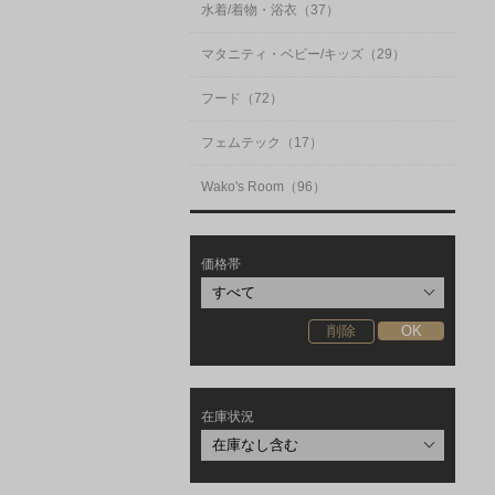
水着/着物・浴衣（37）
マタニティ・ベビー/キッズ（29）
フード（72）
フェムテック（17）
Wako's Room（96）
価格帯
在庫状況