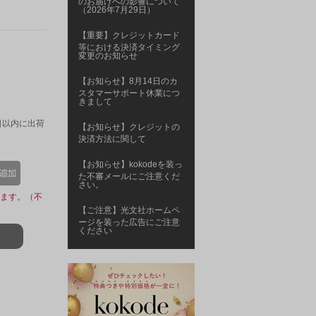
のお届けへの影響について
（2026年7月29日）
【重要】クレジットカード
等における決済タイミング
変更のお知らせ
【お知らせ】8月14日のカ
スタマーサポート休業につ
きまして
日以内に出荷
【お知らせ】クレジットの
決済方法に関して
【お知らせ】kokodeを装っ
た不審メールにご注意くだ
さい。
ます。（不
【ご注意】光文社ホームペ
ージを装った広告にご注意
ください