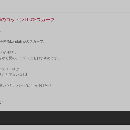
が魅力のコットン100%スカーフ
フ。
を誇るLa platinoのスカーフ。
心地が魅力。
をかく夏のシーズンにもおすすめです。
イズリー柄は
こと間違いなし!
に巻いたり、バッグに引っ掛けたり
!