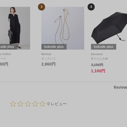
3
4
ode plus
kokode plus
kokode plus
e Collier
Nei/nor
because
ピース
ネックレス
折りたたみ傘
300円
2,860円
3,190円
1,100円
Review
0.
0 レビュー
0
s
t
a
r