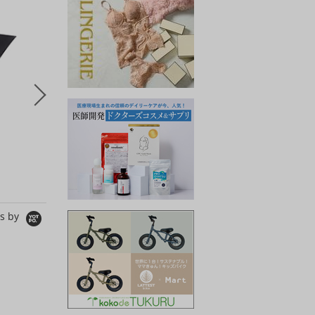
5
6
7
kokode plus
kokode plus
kokode
ACUTA
Dignite Collier
Limue
シャツ/ブラウス
ジャケット
シャツ/ブ
14,300円
18,700円
10,780円
10,010円
14,025円
7,546円
s by