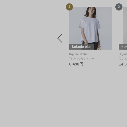
12
1
2
kokode plus
kokode plus
kok
Limue
Dignite Collier
Dignit
デニムパンツ
Tシャツ/カットソー
ワン
6,490円
14,
15,950円
11,165円