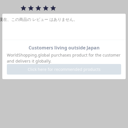
r
a
t
i
現在、この商品の レビュー はありません。
n
g