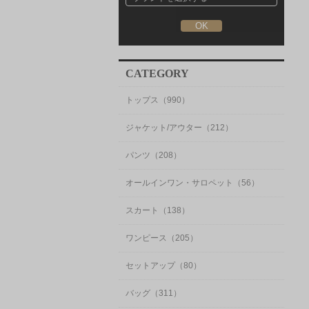
CATEGORY
トップス（990）
ジャケット/アウター（212）
パンツ（208）
オールインワン・サロペット（56）
スカート（138）
ワンピース（205）
セットアップ（80）
バッグ（311）