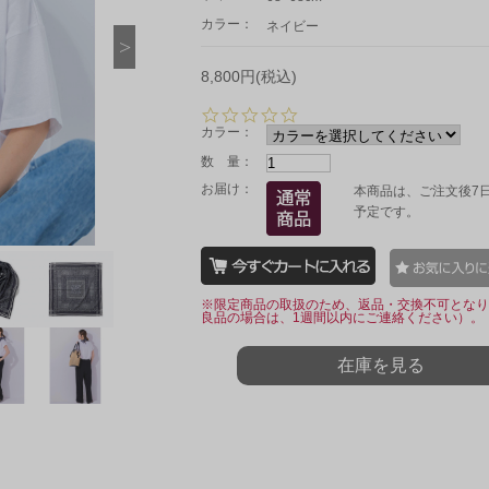
カラー：
ネイビー
8,800円(税込)
0.
0
カラー：
s
数 量：
t
a
お届け：
本商品は、ご注文後7
r
予定です。
r
a
t
i
n
※限定商品の取扱のため、返品・交換不可となり
g
良品の場合は、1週間以内にご連絡ください）。
在庫を見る