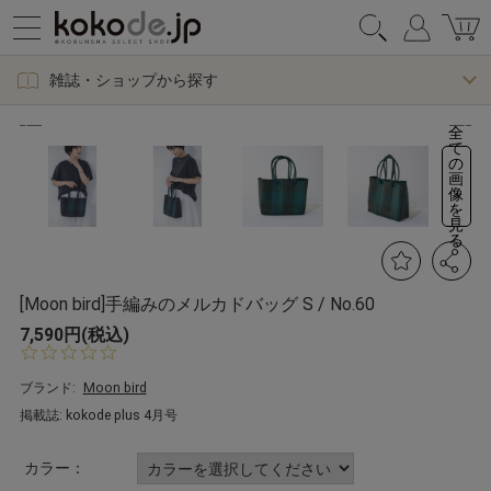
雑誌・ショップから探す
全
て
の
画
像
を
見
る
[Moon bird]手編みのメルカドバッグ S / No.60
7,590円(税込)
0.
0
s
ブランド:
Moon bird
t
掲載誌: kokode plus 4月号
a
r
r
カラー：
a