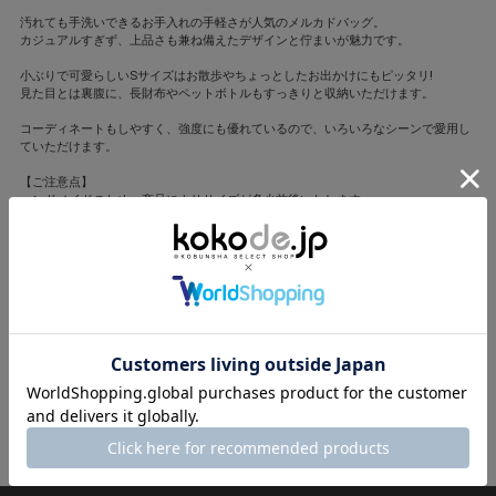
汚れても手洗いできるお手入れの手軽さが人気のメルカドバッグ。
カジュアルすぎず、上品さも兼ね備えたデザインと佇まいが魅力です。
小ぶりで可愛らしいSサイズはお散歩やちょっとしたお出かけにもピッタリ!
見た目とは裏腹に、長財布やペットボトルもすっきりと収納いただけます。
コーディネートもしやすく、強度にも優れているので、いろいろなシーンで愛用し
ていただけます。
【ご注意点】
ハンドメイドのため、商品によりサイズが多少前後いたします。
柄の大きさやカラーの配置なども若干異なる場合がございますが、こちらは製品上
の特性としてご理解ください。
【お取り扱い方法について】
水洗いが可能ですが、温水のご利用は型崩れの原因となりますのでお控えくださ
い。
また、火の近くに置くと、焦げたり燃えたりする可能性がございますので、ご注意
ください。
編み上げた紐の末端部分が鋭利になる場合がございますので、お取り扱いには十分
ご注意ください。
閉じる