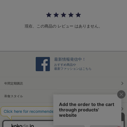
a
r
r
a
t
現在、この商品の レビュー はありません。
i
n
g
最新情報発信中！
おすすめ商品や
最新ファッションはこちら
年間定期購読
和食スタイル
光文社70周年アニバーサリー
本屋さんへ行こう！キャンペーン