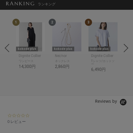
RANKING
ランキング
1
2
3
4
kokode plus
kokode plus
kokode plus
kok
Dignite Collier
Nei/nor
Dignite Collier
be
ワンピース
ネックレス
Tシャツ/カットソ
折
ー
14,300円
2,860円
3,
6,490円
1,
Reviews by
0.
0
0 レビュー
s
t