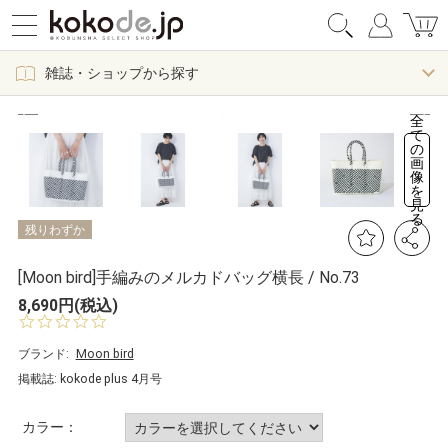
雑誌・ショップから探す
全
て
の
画
像
を
見
る
残りわずか
[Moon bird]手編みのメルカドバッグ横長 / No.73
8,690円(税込)
0.
0
s
ブランド:
Moon bird
t
掲載誌: kokode plus 4月号
a
r
r
カラー：
a