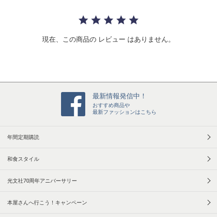
r
r
a
t
現在、この商品の レビュー はありません。
i
n
g
最新情報発信中！
おすすめ商品や
最新ファッションはこちら
年間定期購読
和食スタイル
光文社70周年アニバーサリー
本屋さんへ行こう！キャンペーン