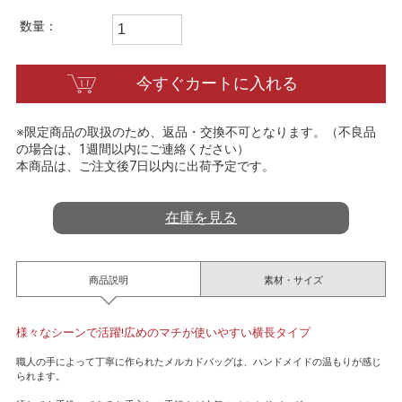
t
i
数量：
n
g
今すぐカートに入れる
※限定商品の取扱のため、返品・交換不可となります。（不良品
の場合は、1週間以内にご連絡ください）
本商品は、ご注文後7日以内に出荷予定です。
在庫を見る
商品説明
素材・サイズ
様々なシーンで活躍!広めのマチが使いやすい横長タイプ
職人の手によって丁寧に作られたメルカドバッグは、ハンドメイドの温もりが感じ
られます。