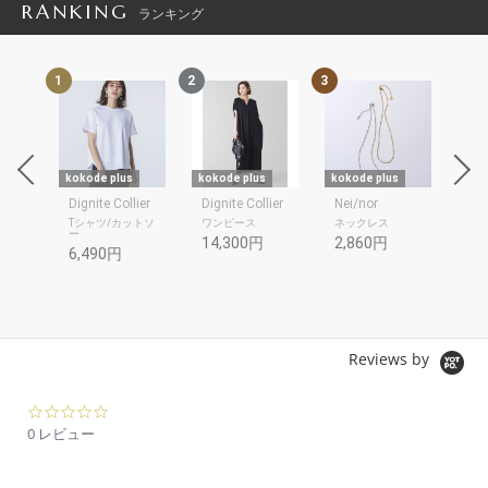
RANKING
ランキング
1
2
3
4
kokode plus
kokode plus
kokode plus
kok
Dignite Collier
Dignite Collier
Nei/nor
be
ツ
Tシャツ/カットソ
ワンピース
ネックレス
折
ー
14,300円
2,860円
3,
6,490円
1,
Reviews by
0.
0
0 レビュー
s
t
a