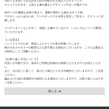
汚れても手洗いできるお手入れの手軽さが人気のメルカドバッグ。
カジュアルすぎず、上品さも兼ね備えたデザインと佇まいが魅力です。
A4サイズの書類も余裕で収まり、通勤や通学にも頼れるサイズ感。
マチがしっかりあるため、ランチボックスや水筒も安定して収まり、デイリーに活
躍します。
コーディネートもしやすく、強度にも優れているので、いろいろなシーンで愛用し
ていただけます。
【ご注意点】
ハンドメイドのため、商品によりサイズが多少前後いたします。
柄の大きさやカラーの配置なども若干異なる場合がございますが、こちらは製品上
の特性としてご理解ください。
【お取り扱い方法について】
水洗いが可能ですが、温水のご利用は型崩れの原因となりますのでお控えくださ
い。
また、火の近くに置くと、焦げたり燃えたりする可能性がございますので、ご注意
ください。
編み上げた紐の末端部分が鋭利になる場合がございますので、お取り扱いには十分
ご注意ください。
閉じる