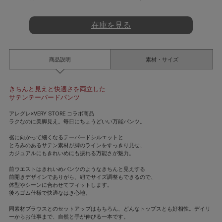
t
i
n
在庫を見る
g
商品説明
素材・サイズ
きちんと見えと快適さを両立した
サテンテーパードパンツ
アレグレ×VERY STORE コラボ商品
ラクなのに美脚見え。毎日にちょうどいい万能パンツ。
裾に向かって細くなるテーパードシルエットと
とろみのあるサテン素材が脚のラインをすっきり見せ、
カジュアルにもきれいめにも振れる万能さが魅力。
前ウエストはきれいめパンツのようなきちんと見えする
前開きデザインでありがら、紐でサイズ調整もできるので、
体型やシーンに合わせてフィットします。
後ろゴム仕様で快適なはき心地。
同素材ブラウスとのセットアップはもちろん、どんなトップスとも好相性。デイリ
ーからお仕事まで、自然と手が伸びる一本です。