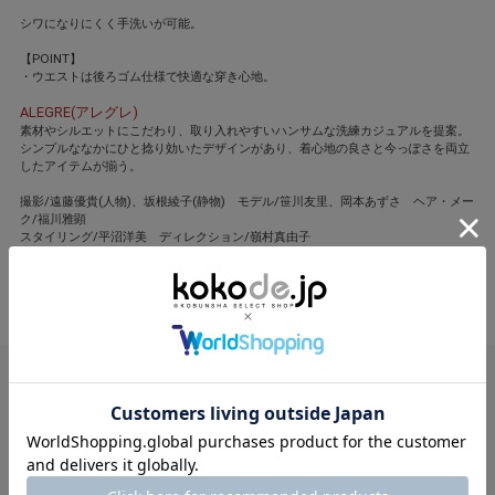
シワになりにくく手洗いが可能。
【POINT】
・ウエストは後ろゴム仕様で快適な穿き心地。
ALEGRE(アレグレ)
素材やシルエットにこだわり、取り入れやすいハンサムな洗練カジュアルを提案。
シンプルななかにひと捻り効いたデザインがあり、着心地の良さと今っぽさを両立
したアイテムが揃う。
撮影/遠藤優貴(人物)、坂根綾子(静物) モデル/笹川友里、岡本あずさ ヘア・メー
ク/福川雅顕
スタイリング/平沼洋美 ディレクション/嶺村真由子
閉じる
VERY STORE
VERY STORE
VERY STORE
ALEGRE
ALEGRE
nissen