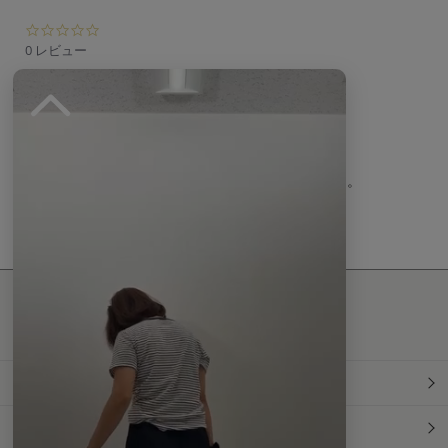
0.
0
0 レビュー
s
t
a
r
r
a
t
現在、この商品の レビュー はありません。
i
n
g
最新情報発信中！
おすすめ商品や
最新ファッションはこちら
年間定期購読
和食スタイル