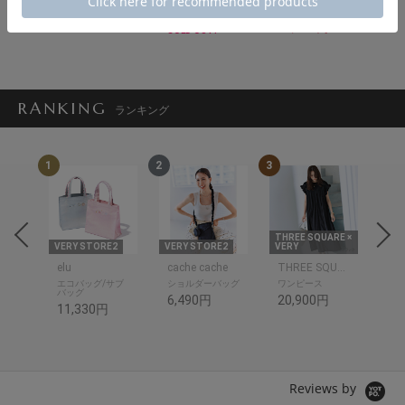
16,500円
24,200円
19,800円
13,860円
SOLD OUT!
RANKING
ランキング
1
2
3
4
THREE SQUARE ×
E2
VERY STORE2
VERY STORE2
VERY
VER
elu
cache cache
THREE SQUARE
eld
プス
エコバッグ/サブ
ショルダーバッグ
ワンピース
セ
バッグ
6,490円
20,900円
23
11,330円
Reviews by