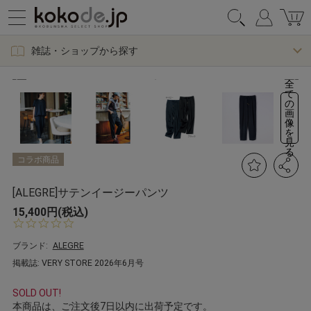
雑誌・ショップから探す
全
て
の
画
像
を
見
る
コラボ商品
[ALEGRE]サテンイージーパンツ
15,400円(税込)
0.
0
s
ブランド:
ALEGRE
t
掲載誌: VERY STORE 2026年6月号
a
r
r
SOLD OUT!
a
本商品は、ご注文後7日以内に出荷予定です。