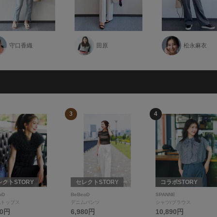
守口香織
田原
松永麻衣
3
4
レクトSTORY
セレクトSTORY
コラボSTORY
oD
BeBeoD
SPANNE
他トップス
デニムパンツ
シャツ/ブラウス
80円
6,980円
10,890円