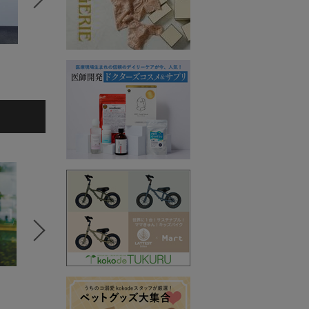
Ayame （吉原 紋
田代かな子
子）
5
6
7
セレクトSTORY
コラボSTORY
コラボS
BeBeoD
MERI
SPANNE
シャツ/ブラウス
ワンピース
Tシャツ/
5,980円
8,990円
11,000