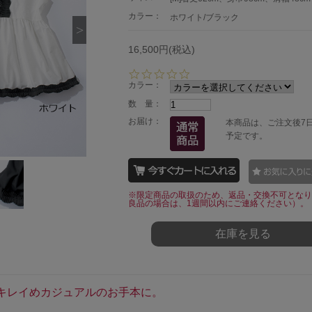
カラー：
ホワイト/ブラック
16,500円(税込)
0.
0
カラー：
s
数 量：
t
a
お届け：
本商品は、ご注文後7
r
予定です。
r
a
t
i
n
※限定商品の取扱のため、返品・交換不可となり
g
良品の場合は、1週間以内にご連絡ください）。
在庫を見る
キレイめカジュアルのお手本に。