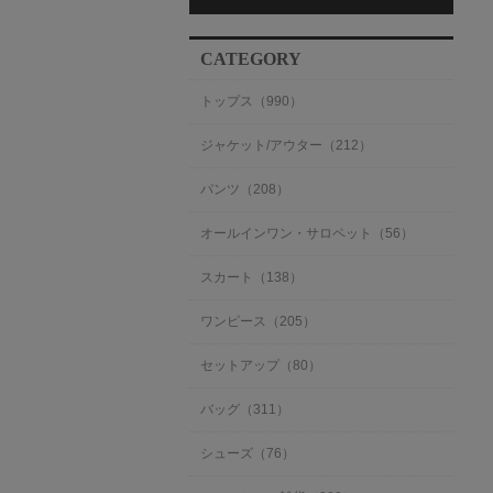
CATEGORY
トップス（990）
ジャケット/アウター（212）
パンツ（208）
オールインワン・サロペット（56）
スカート（138）
ワンピース（205）
セットアップ（80）
バッグ（311）
シューズ（76）