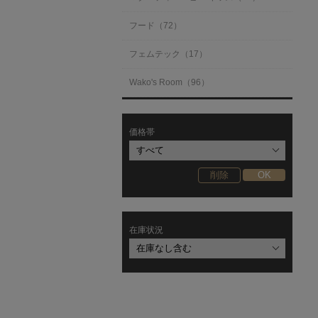
フード（72）
フェムテック（17）
Wako's Room（96）
価格帯
在庫状況