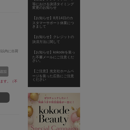
等における決済タイミング
変更のお知らせ
【お知らせ】8月14日のカ
スタマーサポート休業につ
きまして
【お知らせ】クレジットの
決済方法に関して
日以内に出荷
【お知らせ】kokodeを装っ
た不審メールにご注意くだ
さい。
【ご注意】光文社ホームペ
ージを装った広告にご注意
ください
ます。（不