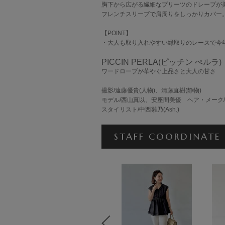
胸下から広がる繊細なプリーツのドレープが
フレンチスリーブで肩周りをしっかりカバー
【POINT】
・大人も取り入れやすい縁取りのレースで今
PICCIN PERLA(ピッチン ぺルラ)
ワードローブが華やぐ上品さと大人の甘さ
撮影/遠藤優貴(人物)、清藤直樹(静物)
モデル/西山真以、安座間美優 ヘア・メーク
スタイリスト/中西雛乃(Ash.)
STAFF COORDINATE