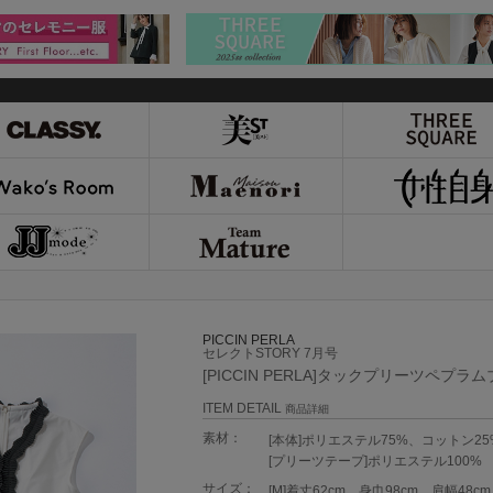
PICCIN PERLA
セレクトSTORY 7月号
[PICCIN PERLA]タックプリーツペプラ
ITEM DETAIL
商品詳細
素材：
[本体]ポリエステル75%、コットン25
[プリーツテープ]ポリエステル100%
サイズ：
[M]着丈62cm、身巾98cm、肩幅48cm