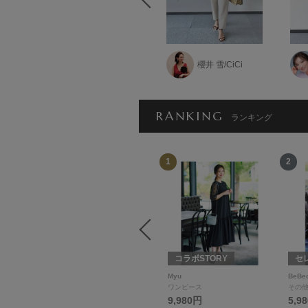
櫻井 雪/CiCi
naomi
RANKING
ランキング
12
1
2
Wako's Room
コラボSTORY
セ
Wako'sRoom
Myu
BeBe
食器
ワンピース
その
3,080円
9,980円
5,9