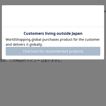
Review
0.
0 レビュー
0
s
t
a
r
r
a
t
i
現在、この商品の レビュー はありません。
n
g