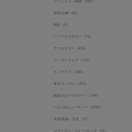
ファッション雑貨（380）
財布/小物（90）
時計（6）
ヘアアクセサリー（73）
アクセサリー（435）
アンダーウェア（155）
インテリア（268）
食器/キッチン（404）
雑貨/ホビー/スポーツ（294）
ヘルス&ビューティー（1058）
水着/着物・浴衣（37）
マタニティ・ベビー/キッズ（29）