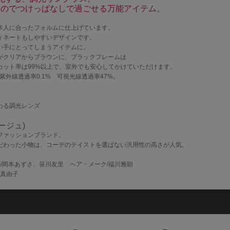
なのでつけっぱなしで過ごせる万能アイテム。
本人に合ったフォルムに仕上げています。
ィネートもしやすいデザインです。
い手にとってしまうアイテムに。
がクリアからブラウンに、ブラックフレームは
カット率は99%以上で、室外でも安心してかけていただけます。
外線透過率0.1% 可視光線透過率47%。
わる調光レンズ
ルージュ)
ファッションブランド。
だわった小物は、コーデのテイストを選ばない汎用性の高さが人気。
デル/岡本あずさ、笹川友里 ヘア・メーク/福川雅顕
村真由子