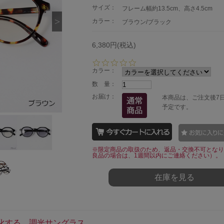
サイズ：
フレーム幅約13.5cm、高さ4.5cm
カラー：
ブラウン/ブラック
6,380円(税込)
0.
0
カラー：
s
数 量：
t
a
お届け：
本商品は、ご注文後7
r
予定です。
r
a
t
i
n
※限定商品の取扱のため、返品・交換不可となり
g
良品の場合は、1週間以内にご連絡ください）。
在庫を見る
化する、調光サングラス。