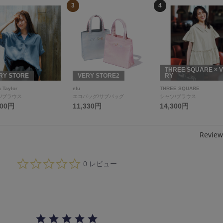
3
4
THREE SQUARE × 
RY STORE
VERY STORE2
RY
 Taylor
elu
THREE SQUARE
/ブラウス
エコバッグ/サブバッグ
シャツ/ブラウス
000円
11,330円
14,300円
Review
0.
0 レビュー
0
s
t
a
r
r
a