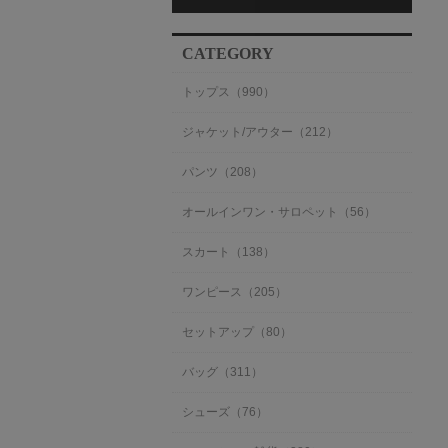
CATEGORY
トップス（990）
ジャケット/アウター（212）
パンツ（208）
オールインワン・サロペット（56）
スカート（138）
ワンピース（205）
セットアップ（80）
バッグ（311）
シューズ（76）