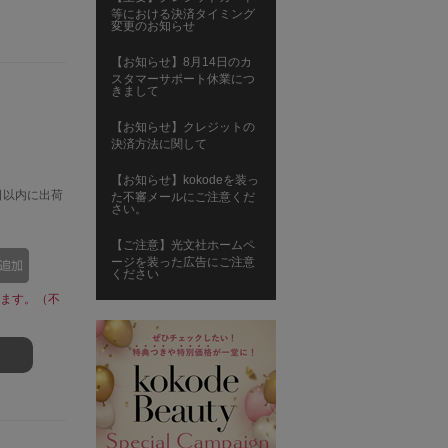
等における決済タイミング
変更のお知らせ
【お知らせ】8月14日のカ
スタマーサポート休業につ
きまして
【お知らせ】クレジットの
決済方法に関して
【お知らせ】kokodeを装っ
日以内に出荷
た不審メールにご注意くだ
さい。
【ご注意】光文社ホームペ
ージを装った広告にご注意
ください
ます。（不