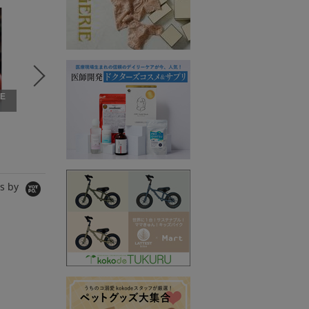
5
6
7
VE
THREE SQUARE × VE
RY
VERY STORE2
VERY 
THREE SQUARE
cache cache
cache ca
ワンピース
ショルダーバッグ
トートバッ
20,900円
6,490円
8,800円
s by