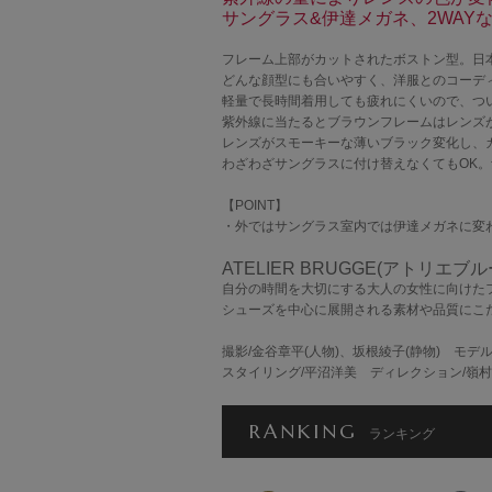
サングラス&伊達メガネ、2WAY
フレーム上部がカットされたボストン型。日
どんな顔型にも合いやすく、洋服とのコーデ
軽量で長時間着用しても疲れにくいので、つ
紫外線に当たるとブラウンフレームはレンズ
レンズがスモーキーな薄いブラック変化し、
わざわざサングラスに付け替えなくてもOK。紫
【POINT】
・外ではサングラス室内では伊達メガネに変
ATELIER BRUGGE(アトリエブ
自分の時間を大切にする大人の女性に向けた
シューズを中心に展開される素材や品質にこ
撮影/金谷章平(人物)、坂根綾子(静物) モ
スタイリング/平沼洋美 ディレクション/嶺
RANKING
ランキング