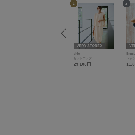
12
1
2
× VE
VERY STORE
VERY STORE2
VE
ALEGRE
eldo
Emma
Tシャツ/カットソー
セットアップ
シャツ
11,000円
23,100円
11,