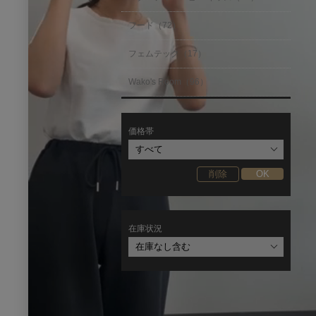
フード（72）
フェムテック（17）
Wako's Room（96）
価格帯
在庫状況