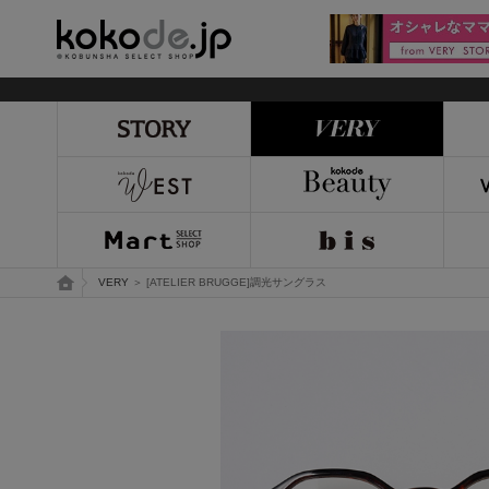
kokode.jp
トップページ
VERY
＞ [ATELIER BRUGGE]調光サングラス