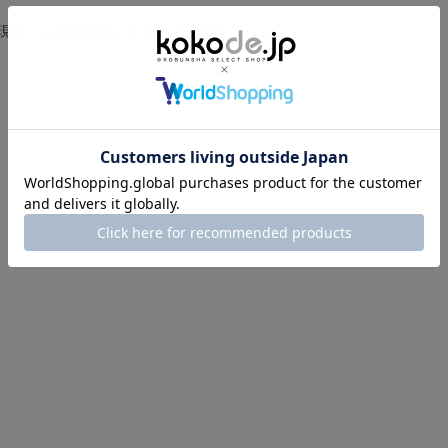
t
i
現在、この商品の レビュー はありません。
n
g