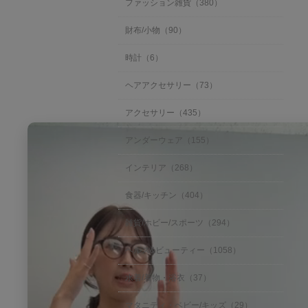
ファッション雑貨（380）
財布/小物（90）
時計（6）
ヘアアクセサリー（73）
アクセサリー（435）
アンダーウェア（155）
インテリア（268）
食器/キッチン（404）
雑貨/ホビー/スポーツ（294）
ヘルス&ビューティー（1058）
水着/着物・浴衣（37）
マタニティ・ベビー/キッズ（29）