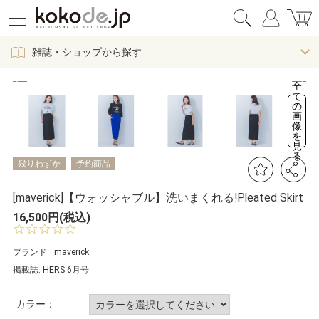
雑誌・ショップから探す
全
て
の
画
像
を
見
る
残りわずか
予約商品
[maverick]【ウォッシャブル】洗いまくれる!Pleated Skirt
16,500円(税込)
0.
0
s
ブランド:
maverick
t
掲載誌: HERS 6月号
a
r
r
カラー：
a