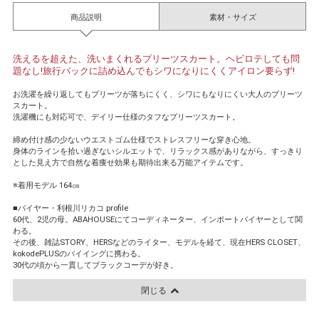
商品説明
素材・サイズ
洗えるを超えた、洗いまくれるプリーツスカート。ヘビロテしても問
題なし!旅行バックに詰め込んでもシワになりにくくアイロン要らず!
お洗濯を繰り返してもプリーツが落ちにくく、シワにもなりにくい大人のプリーツ
スカート。
洗濯機にも対応可で、デイリー仕様のタフなプリーツスカート。
締め付け感の少ないウエストゴム仕様でストレスフリーな穿き心地。
身体のラインを拾い過ぎないシルエットで、リラックス感がありながら、すっきり
とした見え方で自然な着痩せ効果も期待出来る万能アイテムです。
※着用モデル 164㎝
■バイヤー・利根川リカコ profile
60代、2児の母。ABAHOUSEにてコーディネーター、インポートバイヤーとして関
わる。
その後、雑誌STORY、HERSなどのライター、モデルを経て、現在HERS CLOSET、
kokodePLUSのバイイングに携わる。
30代の頃から一貫してブラックコーデが好き。
閉じる