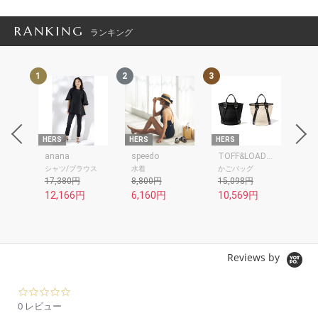
RANKING
ランキング
1
2
3
4
HERS
HERS
HERS
HER
anana
speedo
TOFF&LOADSTONE
ET
シャツ/ブラウス
水着
かごバッグ
サ
17,380円
8,800円
15,098円
18
12,166円
6,160円
10,569円
13
Reviews by
0.
0
0 レビュー
s