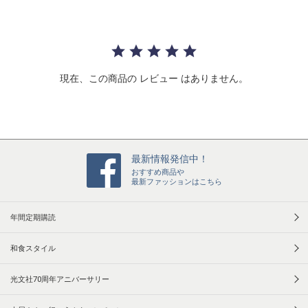
t
a
r
r
a
t
現在、この商品の レビュー はありません。
i
n
g
最新情報発信中！
おすすめ商品や
最新ファッションはこちら
年間定期購読
和食スタイル
光文社70周年アニバーサリー