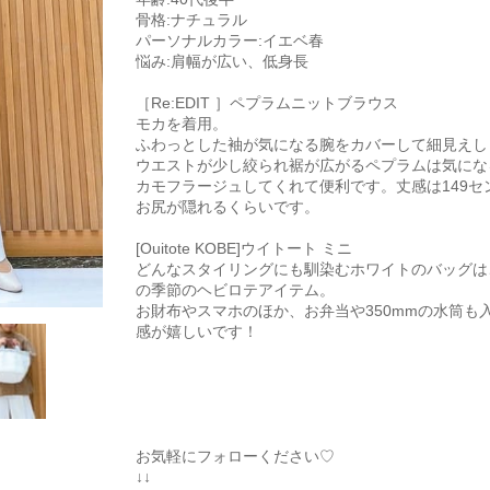
骨格:ナチュラル
パーソナルカラー:イエベ春
悩み:肩幅が広い、低身長
［Re:EDIT ］ペプラムニットブラウス
モカを着用。
ふわっとした袖が気になる腕をカバーして細見えし
ウエストが少し絞られ裾が広がるペプラムは気にな
カモフラージュしてくれて便利です。丈感は149セ
お尻が隠れるくらいです。
[Ouitote KOBE]ウイトート ミニ
どんなスタイリングにも馴染むホワイトのバッグは
の季節のヘビロテアイテム。
お財布やスマホのほか、お弁当や350mmの水筒も
感が嬉しいです！
お気軽にフォローください♡
↓↓