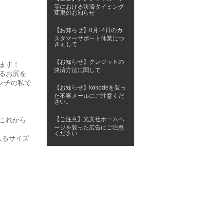
等における決済タイミング
変更のお知らせ
【お知らせ】8月14日のカ
スタマーサポート休業につ
きまして
【お知らせ】クレジットの
ます！
決済方法に関して
るお尻を
ンチの私で
【お知らせ】kokodeを装っ
た不審メールにご注意くだ
さい。
これから
【ご注意】光文社ホームペ
ージを装った広告にご注意
ください
入るサイズ