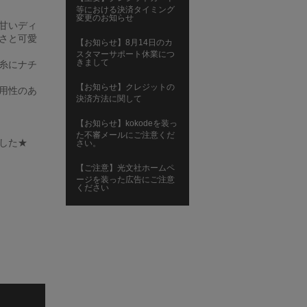
等における決済タイミング
変更のお知らせ
甘いディ
さと可愛
【お知らせ】8月14日のカ
スタマーサポート休業につ
きまして
糸にナチ
【お知らせ】クレジットの
用性のあ
決済方法に関して
【お知らせ】kokodeを装っ
た不審メールにご注意くだ
した★
さい。
【ご注意】光文社ホームペ
ージを装った広告にご注意
ください