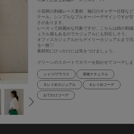
小花柄の刺繍レース素材、袖口のギャザー仕様など
テール。シンプルなプルオーバーデザインですが甘
さがあります。
レースって綺麗めな印象ですが、こちらは綿の刺繍
ュラル感もあるのでカジュアルにも対応しそう。
オフィスカジュアルからデイリーカジュアルまで汎
る一枚♡
素材的にひっかけには気をつけましょう。
グリーンのスカートでカラーを効かせてコーデしま
シャツ/ブラウス
骨格ナチュラル
キレイめカジュアル
キレイめコーデ
おでかけコーデ