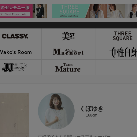
くぼゆき
168cm
可憐で乙女な刺繍レースプルオーバー