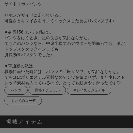
サイドリボンパンツ
リボンがサイドに走っている…
可愛さとキレイさをうまくミックスした技ありパンツです♪
⚫︎身長156センチの私は…
パンツをはくとき、足の長さが気になりがち。
でもこのパンツなら、中途半端丈のアウターを羽織っても、まだ
トップスをタックインしても
脚長効果バツグンでした♪
⚫︎車通勤の私は…
職場に着いた時には、パンツの「座りジワ」が気になりがち。
でもほぼポリエステル素材なのでシワを気にせず、また少しスト
レッチ素材も入っているので、とっても動きやすかったです♡
パンツ
骨格ナチュラル
キレイめカジュアル
キレイめコーデ
掲載アイテム