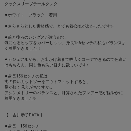
タックスリーブテールタンク
⚫︎ホワイト ブラック 着用
⚫︎さらさらとした素材感で、とても着心地がよかったです✨
⚫︎前と後ろのレングスが違うので、
気になるヒップをカバーしつつ、身長156センチの私もバランスよ
く着用できました！
⚫︎カジュアルから、お出かけ着まで幅広くコーデできるので色違い
はもちろん、同じ色も洗い替えに欲しいです♪
⚫︎身長156センチの私は
丈の長いカットソーをアウトフィットすると、
足が短く見えがちですが…
アシンメトリーのバランスと、計算されたフレアー感が軽やかに
着用できました✨
【 吉川恭子DATA 】
⚫︎身長 156センチ