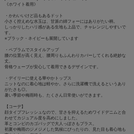
《ホワイト着用》
・かわいいけど品もあるドット
小さく控えめな水玉は、甘派の姉フォーにはありがたい柄。
しっかりしたハリ感がある生地も上品で、チャレンジしやすいで
す。
※ブラック・ネイビーも展開しています
・ペプラムでスタイルアップ
腰の位置が高く見え、腰周りもふんわりカバーしてくれる絶妙な
丈。
骨格ウェーブが安心して着用できるデザインです。
・デイリーに使える華やかトップス
ニットなのに着心地は軽やか。さらに洗濯機で洗えるというあり
がたさも◎。
暑い季節や梅雨時も、たくさん日常使いができます。
【コーデ】
顔タイプフレッシュなので、甘さを抑えるためワイドデニムと合
わせてカジュアル度を高めにしました。
革とコンビのカゴバッグで大人っぽさもプラス。
初夏や梅雨のジメジメした気候にぴったりの、見た目も着心地も