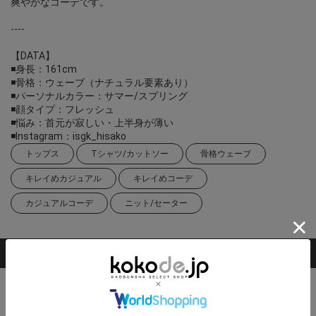
爽やかなコーデです。
----
【DATA】
◾️身長：161cm
◾️骨格：ウェーブ（ナチュラル要素あり）
◾️パーソナルカラー：サマー/スプリング
◾️顔タイプ：フレッシュ
◾️悩み：首元が寂しい・上半身が薄い
◾️Instagram：isgk_hisako
トップス
Tシャツ/カットソー
骨格ウェーブ
キレイめカジュアル
キレイめコーデ
カジュアルコーデ
ニット/セーター
掲載アイテム