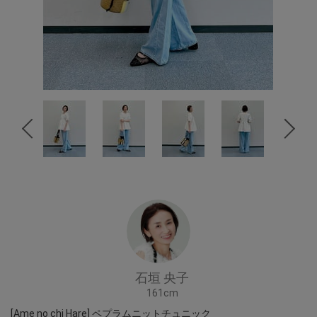
石垣 央子
161cm
[Ame no chi Hare] ペプラムニットチュニック