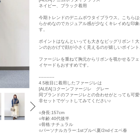
ネイビー、ブラック着用
今期トレンドのデニムボウタイブラウス。こちらは
らかめなのでカジュアル感が少なくキレイめな印象
す。
ポイントはなんといっても大きなビッグリボン！大
ンのおかげで顔が小さく見えるのが嬉しいポイント
ファージレを重ねて胸元からリボンを覗かせるフェ
イヤードもおすすめです。
----------
4.5枚目に着用したファージレは
[ALEA]コクーンファージレ グレー
同ブランドのファージレとの合わせがとっても可愛
非セットでゲットしてみてください♪
○身長:157cm
○年齢:40代後半
○骨格:ナチュラル
○パーソナルカラー:1stブルベ夏/2ndイエベ春