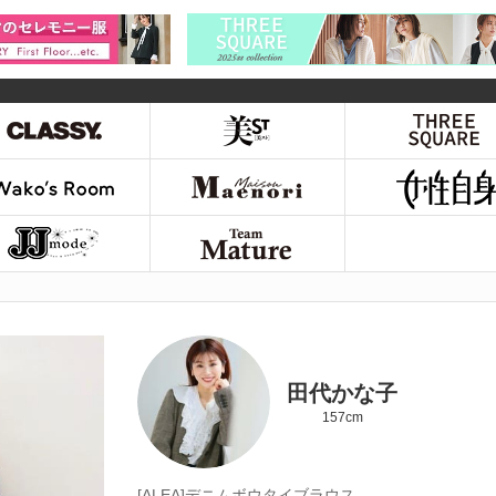
田代かな子
157cm
[ALEA]デニムボウタイブラウス