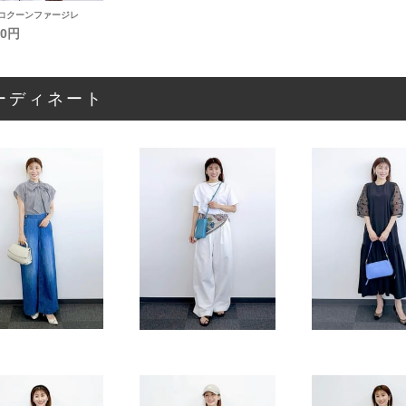
A]コクーンファージレ
00円
ーディネート