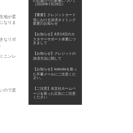
のお届けへの影響について
（2026年7月29日）
【重要】クレジットカード
生地が柔
等における決済タイミング
になりま
変更のお知らせ
【お知らせ】8月14日のカ
きなリボ
スタマーサポート休業につ
きまして
。
【お知らせ】クレジットの
ミニンレ
決済方法に関して
【お知らせ】kokodeを装っ
た不審メールにご注意くだ
さい。
【ご注意】光文社ホームペ
いので是
ージを装った広告にご注意
ください