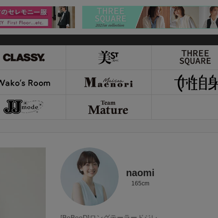
naomi
165cm
[BeBeoD]ロングテーラードジレ