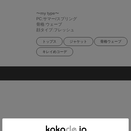
〜my type〜
PC:サマー/スプリング
骨格:ウェーブ
顔タイプ:フレッシュ
トップス
ジャケット
骨格ウェーブ
キレイめコーデ