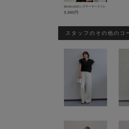
[BeBeoD]ロングテーラードジレ
5,980円
スタッフのその他のコ