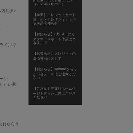
のお届けへの影響について
（2026年7月29日）
る万能アイ
【重要】クレジットカード
等における決済タイミング
変更のお知らせ
。
【お知らせ】8月14日のカ
スタマーサポート休業につ
きまして
ラインで
【お知らせ】クレジットの
決済方法に関して
【お知らせ】kokodeを装っ
た不審メールにご注意くだ
さい。
ーン
せたい週
【ご注意】光文社ホームペ
ージを装った広告にご注意
ください
なれたらう