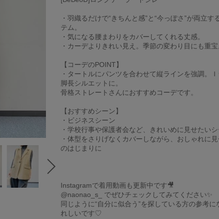
・羽織るだけで“きちんと感”と“今っぽさ”が両立す
テム。
・気になる腰まわりをカバーしてくれる丈感。
・カーデよりきれい見え。季節の変わり目にも重宝
【コーデのPOINT】
・タートルにパンツを合わせて縦ラインを強調。Ｉ
脚長シルエットに。
骨格ストレートさんにおすすめコーデです。
【おすすめシーン】
・ビジネスシーン
・学校行事や保護者会など、きれいめに見せたいシ
・体型をさりげなくカバーしながら、おしゃれに見
のはじまりに
Instagramで着用動画も更新中です🎥
@naonao_s_ でぜひチェックしてみてください✨
同じように“自分に似合う”を探している方の参考に
れしいです♡