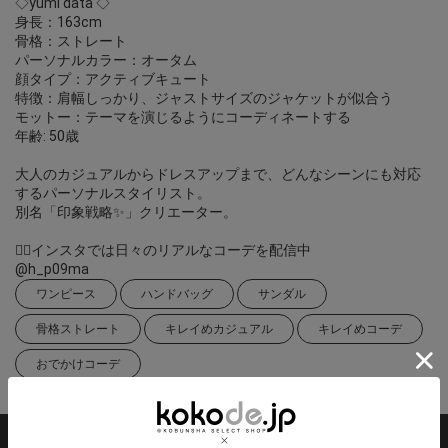
◇yumi data ◇
身長：163cm
骨格：ストレート
パーソナルカラー：オータム
顔タイプ：アクティブキュート
特徴：肩幅しっかり、ジャストサイズのジャケットが似合う
モットー：テーマを演じるようにコーディネートする
年齢: 50歳
大人のカジュアルからドレスアップまで、どんなシーンにも対応
するパーソナルスタイリスト。
別名「印象戦略✨」クリエーター。
❁⃘インスタでは日々のリアルなコーデを配信中
@h_p09ma
ワンピース
ハンドバッグ
サンダル
骨格ストレート
キレイめカジュアル
キレイめコーデ
おでかけコーデ
掲載アイテム