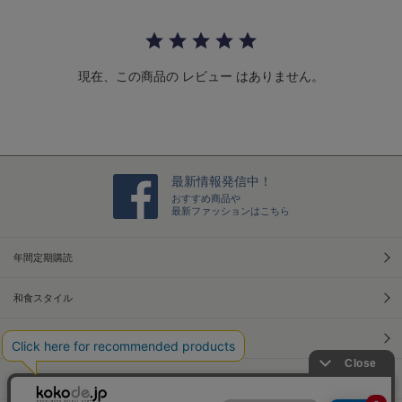
a
r
r
a
t
現在、この商品の レビュー はありません。
i
n
g
最新情報発信中！
おすすめ商品や
最新ファッションはこちら
年間定期購読
和食スタイル
光文社70周年アニバーサリー
本屋さんへ行こう！キャンペーン