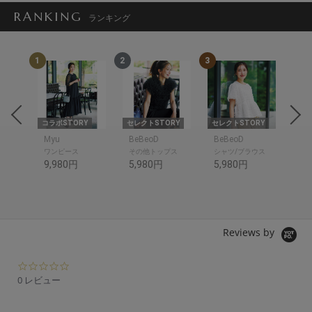
RANKING
ランキング
1
2
3
4
RY
コラボSTORY
セレクトSTORY
セレクトSTORY
セレ
Myu
BeBeoD
BeBeoD
Be
ワンピース
その他トップス
シャツ/ブラウス
デ
9,980円
5,980円
5,980円
6,
Reviews by
0.
0
0 レビュー
s
t