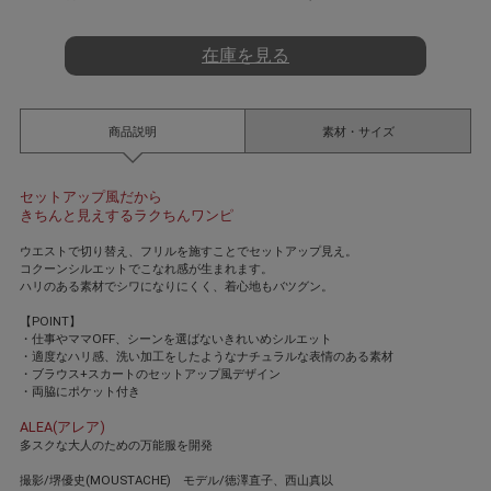
t
i
n
在庫を見る
g
商品説明
素材・サイズ
セットアップ風だから
きちんと見えするラクちんワンピ
ウエストで切り替え、フリルを施すことでセットアップ見え。
コクーンシルエットでこなれ感が生まれます。
ハリのある素材でシワになりにくく、着心地もバツグン。
【POINT】
・仕事やママOFF、シーンを選ばないきれいめシルエット
・適度なハリ感、洗い加工をしたようなナチュラルな表情のある素材
・ブラウス+スカートのセットアップ風デザイン
・両脇にポケット付き
ALEA(アレア)
多スクな大人のための万能服を開発
撮影/堺優史(MOUSTACHE) モデル/徳澤直子、西山真以