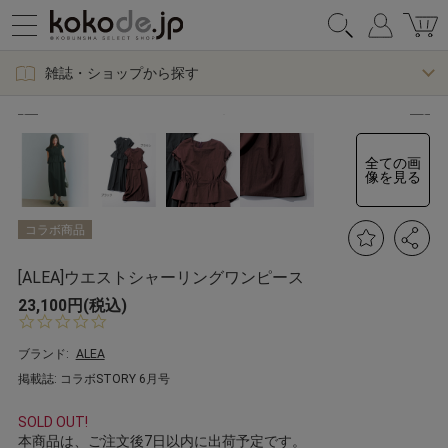
雑誌・ショップから探す
全ての画
像を見る
コラボ商品
[ALEA]ウエストシャーリングワンピース
23,100円(税込)
0.
0
s
ブランド:
ALEA
t
掲載誌: コラボSTORY 6月号
a
r
r
SOLD OUT!
a
本商品は、ご注文後7日以内に出荷予定です。