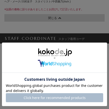
ヘア・メーク/川村友子 スタイリスト/中西雛乃(Ash.)
※誌面の価格に誤りがありましたことお詫びして訂正いたします。
閉じる
STAFF COORDINATE
スタッフ着用コーデ
守口香織
ゆみ
櫻井 雪/CiCi