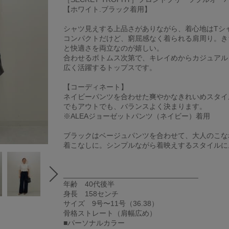
【ホワイト.ブラック着用】
シャツ見えする上品さがありながら、着心地はTシ
コンパクトだけど、窮屈感なく着られる肩周り。き
と快適さを両立なのが嬉しい。
合わせるボトムス次第で、キレイめからカジュアル
広く活躍するトップスです。
【コーディネート】
ネイビーパンツを合わせた爽やかなきれいめスタイ
でもアウトでも、バランスよく決まります。
※ALEAジョーゼットパンツ（ネイビー）着用
ブラックはベージュパンツを合わせて、大人のこな
着こなしに。シンプルながら着映えするスタイルに
_________________________________
年齢 40代後半
身長 158センチ
サイズ 9号〜11号（36.38）
骨格ストレート（肩幅広め）
■パーソナルカラー