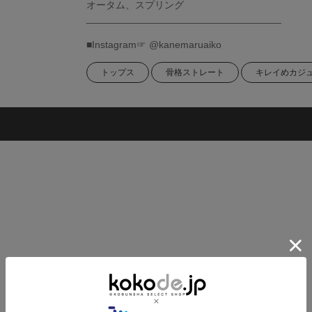
オータム、スプリング
___________________________________
■Instagram☞ @kanemaruaiko
トップス
骨格ストレート
キレイめカジ