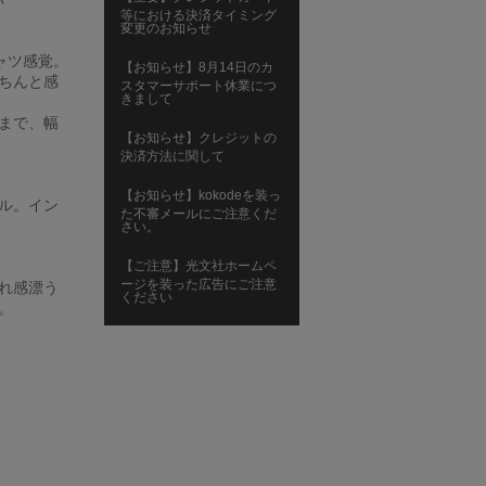
等における決済タイミング
変更のお知らせ
ャツ感覚。
【お知らせ】8月14日のカ
ちんと感
スタマーサポート休業につ
きまして
まで、幅
【お知らせ】クレジットの
決済方法に関して
【お知らせ】kokodeを装っ
ル。イン
た不審メールにご注意くだ
さい。
【ご注意】光文社ホームペ
ージを装った広告にご注意
れ感漂う
ください
。