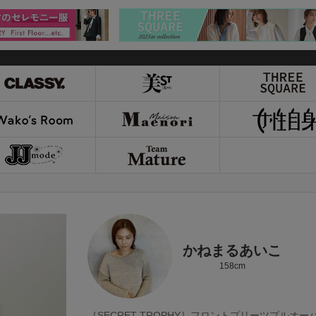
かねまるあいこ
158cm
［SECRET TROPHY］フロントプリーツプルオー