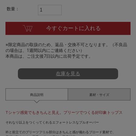
t
i
数量：
n
g
今すぐカートに入れる
※限定商品の取扱のため、返品・交換不可となります。（不良品
の場合は、1週間以内にご連絡ください）
本商品は、ご注文後7日以内に出荷予定です。
在庫を見る
商品説明
素材・サイズ
Tシャツ感覚でもきちんと見え。プリーツでつくる好印象トップス
それなり以上をつくってくれるエフォートレスなプルオーバー
衿と前立てのプリーツフリル部分はきちんと感が備わるブロード素材で、