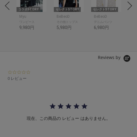
om
コラボSTORY
セレクトSTORY
セレクトSTORY
コラ
om
Myu
BeBeoD
BeBeoD
SP
ワンピース
その他トップス
デニムパンツ
シャ
9,980円
5,980円
6,980円
10
Reviews by
0.
0
0 レビュー
s
t
a
r
r
a
t
現在、この商品の レビュー はありません。
i
n
g