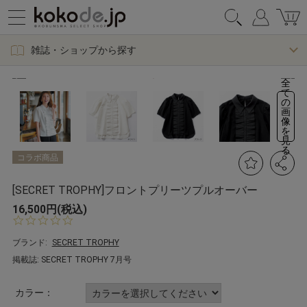
雑誌・ショップから探す
全
て
の
画
像
を
見
る
コラボ商品
[SECRET TROPHY]フロントプリーツプルオーバー
16,500円(税込)
0.
0
s
ブランド:
SECRET TROPHY
t
掲載誌: SECRET TROPHY 7月号
a
r
r
カラー：
a