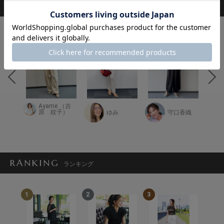
STAFF COORDINATE
スタッフ着用コーデ
Ayame （吉
るあい
原 紋子）
ゆみ
守口香織
RANKING
ランキング
1
2
3
4