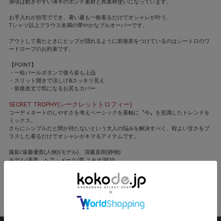
身頃は動きやすい薄手のポンチ素材と異素材使いになっています。
お手入れが自宅ででき、暑い夏も一枚着るだけでオシャレが叶う、
Tシャツ以上ブラウス未満の華やかなプルオーバーです。
アウトして着たときにヒップが隠れるように前後差をつけているのはシートロのワ
ードローブのお約束です。
【POINT】
・一粒パールボタンで後ろ姿も上品
・スリット開きで涼しげ&スッキリ見え
・前後差丈で気になるお尻もカバー
SECRET TROPHY(シークレットトロフィー)
コーディネートのしやすさを考えベーシックを基軸に〝今〟を意識したトレンドを
ミックス。
さらにシンプルだと間が持たないという大人の悩みを解決すべく、程よい甘さをプ
ラスした着るだけでオシャレがキマるアイテムです。
撮影/遠藤優貴(人物)(モデル)、清藤直樹(静物)
モデル/美香 ヘア・メーク/森 ユキオ(ROI)
スタイリスト/竹村はま子
閉じる