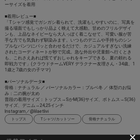
ーサイズを着用
■着用レビュー■
「Tシャツ感覚でガシガシ着られて、洗濯もしやすいのに、写真を
撮る場面でもしっかり品よく映えて大感動。甘めのフリルデザイ
ンも、上品なネイビーなら大人っぽく着こなせて、可愛い服が苦
手な方でも気負わず馴染みます。いつものデニムや手持ちのシン
プルなパンツにパッと合わせるだけで、カジュアルすぎない洗練
されたコーディネートが秒で完成。急な外出や児童館へ行くとき
も、これさえあれば慌てずおしゃれをキープできる、夏の頼れる
即戦力です」(クラウドチームVERY デラクナー友理さん・34歳、1
1歳と7歳の女の子ママ)
■パーソナルデータ■
骨格：ナチュラル ／ パーソナルカラー：ブルベ冬 ／ 体型のお悩
み：二の腕が太め
普段の着用サイズ：トップス→SかM(36)サイズ、ボトムス→S(36)
サイズ、デニム→24,25インチ
Instagram／@lilaetlivi
トップス
Tシャツ/カットソー
骨格ナチュラル