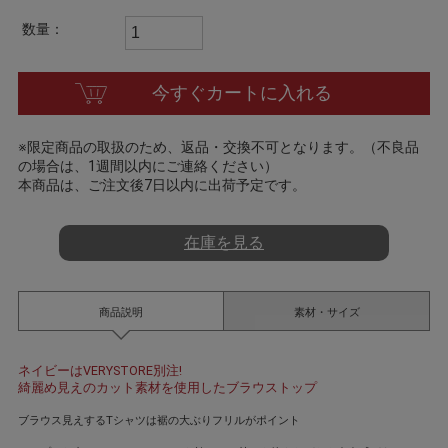
t
i
数量：
n
g
今すぐカートに入れる
※限定商品の取扱のため、返品・交換不可となります。（不良品
の場合は、1週間以内にご連絡ください）
本商品は、ご注文後7日以内に出荷予定です。
在庫を見る
商品説明
素材・サイズ
ネイビーはVERYSTORE別注!
綺麗め見えのカット素材を使用したブラウストップ
ブラウス見えするTシャツは裾の大ぶりフリルがポイント