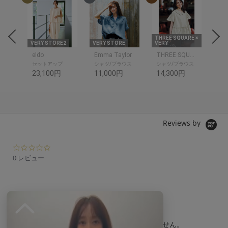
RE ×
THREE SQUARE ×
VERY STORE2
VERY STORE
VERY
VER
THREE SQUARE
eldo
Emma Taylor
THREE SQUARE
cac
ットソ
セットアップ
シャツ/ブラウス
シャツ/ブラウス
ト
23,100円
11,000円
14,300円
8,
Reviews by
0.
0
0 レビュー
s
t
a
r
r
a
t
現在、この商品の レビュー はありません。
i