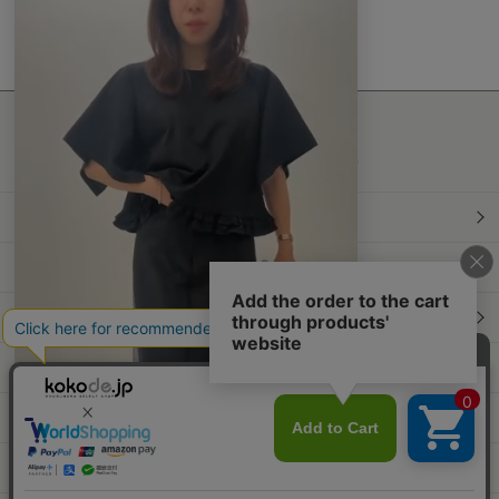
n
g
最新情報発信中！
おすすめ商品や
最新ファッションはこちら
年間定期購読
和食スタイル
光文社70周年アニバーサリー
本屋さんへ行こう！キャンペーン
Information
Official Site