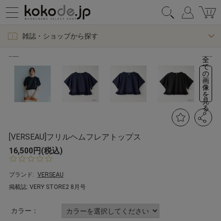
雑誌・ショップから探す
全
て
の
画
像
を
見
る
[VERSEAU]フリルヘムフレアトップス
16,500円(税込)
0.
0
s
ブランド:
VERSEAU
t
掲載誌: VERY STORE2 8月号
a
r
r
カラー：
a