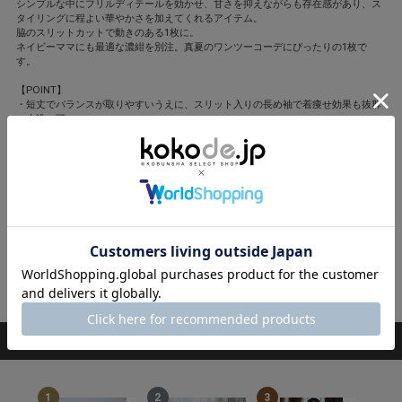
シンプルな中にフリルディテールを効かせ、甘さを抑えながらも存在感があり、ス
タイリングに程よい華やかさを加えてくれるアイテム。
脇のスリットカットで動きのある1枚に。
ネイビーママにも最適な濃紺を別注。真夏のワンツーコーデにぴったりの1枚で
す。
【POINT】
・短丈でバランスが取りやすいうえに、スリット入りの長め袖で着痩せ効果も抜群
・水洗い可
VERSEAU(ヴェルソー)
フレンチシックなシンプルでリラックス感のあるアイテムが見つかるブランド。
落ち着いた温かみのある色合いが多い。
デイリーに使いやすいデザインも嬉しい。
撮影/川﨑一貴(人物)、坂根綾子(静物) モデル/笹川友里
スタイリング/平沼洋美 ヘア・メーク/福川雅顕
閉じる
RANKING
ランキング
1
2
3
4