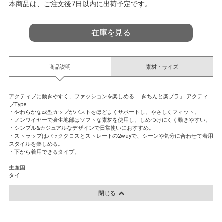
a
本商品は、ご注文後7日以内に出荷予定です。
t
i
n
在庫を見る
g
商品説明
素材・サイズ
アクティブに動きやすく、ファッションを楽しめる 「きちんと楽ブラ」 アクティ
ブType
・やわらかな成型カップがバストをほどよくサポートし、やさしくフィット。
・ノンワイヤーで身生地部はソフトな素材を使用し、しめつけにくく動きやすい。
・シンプル&カジュアルなデザインで日常使いにおすすめ。
・ストラップはバッククロスとストレートの2wayで、シーンや気分に合わせて着用
スタイルを楽しめる。
・下から着用できるタイプ。
生産国
タイ
閉じる