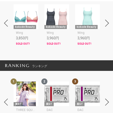
uty
kokode Beauty
kokode Beauty
kokode Beauty
kok
Wing
Wing
Wing
Wi
3,850円
3,960円
3,960円
4,
SOLD OUT!
SOLD OUT!
SOLD OUT!
SOL
RANKING
ランキング
1
2
3
4
re
美ST
美ST
美ST
美S
THREE SQUARE
DAC
DAC
BIC