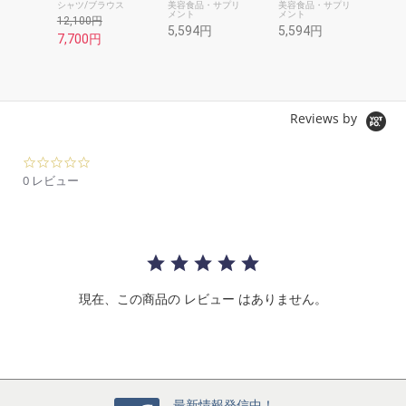
プス
シャツ/ブラウス
美容食品・サプリ
美容食品・サプリ
帽
メント
メント
12,100円
8,
5,594円
5,594円
7,700円
Reviews by
0.
0
0 レビュー
s
t
a
r
r
a
t
現在、この商品の レビュー はありません。
i
n
g
最新情報発信中！