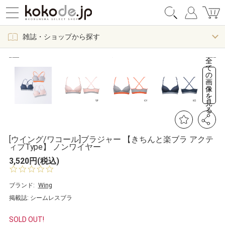
雑誌・ショップから探す
全
て
の
画
像
を
見
る
[ウイング/ワコール]ブラジャー 【きちんと楽ブラ アクテ
ィブType】 ノンワイヤー
3,520円(税込)
0.
0
s
ブランド:
Wing
t
掲載誌: シームレスブラ
a
r
r
SOLD OUT!